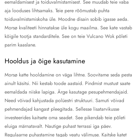
eemaldamisest ja toiduvalmistamisest. See muudab teie vaba
aja looduses lihtsamaks. Teie pere rõõmustab puhta
toiduvalmistamiskoha üle. Moodne disain sobib igasse aeda.
Morsø kvaliteeti hinnatakse üle kogu maailma. See kate vastab
kõigile tootja standarditele. See on teie Vulcano Wok põleti
parim kaaslane.
Hooldus ja õige kasutamine
Morsø katte hooldamine on väga lihtne. Soovitame seda pesta
ainult käsitsi. Nii kestab toode aastaid. Pindmist mustust saate
eemaldada niiske lapiga. Ärge kasutage pesupehmendajaid.
Need võivad kahjustada polüestri struktuuri. Samuti võivad
pehmendajad kangast pleegitada. Sellesse lisatarvikusse
investeerides kaitsete oma seadet. See pikendab teie põleti
eluiga märnatavalt. Nautige puhast terrassi iga päev.
Regulaarne puhastamine tagab veatu välimuse. Kaitske katet