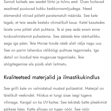
Samuti kaitseb see seadet lörtsi ja tolmu eest. Õues hoitavad
seadmed puutuvad kokku keskkonnamõjudega. Need
elemendid võivad põletit paratamatult määrida. See kate
tagab, et teie seade kestaks võimalikult kaua. Katet kasutades
leiate oma põleti alati puhtana. Te ei pea seda enam enne
toiduvalmistamist puhastama. See säästab teie väärtuslikku
aega iga päev. Teie Morsø toode näeb alati välja nagu uus.
See on parim lahendus väliköögi puhtuse tagamiseks. Iga
detail on loodud teie mugavuse tagamiseks. Teie
söögitegemise ala püsib alati laitmatu.
Kvaliteetsed materjalid ja ilmastikukindlus
See grilli kate on valmistatud mustast polüestrist. Materjal on
täielikult veekindel. Niiskus ei tungi sisse isegi tugeva
vihmaga. Kangal on ka UV-kaitse. See takistab katte pleekimist
päikese käes. Katte allosas on tugev nöör. See nöör