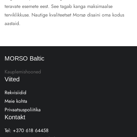
teravate esemete eest. See tagab kanga maksimaalse
terviklikkuse. Nautige kvaliteetset Morsø disaini oma kodus
aastaid.
MORSO Baltic
Kauplemishooned
Viited
Rekvisiidid
Meie kohta
Privaatsuspoliitika
Kontakt
Tel:
+370 618 64458