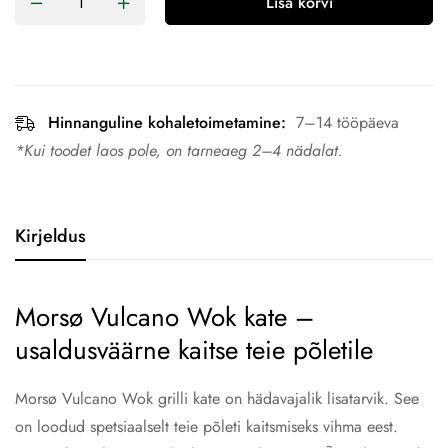
Lisa korvi
Hinnanguline kohaletoimetamine:
7–14 tööpäeva
*Kui toodet laos pole, on tarneaeg 2–4 nädalat.
Kirjeldus
Morsø Vulcano Wok kate –
usaldusväärne kaitse teie põletile
Morsø Vulcano Wok grilli kate on hädavajalik lisatarvik. See
on loodud spetsiaalselt teie põleti kaitsmiseks vihma eest.