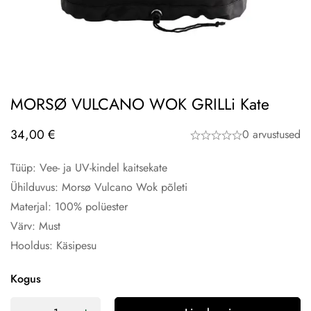
MORSØ VULCANO WOK GRILLi Kate
34,00
€
0 arvustused
Tüüp: Vee- ja UV-kindel kaitsekate
Ühilduvus: Morsø Vulcano Wok põleti
Materjal: 100% polüester
Värv: Must
Hooldus: Käsipesu
Kogus