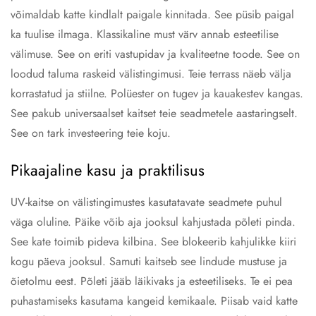
võimaldab katte kindlalt paigale kinnitada. See püsib paigal
ka tuulise ilmaga. Klassikaline must värv annab esteetilise
välimuse. See on eriti vastupidav ja kvaliteetne toode. See on
loodud taluma raskeid välistingimusi. Teie terrass näeb välja
korrastatud ja stiilne. Polüester on tugev ja kauakestev kangas.
See pakub universaalset kaitset teie seadmetele aastaringselt.
See on tark investeering teie koju.
Pikaajaline kasu ja praktilisus
UV-kaitse on välistingimustes kasutatavate seadmete puhul
väga oluline. Päike võib aja jooksul kahjustada põleti pinda.
See kate toimib pideva kilbina. See blokeerib kahjulikke kiiri
kogu päeva jooksul. Samuti kaitseb see lindude mustuse ja
õietolmu eest. Põleti jääb läikivaks ja esteetiliseks. Te ei pea
puhastamiseks kasutama kangeid kemikaale. Piisab vaid katte