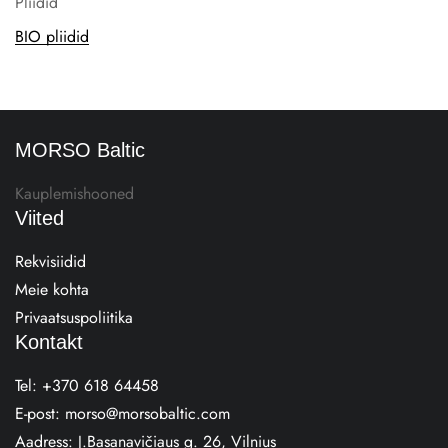
Pliidid
BIO pliidid
MORSO Baltic
Kauplemishooned
Viited
Rekvisiidid
Meie kohta
Privaatsuspoliitika
Kontakt
Tel:
+370 618 64458
E-post:
morso@morsobaltic.com
Aadress:
J.Basanavičiaus g. 26, Vilnius