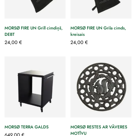
MORSØ FIRE UN Grill cimdiņš,
MORSØ FIRE UN Grila cimds,
DEBT
kreisais
24,00
€
24,00
€
MORSØ TERRA GALDS
MORSØ RESTES AR VĀVERES
MOTĪVU
649,00
€