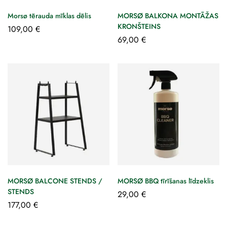
Morsø tērauda mīklas dēlis
MORSØ BALKONA MONTĀŽAS
KRONŠTEINS
109,00
€
69,00
€
MORSØ BALCONE STENDS /
MORSØ BBQ tīrīšanas līdzeklis
STENDS
29,00
€
177,00
€