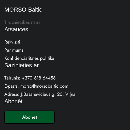
MORSO Baltic
Tirdzniecības nami
Atsauces
Rekvizīti
Par mums
Konfidencialitātes politika
Sazinieties ar
Tālrunis:
+370 618 64458
E-pasts:
morso@morsobaltic.com
Adrese: J.Basanavičiaus g. 26, Viļņa
Abonēt
E
-
Abonēt
p
a