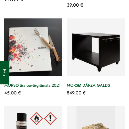
39,00
€
Filtri
MORSØ āra pavārgrāmata 2021
MORSØ DĀRZA GALDS
45,00
€
849,00
€