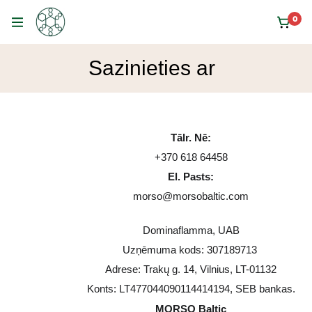
0
Sazinieties ar
Tālr. Nē:
+370 618 64458
El. Pasts:
morso@morsobaltic.com
Dominaflamma, UAB
Uzņēmuma kods: 307189713
Adrese: Trakų g. 14, Vilnius, LT-01132
Konts: LT477044090114414194, SEB bankas.
MORSO Baltic