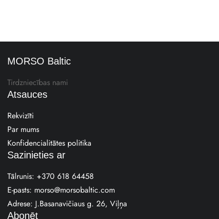
MORSO Baltic
Tirdzniecības nami
Atsauces
Rekvizīti
Par mums
Konfidencialitātes politika
Sazinieties ar
Tālrunis:
+370 618 64458
E-pasts:
morso@morsobaltic.com
Adrese: J.Basanavičiaus g. 26, Viļņa
Abonēt