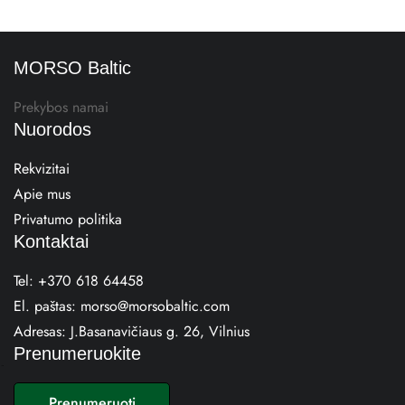
MORSO Baltic
Prekybos namai
Nuorodos
Rekvizitai
Apie mus
Privatumo politika
Kontaktai
Tel:
+370 618 64458
El. paštas:
morso@morsobaltic.com
Adresas:
J.Basanavičiaus g. 26, Vilnius
Prenumeruokite
E
m
Prenumeruoti