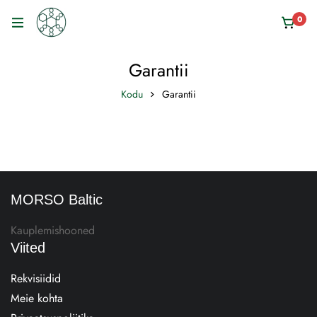
0
Garantii
Kodu
Garantii
MORSO Baltic
Kauplemishooned
Viited
Rekvisiidid
Meie kohta