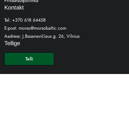
Privaatsuspoliitika
Kontakt
Tel:
+370 618 64458
E-post:
morso@morsobaltic.com
Aadress:
J.Basanavičiaus g. 26, Vilnius
Tellige
E
-
Telli
p
o
s
t
*