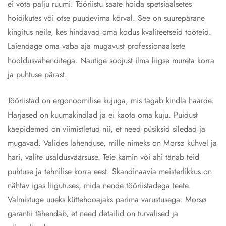
ei võta palju ruumi. Tööriistu saate hoida spetsiaalsetes
hoidikutes või otse puudevirna kõrval. See on suurepärane
kingitus neile, kes hindavad oma kodus kvaliteetseid tooteid.
Laiendage oma vaba aja mugavust professionaalsete
hooldusvahenditega. Nautige soojust ilma liigse mureta korra
ja puhtuse pärast.
Tööriistad on ergonoomilise kujuga, mis tagab kindla haarde.
Harjased on kuumakindlad ja ei kaota oma kuju. Puidust
käepidemed on viimistletud nii, et need püsiksid siledad ja
mugavad. Valides lahenduse, mille nimeks on Morsø kühvel ja
hari, valite usaldusväärsuse. Teie kamin või ahi tänab teid
puhtuse ja tehnilise korra eest. Skandinaavia meisterlikkus on
nähtav igas liigutuses, mida nende tööriistadega teete.
Valmistuge uueks küttehooajaks parima varustusega. Morsø
garantii tähendab, et need detailid on turvalised ja