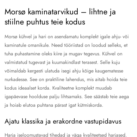
Morsø kaminatarvikud – lihtne ja
stiilne puhtus teie kodus
Morsø kühvel ja hari on asendamatu komplekt igale ahju- või
kaminatule omanikule. Need tööriistad on loodud selleks, et
tuha puhastamine oleks kiire ja mugav tegevus. Kühvel on
valmistatud tugevast ja kuumakindlast terasest. Selle kuju
võimaldab kergesti ulatuda isegi ahju kõige kaugematesse
nurkadesse. See on praktiline lahendus, mis aitab hoida teie
kodus ideaalset korda. Kvaliteetne komplekt muudab
igapäevase hoolduse palju lihtsamaks. See säästab teie aega
ja hoiab elutoa puhtana pärast igat kütmiskorda.
Ajatu klassika ja erakordne vastupidavus
Harja iseloomustavad tihedad ja väga kvaliteetsed harjased.