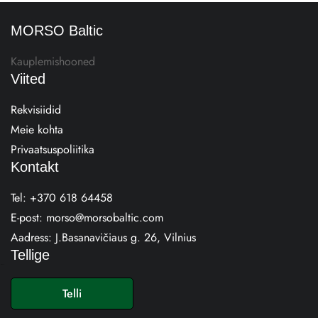
MORSO Baltic
Kauplemishooned
Viited
Rekvisiidid
Meie kohta
Privaatsuspoliitika
Kontakt
Tel:
+370 618 64458
E-post:
morso@morsobaltic.com
Aadress:
J.Basanavičiaus g. 26, Vilnius
Tellige
E
-
Telli
p