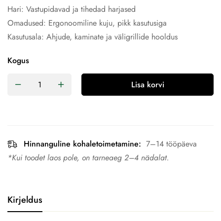
Hari: Vastupidavad ja tihedad harjased
Omadused: Ergonoomiline kuju, pikk kasutusiga
Kasutusala: Ahjude, kaminate ja väligrillide hooldus
Kogus
Lisa korvi
Hinnanguline kohaletoimetamine:
7–14 tööpäeva
*Kui toodet laos pole, on tarneaeg 2–4 nädalat.
Kirjeldus