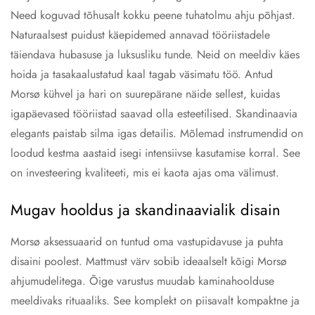
Need koguvad tõhusalt kokku peene tuhatolmu ahju põhjast.
Naturaalsest puidust käepidemed annavad tööriistadele
täiendava hubasuse ja luksusliku tunde. Neid on meeldiv käes
hoida ja tasakaalustatud kaal tagab väsimatu töö. Antud
Morsø kühvel ja hari on suurepärane näide sellest, kuidas
igapäevased tööriistad saavad olla esteetilised. Skandinaavia
elegants paistab silma igas detailis. Mõlemad instrumendid on
loodud kestma aastaid isegi intensiivse kasutamise korral. See
on investeering kvaliteeti, mis ei kaota ajas oma välimust.
Mugav hooldus ja skandinaavialik disain
Morsø aksessuaarid on tuntud oma vastupidavuse ja puhta
disaini poolest. Mattmust värv sobib ideaalselt kõigi Morsø
ahjumudelitega. Õige varustus muudab kaminahoolduse
meeldivaks rituaaliks. See komplekt on piisavalt kompaktne ja