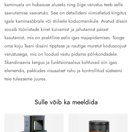
kaminuala on hubasuse aluseks ning õige varustus teeb selle
saavutamise vaevatuks. See on detailideni viimistletud kingitus
igale kaminasõbrale või stiilsele koduomanikule. Avatud disain
soosib tööriistade kiiret kuivamist ja jahutamist pärast
kasutamist, mis on praktiline eelis igas majapidamises. Tooge
oma koju Taani disaini tipptase ja nautige muretut kodusoojust
varustusega, mis on loodud vastu pidama põlvkondadele.
Skandinaavia kergus ja funktsionaalsus kohtuvad siin igas
elemendis, pakkudes visuaalset rahu ja kontrollitud süsteemi
teie tuleaseme juures.
Sulle võib ka meeldida