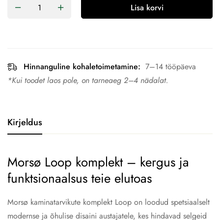
Lisa korvi
Hinnanguline kohaletoimetamine:
7–14 tööpäeva
*Kui toodet laos pole, on tarneaeg 2–4 nädalat.
Kirjeldus
Morsø Loop komplekt – kergus ja
funktsionaalsus teie elutoas
Morsø kaminatarvikute komplekt Loop on loodud spetsiaalselt
modernse ja õhulise disaini austajatele, kes hindavad selgeid