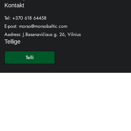
Kontakt
Tel:
+370 618 64458
E-post:
morso@morsobaltic.com
Aadress:
J.Basanavičiaus g. 26, Vilnius
Tellige
E
-
Telli
p
o
s
t
*