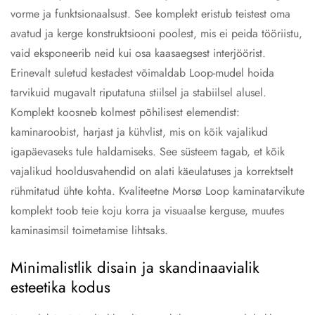
vorme ja funktsionaalsust. See komplekt eristub teistest oma
avatud ja kerge konstruktsiooni poolest, mis ei peida tööriistu,
vaid eksponeerib neid kui osa kaasaegsest interjöörist.
Erinevalt suletud kestadest võimaldab Loop-mudel hoida
tarvikuid mugavalt riputatuna stiilsel ja stabiilsel alusel.
Komplekt koosneb kolmest põhilisest elemendist:
kaminaroobist, harjast ja kühvlist, mis on kõik vajalikud
igapäevaseks tule haldamiseks. See süsteem tagab, et kõik
vajalikud hooldusvahendid on alati käeulatuses ja korrektselt
rühmitatud ühte kohta. Kvaliteetne Morsø Loop kaminatarvikute
komplekt toob teie koju korra ja visuaalse kerguse, muutes
kaminasimsil toimetamise lihtsaks.
Minimalistlik disain ja skandinaavialik
esteetika kodus