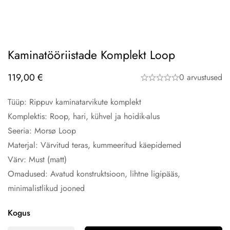
Kaminatööriistade Komplekt Loop
119,00
€
0 arvustused
Tüüp: Rippuv kaminatarvikute komplekt
Komplektis: Roop, hari, kühvel ja hoidik-alus
Seeria: Morsø Loop
Materjal: Värvitud teras, kummeeritud käepidemed
Värv: Must (matt)
Omadused: Avatud konstruktsioon, lihtne ligipääs,
minimalistlikud jooned
Kogus