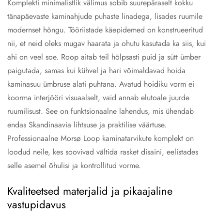
Komplekti minimalistlik välimus sobib suurepäraselt kokku
tänapäevaste kaminahjude puhaste linadega, lisades ruumile
modernset hõngu. Tööriistade käepidemed on konstrueeritud
nii, et neid oleks mugav haarata ja ohutu kasutada ka siis, kui
ahi on veel soe. Roop aitab teil hõlpsasti puid ja sütt ümber
paigutada, samas kui kühvel ja hari võimaldavad hoida
kaminasuu ümbruse alati puhtana. Avatud hoidiku vorm ei
koorma interjööri visuaalselt, vaid annab elutoale juurde
ruumilisust. See on funktsionaalne lahendus, mis ühendab
endas Skandinaavia lihtsuse ja praktilise väärtuse.
Professionaalne Morsø Loop kaminatarvikute komplekt on
loodud neile, kes soovivad vältida rasket disaini, eelistades
selle asemel õhulisi ja kontrollitud vorme.
Kvaliteetsed materjalid ja pikaajaline
vastupidavus