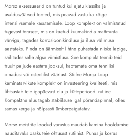
Morsø aksessuaarid on tuntud kui ajatu klassika ja
usaldusväärsed tooted, mis peavad vastu ka kõige
intensiivsemale kasutamisele. Loop komplekt on valmistatud
tugevast terasest, mis on kaetud kuumakindla mattmusta
värviga, tagades korrosioonikindluse ja ilusa välimuse
aastateks. Pinda on äärmiselt lihtne puhastada niiske lapiga,
säilitades selle algse viimistluse. See komplekt teenib teid
truult paljude aastate jooksul, kaotamata oma tehnilisi
omadusi või esteetilist väärtust. Stiilne Morsø Loop
kaminatarvikute komplekt on investeering kvaliteeti, mis
lihtsustab teie igapäevast elu ja kütteperioodi rutiine.
Kompaktne alus tagab stabiilsuse igal põrandapinnal, olles
samas kerge ja hõlpsasti ümberpaigutatav.
Morsø meistrite loodud varustus muudab kamina hooldamise
nauditavaks osaks teie õhtusest rutiinist. Puhas ja korras