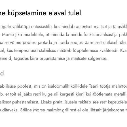
e küpsetamine elaval tulel
ik igale väliköögi entusiastile, kes hindab autentset maitset ja täiu
 ja Morsø Jiko mudelitele, et laiendada nende funktsionaalsust ja p
lse võime poolest jaotada ja hoida soojust äärmiselt ühtlaselt üle
l, kus temperatuuri stabiilsus määrab lõpptulemuse kvaliteedi. Kval
uaineid, tagades kiire pruunistamise ja maitsete sulgemise.
ed
iilsuse poolest, mis on iseloomulik kõikidele Taani tootja malmtood
b, et toit ei jääks resti külge nii kergesti kinni kui töötlemata met
alisest puhastamisest. Lisaks praktilisusele tekitab see rest kepsudel
itavaks. Stiilne Morsø malmist grillrest ei ole lihtsalt järjekordne t