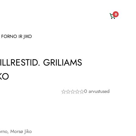
0
 FORNO IR JIKO
LLRESTID. GRILIAMS
KO
0 arvustused
orno, Morsø Jiko