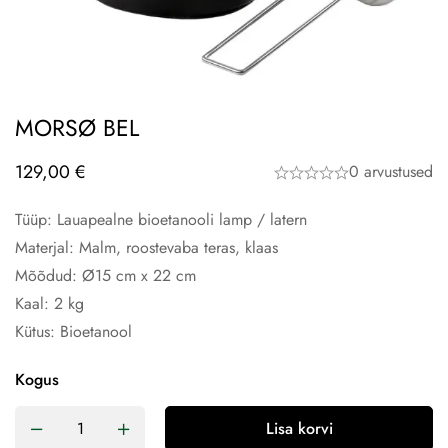
MORSØ BEL
129,00
€
0 arvustused
Tüüp: Lauapealne bioetanooli lamp / latern
Materjal: Malm, roostevaba teras, klaas
Mõõdud: Ø15 cm x 22 cm
Kaal: 2 kg
Kütus: Bioetanool
Kogus
Lisa korvi