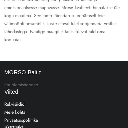
emotsionaalsesse mugavusse. Morsø kvaliteeti hinnatakse üle
kogu maailma. See lamp täiendab suurepäraselt teie
välimööbli ansamblit. Laske elaval tulel soojendada vestlusi
lähedastega. Nautige maagilist tantsisklevat tuld oma
koduaias.
MORSO Baltic
Kauplemishooned
Viited
Rekvisiidid
Meie kohta
Privaatsuspoliitika
Kontakt