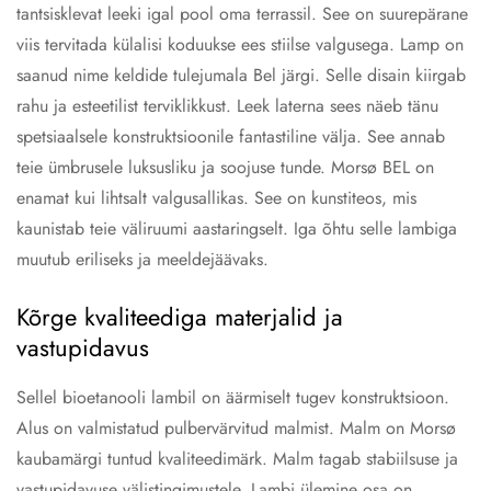
tantsisklevat leeki igal pool oma terrassil. See on suurepärane
viis tervitada külalisi koduukse ees stiilse valgusega. Lamp on
saanud nime keldide tulejumala Bel järgi. Selle disain kiirgab
rahu ja esteetilist terviklikkust. Leek laterna sees näeb tänu
spetsiaalsele konstruktsioonile fantastiline välja. See annab
teie ümbrusele luksusliku ja soojuse tunde. Morsø BEL on
enamat kui lihtsalt valgusallikas. See on kunstiteos, mis
kaunistab teie väliruumi aastaringselt. Iga õhtu selle lambiga
muutub eriliseks ja meeldejäävaks.
Kõrge kvaliteediga materjalid ja
vastupidavus
Sellel bioetanooli lambil on äärmiselt tugev konstruktsioon.
Alus on valmistatud pulbervärvitud malmist. Malm on Morsø
kaubamärgi tuntud kvaliteedimärk. Malm tagab stabiilsuse ja
vastupidavuse välistingimustele. Lambi ülemine osa on