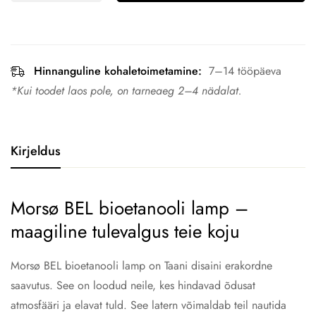
Hinnanguline kohaletoimetamine:
7–14 tööpäeva
*Kui toodet laos pole, on tarneaeg 2–4 nädalat.
Kirjeldus
Morsø BEL bioetanooli lamp –
maagiline tulevalgus teie koju
Morsø BEL bioetanooli lamp on Taani disaini erakordne
saavutus. See on loodud neile, kes hindavad õdusat
atmosfääri ja elavat tuld. See latern võimaldab teil nautida