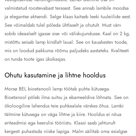
valmistatud roostevabast terasest. See annab lambile moodsa
ja elegantse aktsendi. Selge klaas kaitseb leeki tuuleiilide eest.
See võimaldab tulel põleda ühtlaselt ja ohutult. Must värv
sobib ideaalselt igasse sise- või väliskujundusse. Kaal on 2 kg,
mistõttu seisab lamp kindlalt laual. See on kauakestev toode,
mis on loodud pakkuma rõõmu paljudeks aastateks. Kvaliteeti
on tunda toote igas üksikasjas.
Ohutu kasutamine ja lihtne hooldus
Morsø BEL bioetanooli lamp töötab puhta kütusega.
Bioetanool põleb ilma suitsu ja ebameeldiva lõhnata. See on
ökoloogiline lahendus teie puhkealale värskes õhus. Lambi
täitmine kütusega on väga lihtne ja kiire. Hooldus ei nõua
eriteadmisi ega keerulisi tööriistu. Klaasi saab jahtunult
kergesti puhastada niiske lapiga. Malm säilitab oma esialgse