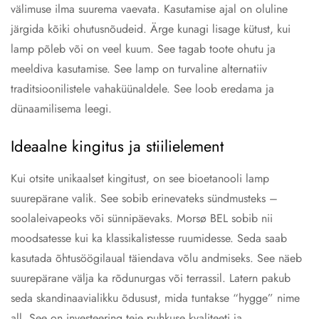
välimuse ilma suurema vaevata. Kasutamise ajal on oluline
järgida kõiki ohutusnõudeid. Ärge kunagi lisage kütust, kui
lamp põleb või on veel kuum. See tagab toote ohutu ja
meeldiva kasutamise. See lamp on turvaline alternatiiv
traditsioonilistele vahaküünaldele. See loob eredama ja
dünaamilisema leegi.
Ideaalne kingitus ja stiilielement
Kui otsite unikaalset kingitust, on see bioetanooli lamp
suurepärane valik. See sobib erinevateks sündmusteks –
soolaleivapeoks või sünnipäevaks. Morsø BEL sobib nii
moodsatesse kui ka klassikalistesse ruumidesse. Seda saab
kasutada õhtusöögilaual täiendava võlu andmiseks. See näeb
suurepärane välja ka rõdunurgas või terrassil. Latern pakub
seda skandinaavialikku õdusust, mida tuntakse “hygge” nime
all. See on investeering teie puhkuse kvaliteeti ja