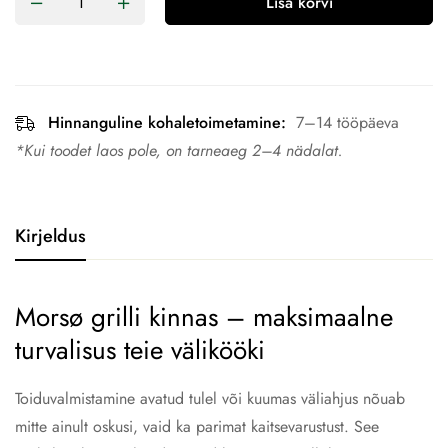
Lisa korvi
Hinnanguline kohaletoimetamine:
7–14 tööpäeva
*Kui toodet laos pole, on tarneaeg 2–4 nädalat.
Kirjeldus
Morsø grilli kinnas – maksimaalne
turvalisus teie välikööki
Toiduvalmistamine avatud tulel või kuumas väliahjus nõuab
mitte ainult oskusi, vaid ka parimat kaitsevarustust. See