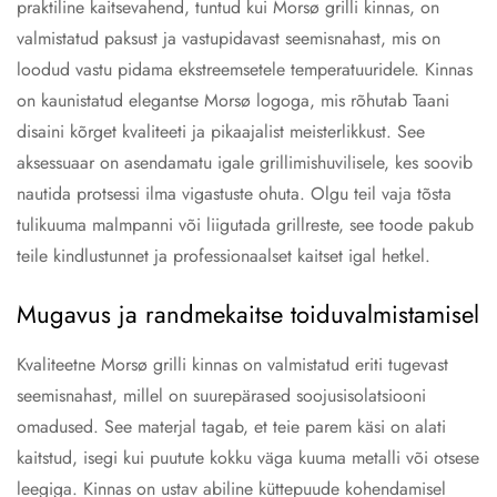
praktiline kaitsevahend, tuntud kui Morsø grilli kinnas, on
valmistatud paksust ja vastupidavast seemisnahast, mis on
loodud vastu pidama ekstreemsetele temperatuuridele. Kinnas
on kaunistatud elegantse Morsø logoga, mis rõhutab Taani
disaini kõrget kvaliteeti ja pikaajalist meisterlikkust. See
aksessuaar on asendamatu igale grillimishuvilisele, kes soovib
nautida protsessi ilma vigastuste ohuta. Olgu teil vaja tõsta
tulikuuma malmpanni või liigutada grillreste, see toode pakub
teile kindlustunnet ja professionaalset kaitset igal hetkel.
Mugavus ja randmekaitse toiduvalmistamisel
Kvaliteetne Morsø grilli kinnas on valmistatud eriti tugevast
seemisnahast, millel on suurepärased soojusisolatsiooni
omadused. See materjal tagab, et teie parem käsi on alati
kaitstud, isegi kui puutute kokku väga kuuma metalli või otsese
leegiga. Kinnas on ustav abiline küttepuude kohendamisel