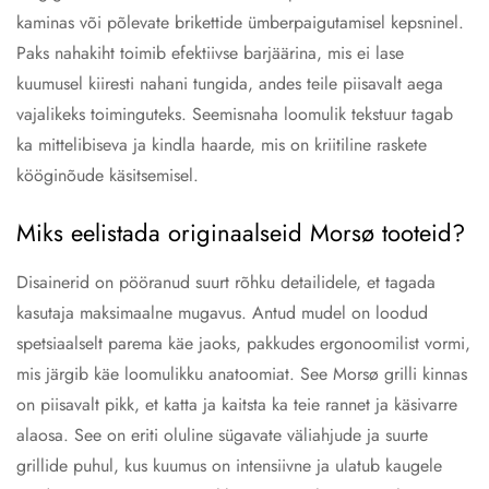
kaminas või põlevate brikettide ümberpaigutamisel kepsninel.
Paks nahakiht toimib efektiivse barjäärina, mis ei lase
kuumusel kiiresti nahani tungida, andes teile piisavalt aega
vajalikeks toiminguteks. Seemisnaha loomulik tekstuur tagab
ka mittelibiseva ja kindla haarde, mis on kriitiline raskete
kööginõude käsitsemisel.
Miks eelistada originaalseid Morsø tooteid?
Disainerid on pööranud suurt rõhku detailidele, et tagada
kasutaja maksimaalne mugavus. Antud mudel on loodud
spetsiaalselt parema käe jaoks, pakkudes ergonoomilist vormi,
mis järgib käe loomulikku anatoomiat. See Morsø grilli kinnas
on piisavalt pikk, et katta ja kaitsta ka teie rannet ja käsivarre
alaosa. See on eriti oluline sügavate väliahjude ja suurte
grillide puhul, kus kuumus on intensiivne ja ulatub kaugele