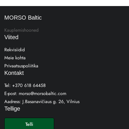
MORSO Baltic
Kauplemishooned
Viited
Rekvisiidid
Meie kohta
Privaatsuspoliitika
Kontakt
Tel:
+370 618 64458
E-post:
morso@morsobaltic.com
Aadress:
J.Basanavičiaus g. 26, Vilnius
Tellige
E
-
Telli
p