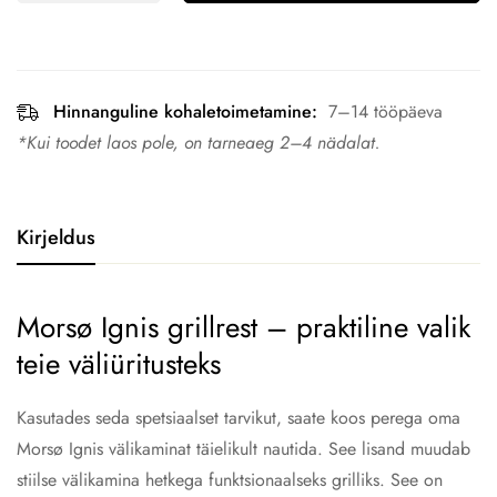
Hinnanguline kohaletoimetamine:
7–14 tööpäeva
*Kui toodet laos pole, on tarneaeg 2–4 nädalat.
Kirjeldus
Morsø Ignis grillrest – praktiline valik
teie väliüritusteks
Kasutades seda spetsiaalset tarvikut, saate koos perega oma
Morsø Ignis välikaminat täielikult nautida. See lisand muudab
stiilse välikamina hetkega funktsionaalseks grilliks. See on