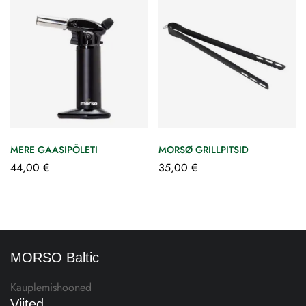
MERE GAASIPÕLETI
MORSØ GRILLPITSID
44,00
€
35,00
€
MORSO Baltic
Kauplemishooned
Viited