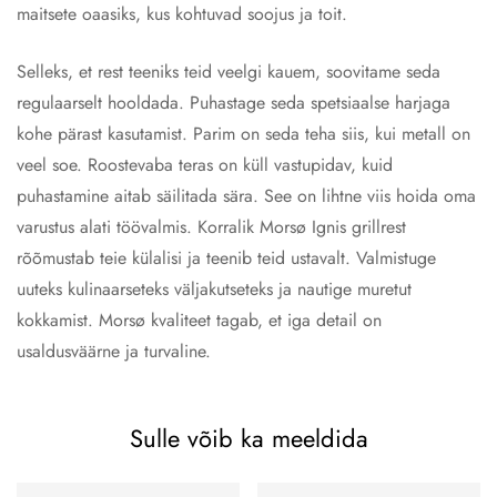
maitsete oaasiks, kus kohtuvad soojus ja toit.
Selleks, et rest teeniks teid veelgi kauem, soovitame seda
regulaarselt hooldada. Puhastage seda spetsiaalse harjaga
kohe pärast kasutamist. Parim on seda teha siis, kui metall on
veel soe. Roostevaba teras on küll vastupidav, kuid
puhastamine aitab säilitada sära. See on lihtne viis hoida oma
varustus alati töövalmis. Korralik Morsø Ignis grillrest
rõõmustab teie külalisi ja teenib teid ustavalt. Valmistuge
uuteks kulinaarseteks väljakutseteks ja nautige muretut
kokkamist. Morsø kvaliteet tagab, et iga detail on
usaldusväärne ja turvaline.
Sulle võib ka meeldida