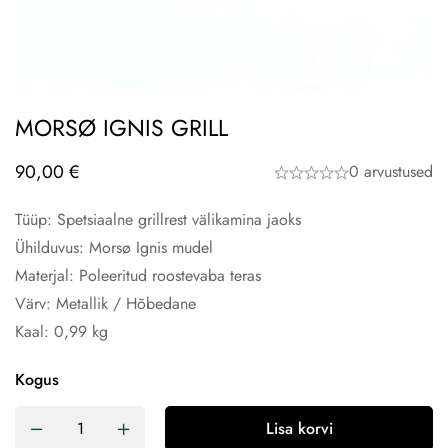
MORSØ IGNIS GRILL
90,00
€
0 arvustused
Tüüp: Spetsiaalne grillrest välikamina jaoks
Ühilduvus: Morsø Ignis mudel
Materjal: Poleeritud roostevaba teras
Värv: Metallik / Hõbedane
Kaal: 0,99 kg
Kogus
Lisa korvi