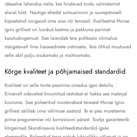
ideaalne lahendus neile, kes hindavad toidu valmistamist
elaval tulel. Nautige ehedat suitsuaroomi ja suurepäraselt
küpsetatud roogasid oma aias või terrassil. Kvaliteetne Morsø
Ignis grillrest on loodud kestma ja pakkuma parimat
kasutuskogemust. See laiendab teie puhkeala võimalusi
märgatavalt ilma lisaseadmete ostmiseta. Teie õhtud muutuvad
selle abil palju sisukamaks ja maitsvamaks.
Kõrge kvaliteet ja põhjamaised standardid
Kvaliteet on selle toote peamine omadus igas detailis.
Erinevalt odavatest kroomitud restidest ei hakka see materjal
kooruma. See poleeritud roostevabast terasest Morsø Ignis
grillrest säilitab oma välimuse aastaid. Te ei pea muretsema
pinna pragunemise või korrosiooni pärast. Tootja garanteerib
kõrgeimad Skandinaavia kvaliteedistandardid igale
elemendile. Poleeritud teras pakub luksuslikku välimust ja on