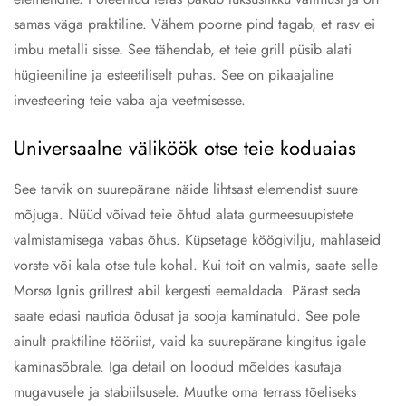
samas väga praktiline. Vähem poorne pind tagab, et rasv ei
imbu metalli sisse. See tähendab, et teie grill püsib alati
hügieeniline ja esteetiliselt puhas. See on pikaajaline
investeering teie vaba aja veetmisesse.
Universaalne väliköök otse teie koduaias
See tarvik on suurepärane näide lihtsast elemendist suure
mõjuga. Nüüd võivad teie õhtud alata gurmeesuupistete
valmistamisega vabas õhus. Küpsetage köögivilju, mahlaseid
vorste või kala otse tule kohal. Kui toit on valmis, saate selle
Morsø Ignis grillrest abil kergesti eemaldada. Pärast seda
saate edasi nautida õdusat ja sooja kaminatuld. See pole
ainult praktiline tööriist, vaid ka suurepärane kingitus igale
kaminasõbrale. Iga detail on loodud mõeldes kasutaja
mugavusele ja stabiilsusele. Muutke oma terrass tõeliseks