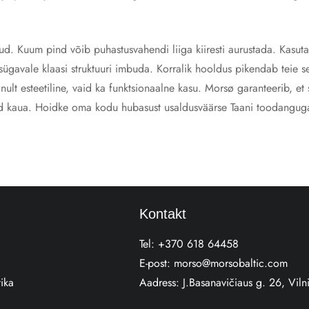
tunud. Kuum pind võib puhastusvahendi liiga kiiresti aurustada. Kasut
sügavale klaasi struktuuri imbuda. Korralik hooldus pikendab teie 
ult esteetiline, vaid ka funktsionaalne kasu. Morsø garanteerib, et
eid kaua. Hoidke oma kodu hubasust usaldusväärse Taani toodangug
Kontakt
Tel:
+370 618 64458
E-post:
morso@morsobaltic.com
tika
Aadress:
J.Basanavičiaus g. 26, Viln