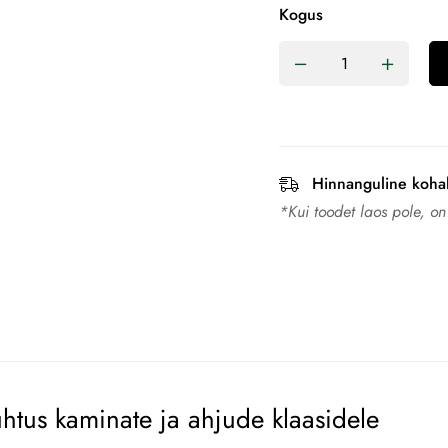
Kogus
Hinnanguline koha
*Kui toodet laos pole, o
htus kaminate ja ahjude klaasidele