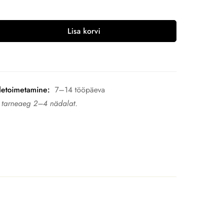
Lisa korvi
letoimetamine:
7–14 tööpäeva
n tarneaeg 2–4 nädalat.