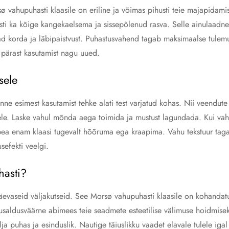
ø vahupuhasti klaasile on eriline ja võimas pihusti teie majapidami
sti ka kõige kangekaelsema ja sissepõlenud rasva. Selle ainulaadne 
ad korda ja läbipaistvust. Puhastusvahend tagab maksimaalse tulemu
 pärast kasutamist nagu uued.
sele
Enne esimest kasutamist tehke alati test varjatud kohas. Nii veendu
sele. Laske vahul mõnda aega toimida ja mustust lagundada. Kui va
 pea enam klaasi tugevalt hõõruma ega kraapima. Vahu tekstuur taga
efekti veelgi.
hasti?
päevaseid väljakutseid. See Morsø vahupuhasti klaasile on kohand
n usaldusväärne abimees teie seadmete esteetilise välimuse hoidmisek
lja puhas ja esinduslik. Nautige täiuslikku vaadet elavale tulele iga