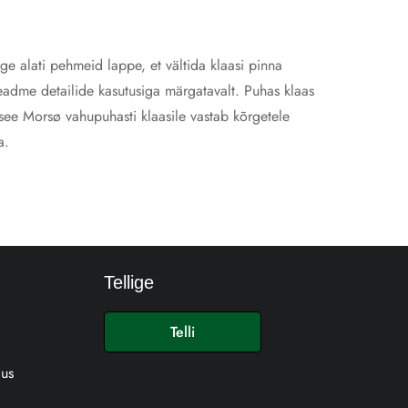
age alati pehmeid lappe, et vältida klaasi pinna
seadme detailide kasutusiga märgatavalt. Puhas klaas
 see Morsø vahupuhasti klaasile vastab kõrgetele
a.
Tellige
E
-
Telli
p
o
ius
s