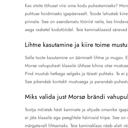
Kas otsite tõhusat viisi oma kodu puhastamiseks? Mors
puhtuse hoidmiseks igapäevaselt. Toode lahustab kiire
pinnale. See on asendamatu tööriist neile, kes hindav
aega rasketel kodutöödel. Teie kaminaklaasid säravad
Lihtne kasutamine ja kiire toime mustu
Selle toote kasutamine on äärmiselt lihtne ja mugav. 
Morsø vahupuhasti klaasile ühtlase kihina otse mustu
Pind muutub hetkega selgeks ja täiesti puhtaks. Te ei
See pikendab kontakti mustusega ja parandab puhastus
Miks valida just Morsø brändi vahupu
Tootja mõistab hästi kaminate ja ahjude omanike iga
ei jäta klaasile ega peeglitele häirivaid triipe. See o
märgatavalt lihtsamaks. Teie kaminaklaas näeb alati vä