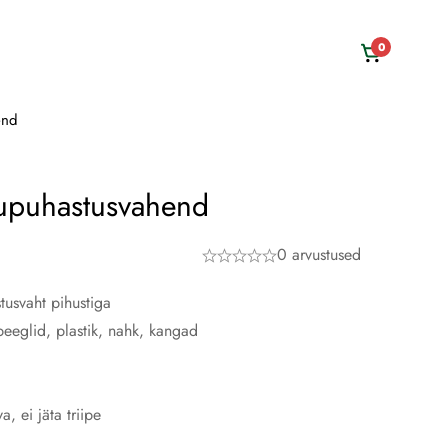
0
end
puhastusvahend
0 arvustused
tusvaht pihustiga
peeglid, plastik, nahk, kangad
 ei jäta triipe