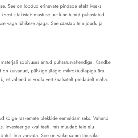
sse. See on loodud erinevate pindade efektiivseks
koostis takistab mustuse uut kinnitumist puhastatud
se väga lühikese ajaga. See säästab teie jõudu ja
te materjali sobivuses antud puhastusvahendiga. Kandke
ht on kuivanud, pühkige jäägid mikrokiudlapiga ära.
b, et vahend ei voola vertikaalsetelt pindadelt maha.
atud kõige raskemate plekkide eemaldamiseks. Vahend
s. Investeerige kvaliteeti, mis muudab teie elu
l õhtul ilma vaevata. See on väike samm täiusliku