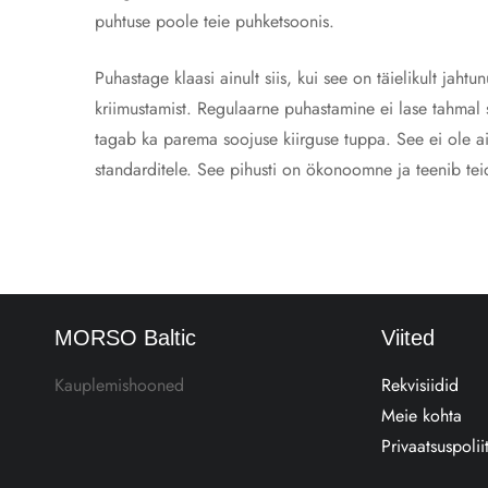
puhtuse poole teie puhketsoonis.
Puhastage klaasi ainult siis, kui see on täielikult jah
kriimustamist. Regulaarne puhastamine ei lase tahmal 
tagab ka parema soojuse kiirguse tuppa. See ei ole ain
standarditele. See pihusti on ökonoomne ja teenib t
MORSO Baltic
Viited
Kauplemishooned
Rekvisiidid
Meie kohta
Privaatsuspolii