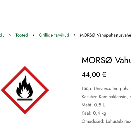
du
Tooted
Grillide tarvikud
MORSØ Vahupuhastusvah
MORSØ Vahu
44,00
€
Tüüp: Universaalne puhas
Kasutus: Kaminaklaasid, 
Maht: 0,5 L
Kaal: 0,4 kg
Omadused: Lahustab rasva,