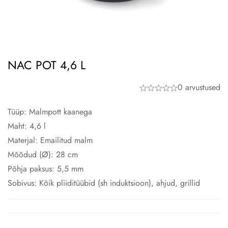
NAC POT 4,6 L
0 arvustused
Tüüp: Malmpott kaanega
Maht: 4,6 l
Materjal: Emailitud malm
Mõõdud (Ø): 28 cm
Põhja paksus: 5,5 mm
Sobivus: Kõik pliiditüübid (sh induktsioon), ahjud, grillid