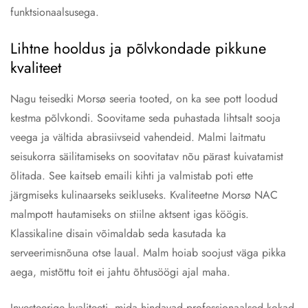
funktsionaalsusega.
Lihtne hooldus ja põlvkondade pikkune
kvaliteet
Nagu teisedki Morsø seeria tooted, on ka see pott loodud
kestma põlvkondi. Soovitame seda puhastada lihtsalt sooja
veega ja vältida abrasiivseid vahendeid. Malmi laitmatu
seisukorra säilitamiseks on soovitatav nõu pärast kuivatamist
õlitada. See kaitseb emaili kihti ja valmistab poti ette
järgmiseks kulinaarseks seikluseks. Kvaliteetne Morsø NAC
malmpott hautamiseks on stiilne aktsent igas köögis.
Klassikaline disain võimaldab seda kasutada ka
serveerimisnõuna otse laual. Malm hoiab soojust väga pikka
aega, mistõttu toit ei jahtu õhtusöögi ajal maha.
Investeerige kvaliteeti, mida hindavad professionaalsed kokad