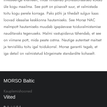
üle kogu maailma. See pott on piisavalt suur, et valmistada
toitu kogu perele korraga. Paks põhi ja tihedalt sulguv kaas
loovad ideaalse keskkonna hautamiseks. See Morsø NAC
malmpott hautamiseks muudab igapäevase toiduvalmistamise
nauditavaks tegevuseks. Malmi vastupidavus tähendab, et see
on viimane pott, mida peate ostma. Nautige autentset maitset
ja tervislikku toitu igal toidukorral. Morsø garantii tagab, et
iga detail on valmistatud kõrgeimate standardite kohaselt.
MORSO Baltic
Kauplemishooned
Viited