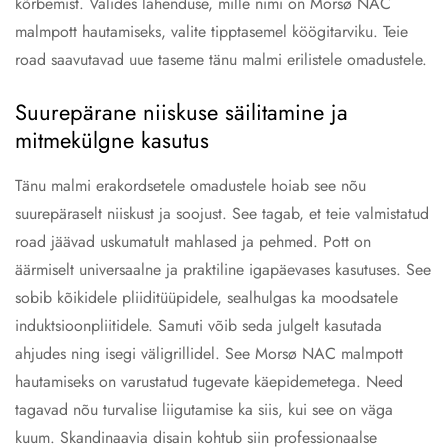
kõrbemist. Valides lahenduse, mille nimi on Morsø NAC
malmpott hautamiseks, valite tipptasemel köögitarviku. Teie
road saavutavad uue taseme tänu malmi erilistele omadustele.
Suurepärane niiskuse säilitamine ja
mitmekülgne kasutus
Tänu malmi erakordsetele omadustele hoiab see nõu
suurepäraselt niiskust ja soojust. See tagab, et teie valmistatud
road jäävad uskumatult mahlased ja pehmed. Pott on
äärmiselt universaalne ja praktiline igapäevases kasutuses. See
sobib kõikidele pliiditüüpidele, sealhulgas ka moodsatele
induktsioonpliitidele. Samuti võib seda julgelt kasutada
ahjudes ning isegi väligrillidel. See Morsø NAC malmpott
hautamiseks on varustatud tugevate käepidemetega. Need
tagavad nõu turvalise liigutamise ka siis, kui see on väga
kuum. Skandinaavia disain kohtub siin professionaalse