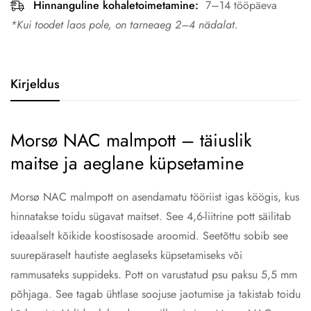
Hinnanguline kohaletoimetamine:
7–14 tööpäeva
*Kui toodet laos pole, on tarneaeg 2–4 nädalat.
Kirjeldus
Morsø NAC malmpott – täiuslik
maitse ja aeglane küpsetamine
Morsø NAC malmpott on asendamatu tööriist igas köögis, kus
hinnatakse toidu sügavat maitset. See 4,6-liitrine pott säilitab
ideaalselt kõikide koostisosade aroomid. Seetõttu sobib see
suurepäraselt hautiste aeglaseks küpsetamiseks või
rammusateks suppideks. Pott on varustatud psu paksu 5,5 mm
põhjaga. See tagab ühtlase soojuse jaotumise ja takistab toidu