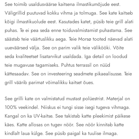
See toimib usaldusväärse kaitsena ilmastikumõjude eest.
Väligrillid puutuvad kokku vihma ja tolmuga. See kate kaitseb
kõigi ilmastikuolude eest. Kasutades katet, püsib teie grill alati
puhas. Te ei pea seda enne toiduvalmistamist puhastama. See
säästab teie väärtuslikku aega. Teie Morsø tooted näevad alati
uueväärsed välja. See on parim valik teie välikööki. Võite
seda kvaliteetset lisatarvikut usaldada. Iga detail on loodud
teie mugavuse tagamiseks. Puhtus terrassil on nüüd
kättesaadav. See on investeering seadmete pikaealisusse. Teie
grill väärib parimat võimalikku kaitset õues.
See grilli kate on valmistatud mustast polüestrist. Materjal on
100% veekindel. Niiskus ei tungi sisse isegi tugeva vihmaga.
Kangal on ka UV-kaitse. See takistab katte pleekimist päikese
käes. Katte allosas on tugev nöör. See nöör kinnitab katte
kindlalt laua külge. See püsib paigal ka tuulise ilmaga.