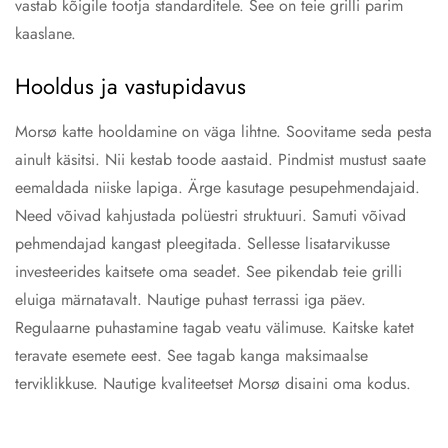
vastab kõigile tootja standarditele. See on teie grilli parim
kaaslane.
Hooldus ja vastupidavus
Morsø katte hooldamine on väga lihtne. Soovitame seda pesta
ainult käsitsi. Nii kestab toode aastaid. Pindmist mustust saate
eemaldada niiske lapiga. Ärge kasutage pesupehmendajaid.
Need võivad kahjustada polüestri struktuuri. Samuti võivad
pehmendajad kangast pleegitada. Sellesse lisatarvikusse
investeerides kaitsete oma seadet. See pikendab teie grilli
eluiga märnatavalt. Nautige puhast terrassi iga päev.
Regulaarne puhastamine tagab veatu välimuse. Kaitske katet
teravate esemete eest. See tagab kanga maksimaalse
terviklikkuse. Nautige kvaliteetset Morsø disaini oma kodus.