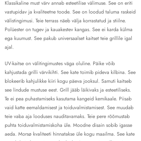
Klassikaline must värv annab esteetilise välimuse. See on eriti
vastupidav ja kvaliteetne toode. See on loodud taluma raskeid
välistingimusi. Teie terrass näeb välja korrastatud ja stiilne.
Polüester on tugev ja kauakestev kangas. See ei karda külma
ega kuumust. See pakub universaalset kaitset teie grillile igal
ajal.
UV-kaitse on välitingimustes väga oluline. Päike võib
kahjustada grilli värvikihti. See kate toimib pideva kilbina. See
blokeerib kahjulikke kiiri kogu päeva jooksul. Samuti kaitseb
see lindude mustuse eest. Grill jääb läikivaks ja esteetiliseks.
Te ei pea puhastamiseks kasutama kangeid kemikaale. Piisab
vaid katte eemaldamisest ja toiduvalmistamisest. See muudab
teie vaba aja looduses nauditavamaks. Teie pere rõõmustab
puhta toiduvalmistamiskoha üle. Moodne disain sobib igasse
aeda. Morsø kvaliteeti hinnatakse üle kogu maailma. See kate