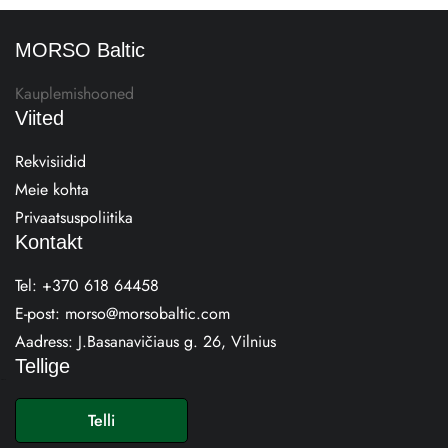
MORSO Baltic
Kauplemishooned
Viited
Rekvisiidid
Meie kohta
Privaatsuspoliitika
Kontakt
Tel:
+370 618 64458
E-post:
morso@morsobaltic.com
Aadress:
J.Basanavičiaus g. 26, Vilnius
Tellige
E
-
Telli
p