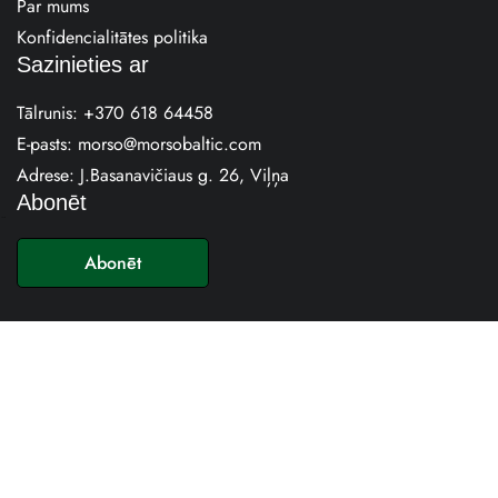
Par mums
Konfidencialitātes politika
Sazinieties ar
Tālrunis:
+370 618 64458
E-pasts:
morso@morsobaltic.com
Adrese: J.Basanavičiaus g. 26, Viļņa
Abonēt
E
-
Abonēt
p
a
s
t
s
*