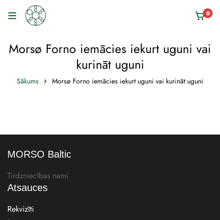
0
Morsø Forno iemācies iekurt uguni vai
kurināt uguni
Sākums
Morsø Forno iemācies iekurt uguni vai kurināt uguni
MORSO Baltic
Tirdzniecības nami
Atsauces
Rekvizīti