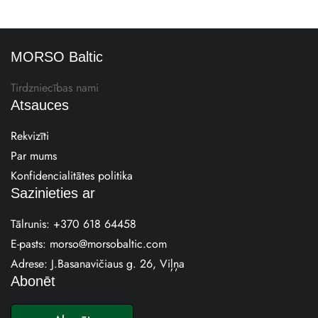
MORSO Baltic
Tirdzniecības nami
Atsauces
Rekvizīti
Par mums
Konfidencialitātes politika
Sazinieties ar
Tālrunis:
+370 618 64458
E-pasts:
morso@morsobaltic.com
Adrese: J.Basanavičiaus g. 26, Viļņa
Abonēt
E
-