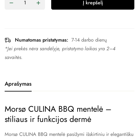
Į krepšelį
Numatomas pristatymas:
7-14 darbo dienų
*Jei prekės nėra sandėlyje, pristatymo laikas yra 2–4 ​​
savaitės.
Aprašymas
Morsø CULINA BBQ mentelė –
stiliaus ir funkcijos dermė
Morsø CULINA BBQ mentelė pasižymi išskirtiniu ir elegantišku