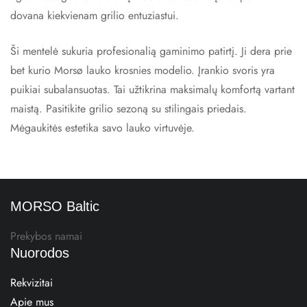
dovana kiekvienam grilio entuziastui.
Ši mentelė sukuria profesionalią gaminimo patirtį. Ji dera prie
bet kurio Morsø lauko krosnies modelio. Įrankio svoris yra
puikiai subalansuotas. Tai užtikrina maksimalų komfortą vartant
maistą. Pasitikite grilio sezoną su stilingais priedais.
Mėgaukitės estetika savo lauko virtuvėje.
MORSO Baltic
Prekybos namai
Nuorodos
Rekvizitai
Apie mus