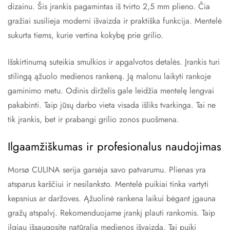
dizainu. Šis įrankis pagamintas iš tvirto 2,5 mm plieno. Čia
gražiai susilieja moderni išvaizda ir praktiška funkcija. Mentelė
sukurta tiems, kurie vertina kokybę prie grilio.
Išskirtinumą suteikia smulkios ir apgalvotos detalės. Įrankis turi
stilingą ąžuolo medienos rankeną. Ją malonu laikyti rankoje
gaminimo metu. Odinis dirželis gale leidžia mentelę lengvai
pakabinti. Taip jūsų darbo vieta visada išliks tvarkinga. Tai ne
tik įrankis, bet ir prabangi grilio zonos puošmena.
Ilgaamžiškumas ir profesionalus naudojimas
Morsø CULINA serija garsėja savo patvarumu. Plienas yra
atsparus karščiui ir nesilanksto. Mentelė puikiai tinka vartyti
kepsnius ar daržoves. Ąžuolinė rankena laikui bėgant įgauna
gražų atspalvį. Rekomenduojame įrankį plauti rankomis. Taip
ilgiau išsaugosite natūralią medienos išvaizdą. Tai puiki