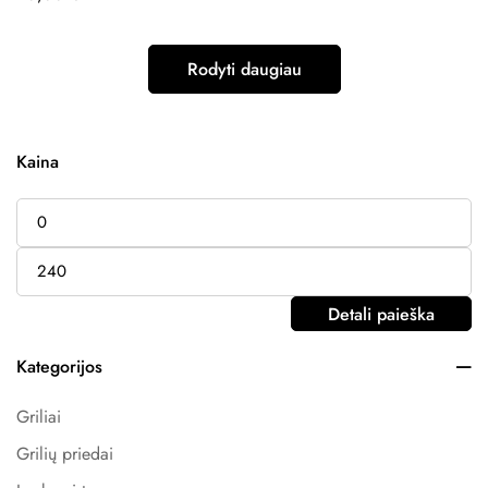
Rodyti daugiau
Kaina
Detali paieška
Kategorijos
Griliai
Grilių priedai