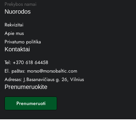
Prekybos namai
Nuorodos
Rekvizitai
Apie mus
Privatumo politika
Kontaktai
Tel:
+370 618 64458
El. paštas:
morso@morsobaltic.com
Adresas:
J.Basanavičiaus g. 26, Vilnius
Prenumeruokite
E
m
Prenumeruoti
a
i
l
*