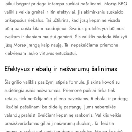
laikui bėgant pridega ir tampa sunkiai pašalinami. Morsø BBQ
valiklis veikia greitai ir itin efektyviai. Jis akimirksniu suskaido
prikepusius riebalus. Tai užtikrina, kad jūsų kepsninė visada
būtų paruošta kitam naudojimui. Švarios grotelės yra būtinos
sveikam ir skaniam maistui gaminti. Šis valiklis padeda išlaikyti
jūsų Morsø įrangą kaip naują. Tai nepakeičiama priemonė
kiekvienam lauko virtuvės entuziastui.
Efektyvus riebalų ir nešvarumų šalinimas
Šis grilio valiklis pasižymi stipria formule. Ji skirta kovoti su
sudėtingiausiais nešvarumais. Priemonė puikiai tinka tiek
ketaus, tiek nerūdijančio plieno paviršiams. Riebalai ir pridegę
likučiai pašalinami be didelių pastangų. Jums nebereikės
valandų praleisti šveičiant kepsninę rankomis. Valiklis veikia
prasiskverbdamas giliai į nešvarumų sluoksnį. Tai leidžia
lengvai nuvalyti net seniai pridegusius plotus. Morsø kokybė