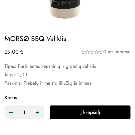
MORSØ BBQ Valiklis
29,00
€
0 atsiliepimai
Tipas: Purškiamas kepsninių ir grotelių valiklis
Talpa: 1,0 L
Paskirtis: Riebalų ir maisto likučių šalinimas
Kiekis
Į krepšelį