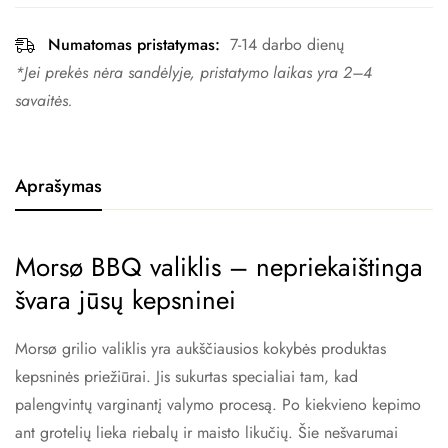
Numatomas pristatymas:
7-14 darbo dienų
*Jei prekės nėra sandėlyje, pristatymo laikas yra 2–4 ​​
savaitės.
Aprašymas
Morsø BBQ valiklis – nepriekaištinga
švara jūsų kepsninei
Morsø grilio valiklis yra aukščiausios kokybės produktas
kepsninės priežiūrai. Jis sukurtas specialiai tam, kad
palengvintų varginantį valymo procesą. Po kiekvieno kepimo
ant grotelių lieka riebalų ir maisto likučių. Šie nešvarumai