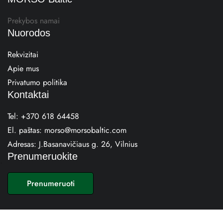
Prekybos namai
Nuorodos
Rekvizitai
Apie mus
Privatumo politika
Kontaktai
Tel:
+370 618 64458
El. paštas:
morso@morsobaltic.com
Adresas:
J.Basanavičiaus g. 26, Vilnius
Prenumeruokite
E
m
Prenumeruoti
a
i
l