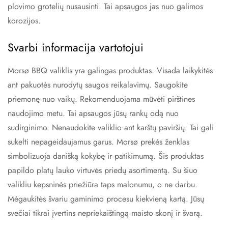
plovimo grotelių nusausinti. Tai apsaugos jas nuo galimos
korozijos.
Svarbi informacija vartotojui
Morsø BBQ valiklis yra galingas produktas. Visada laikykitės
ant pakuotės nurodytų saugos reikalavimų. Saugokite
priemonę nuo vaikų. Rekomenduojama mūvėti pirštines
naudojimo metu. Tai apsaugos jūsų rankų odą nuo
sudirginimo. Nenaudokite valiklio ant karštų paviršių. Tai gali
sukelti nepageidaujamus garus. Morsø prekės ženklas
simbolizuoja danišką kokybę ir patikimumą. Šis produktas
papildo platų lauko virtuvės priedų asortimentą. Su šiuo
valikliu kepsninės priežiūra taps malonumu, o ne darbu.
Mėgaukitės švariu gaminimo procesu kiekvieną kartą. Jūsų
svečiai tikrai įvertins nepriekaištingą maisto skonį ir švarą.