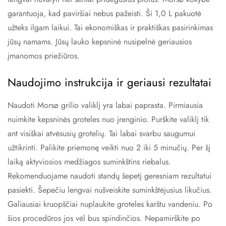
garantuoja, kad paviršiai nebus pažeisti. Ši 1,0 L pakuotė
užteks ilgam laikui. Tai ekonomiškas ir praktiškas pasirinkimas
jūsų namams. Jūsų lauko kepsninė nusipelnė geriausios
įmanomos priežiūros.
Naudojimo instrukcija ir geriausi rezultatai
Naudoti Morsø grilio valiklį yra labai paprasta. Pirmiausia
nuimkite kepsninės groteles nuo įrenginio. Purškite valiklį tik
ant visiškai atvėsusių grotelių. Tai labai svarbu saugumui
užtikrinti. Palikite priemonę veikti nuo 2 iki 5 minučių. Per šį
laiką aktyviosios medžiagos suminkštins riebalus.
Rekomenduojame naudoti standų šepetį geresniam rezultatui
pasiekti. Šepečiu lengvai nušveiskite suminkštėjusius likučius.
Galiausiai kruopščiai nuplaukite groteles karštu vandeniu. Po
šios procedūros jos vėl bus spindinčios. Nepamirškite po