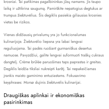
krosniai. Tai patikimas pagalbininkas jūsų namams. Jis taupo
laiką ir užtikrina saugumą. Pamirškite nepatogius degtukus ar
trumpus žiebtuvėlius. Šis degiklis pasiekia giliausias krosnies
vietas be rizikos.
Vienas didžiausių privalumų yra jo funkcionalumas
kulinarijoje. Žiebtuvėlio liepsna yra labai lengvai
reguliuojama. Tai padės ruošiant gurmaniškus desertus
namuose. Pavyzdžiui, galite lengvai suformuoti traškų cukraus
dangtelį. Crème brûlée paruošimas taps paprastas ir greitas.
Degiklis leidžia tiksliai nukreipti karštį. Tai nepakeičiamas
įrankis maisto gaminimo entuziastams. Fokusavimo
keyphrases: Morsø dujinis žiebtuvėlis kulinarijai.
Draugiškas aplinkai ir ekonomiškas
pasirinkimas