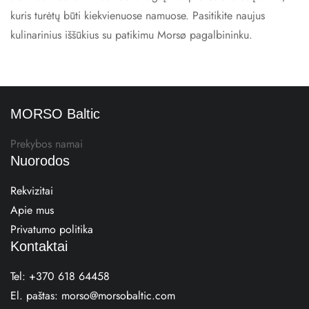
kuris turėtų būti kiekvienuose namuose. Pasitikite naujus
kulinarinius iššūkius su patikimu Morsø pagalbininku.
MORSO Baltic
Prekybos namai
Nuorodos
Rekvizitai
Apie mus
Privatumo politika
Kontaktai
Tel:
+370 618 64458
El. paštas:
morso@morsobaltic.com