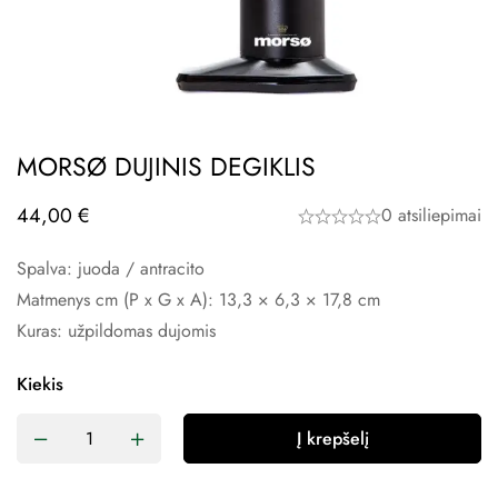
MORSØ DUJINIS DEGIKLIS
44,00
€
0 atsiliepimai
Spalva: juoda / antracito
Matmenys cm (P x G x A): 13,3 × 6,3 × 17,8 cm
Kuras: užpildomas dujomis
Kiekis
Į krepšelį