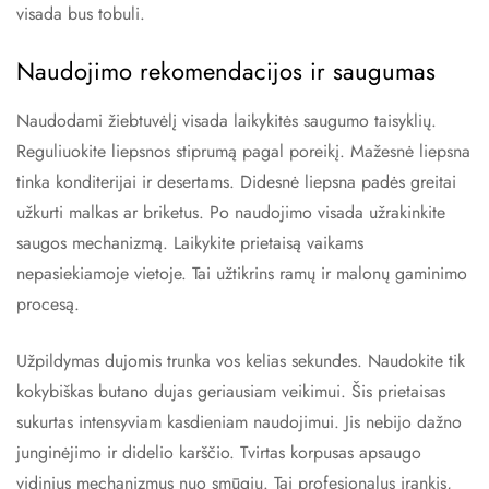
visada bus tobuli.
Naudojimo rekomendacijos ir saugumas
Naudodami žiebtuvėlį visada laikykitės saugumo taisyklių.
Reguliuokite liepsnos stiprumą pagal poreikį. Mažesnė liepsna
tinka konditerijai ir desertams. Didesnė liepsna padės greitai
užkurti malkas ar briketus. Po naudojimo visada užrakinkite
saugos mechanizmą. Laikykite prietaisą vaikams
nepasiekiamoje vietoje. Tai užtikrins ramų ir malonų gaminimo
procesą.
Užpildymas dujomis trunka vos kelias sekundes. Naudokite tik
kokybiškas butano dujas geriausiam veikimui. Šis prietaisas
sukurtas intensyviam kasdieniam naudojimui. Jis nebijo dažno
junginėjimo ir didelio karščio. Tvirtas korpusas apsaugo
vidinius mechanizmus nuo smūgių. Tai profesionalus įrankis,