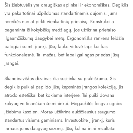
Šis žiebtuvėlis yra draugiškas aplinkai ir ekonomiškas. Degiklis
yra pakartotinai užpildomas standartinėmis dujomis. Jums
nereikės nuolat pirkti vienkartinių prietaisų. Konstrukcija
pagaminta iš kokybiškų medžiagų. Jos užtikrina prietaiso
ilgaamžiškumą daugybei metų. Ergonomiška rankena leidžia
patogiai suimti įrankį. Jūsų lauko virtuvė taps kur kas
funkcionalesnė. Tai mažas, bet labai galingas priedas jūsų
įrangai.
Skandinaviškas dizainas čia susitinka su praktiškumu. Šis
degiklis puikiai papildo jūsų kepsninės įrangos kolekciją. Jis
atrodo estetiškai bet kokiame interjere. Tai puiki dovana
kokybę vertinančiam šeimininkui. Mėgaukitės lengvu ugnies
įžiebimu kasdien. Morsø užtikrina aukščiausius saugumo
standartus visiems gaminiams. Investuokite į įrankį, kuris
tarnaus jums daugybę sezonų. Jūsų kulinariniai rezultatai