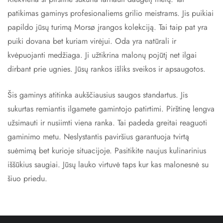
patikimas gaminys profesionaliems grilio meistrams. Jis puikiai
papildo jūsų turimą Morsø įrangos kolekciją. Tai taip pat yra
puiki dovana bet kuriam virėjui. Oda yra natūrali ir
kvėpuojanti medžiaga. Ji užtikrina malonų pojūtį net ilgai
dirbant prie ugnies. Jūsų rankos išliks sveikos ir apsaugotos.
Šis gaminys atitinka aukščiausius saugos standartus. Jis
sukurtas remiantis ilgamete gamintojo patirtimi. Pirštinę lengva
užsimauti ir nusiimti viena ranka. Tai padeda greitai reaguoti
gaminimo metu. Neslystantis paviršius garantuoja tvirtą
suėmimą bet kurioje situacijoje. Pasitikite naujus kulinarinius
iššūkius saugiai. Jūsų lauko virtuvė taps kur kas malonesnė su
šiuo priedu.