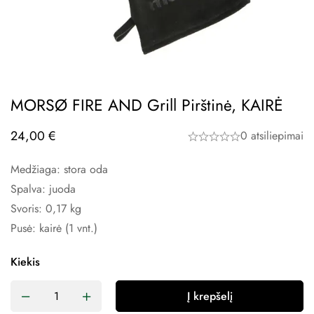
MORSØ FIRE AND Grill Pirštinė, KAIRĖ
24,00
€
0 atsiliepimai
Medžiaga: stora oda
Spalva: juoda
Svoris: 0,17 kg
Pusė: kairė (1 vnt.)
Kiekis
Į krepšelį