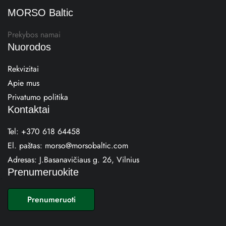
MORSO Baltic
Prekybos namai
Nuorodos
Rekvizitai
Apie mus
Privatumo politika
Kontaktai
Tel:
+370 618 64458
El. paštas:
morso@morsobaltic.com
Adresas:
J.Basanavičiaus g. 26, Vilnius
Prenumeruokite
E
m
Prenumeruoti
a
i