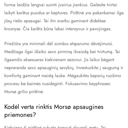
forma leidžia lengvai suimti įvairius įrankius. Galėsite tvirtai
laikyti karštus puodus ar keptuves. Pirštinė yra pakankamai ilga
jūsų riešo apsaugai. Tai itin svarbu gaminant didelėse
krosnyse. Čia karštis būna labai intensyvus ir pavojingas.
Priežiūra yra minimali dėl zomšos atsparumo dėvėjimuisi.
Medžiaga ilgai išlaiko savo pirminę išvaizdą bei tvirtumą. Tai
ilgaamžis aksesuaras kiekvienam sezonui. Jis laikui bėgant
nepraranda savo apsauginių savybių. Investuokite į saugumą ir
komfortą gaminant maistą lauke. Mėgaukitės kepsnių ruošimo
procesu be baimės nusideginti. Fokusavimo keyphrases:
Morsø grilio pirštinė.
Kodėl verta rinktis Morsø apsaugines
priemones?
Kiekviena ši pirštinė sukurta tarnauti daugelį metų. Tai