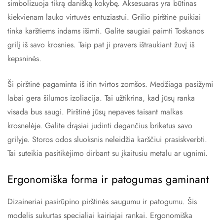
simbolizuoja tikrą danišką kokybę. Aksesuaras yra būtinas
kiekvienam lauko virtuvės entuziastui. Grilio pirštinė puikiai
tinka karštiems indams išimti. Galite saugiai paimti Toskanos
grilį iš savo krosnies. Taip pat ji pravers ištraukiant žuvį iš
kepsninės.
Ši pirštinė pagaminta iš itin tvirtos zomšos. Medžiaga pasižymi
labai gera šilumos izoliacija. Tai užtikrina, kad jūsų ranka
visada bus saugi. Pirštinė jūsų nepaves taisant malkas
krosnelėje. Galite drąsiai judinti degančius briketus savo
grilyje. Storos odos sluoksnis neleidžia karščiui prasiskverbti.
Tai suteikia pasitikėjimo dirbant su įkaitusiu metalu ar ugnimi.
Ergonomiška forma ir patogumas gaminant
Dizaineriai pasirūpino pirštinės saugumu ir patogumu. Šis
modelis sukurtas specialiai kairiajai rankai. Ergonomiška