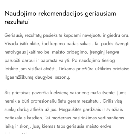
Naudojimo rekomendacijos geriausiam
rezultatui
Geriausių rezultatų pasieksite kepdami nevėjuotu ir giedru oru.
Visada įsitikinkite, kad kepimo padas sukasi. Tai padės išvengti
netolygaus įkaitimo bei maisto pridegimo. Įrenginį lengva
paruošti darbui ir paprasta valyti. Po naudojimo tiesiog
leiskite jam visiškai atvėsti. Tinkama priežiūra užtikrins prietaiso
ilgaamžiškumą daugybei sezonų.
Šis prietaisas paverčia kiekvieną vakarienę maža švente. Jums
nereikia būti profesionaliu šefu geram rezultatui. Grilis visą
sunkų darbą atlieka už jus. Mėgaukitės gardžiais ir šviežiais
patiekalais kasdien. Tai modernus pasirinkimas vertinantiems
laiką ir skonį. Jūsų kiemas taps geriausia maisto erdve