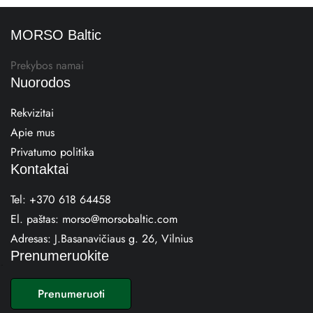
MORSO Baltic
Prekybos namai
Nuorodos
Rekvizitai
Apie mus
Privatumo politika
Kontaktai
Tel:
+370 618 64458
El. paštas:
morso@morsobaltic.com
Adresas:
J.Basanavičiaus g. 26, Vilnius
Prenumeruokite
E
m
Prenumeruoti
a