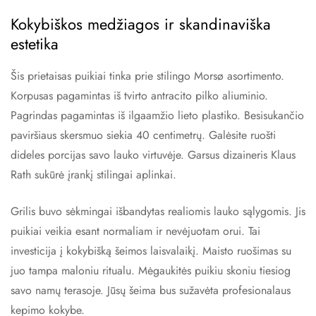
Kokybiškos medžiagos ir skandinaviška
estetika
Šis prietaisas puikiai tinka prie stilingo Morsø asortimento.
Korpusas pagamintas iš tvirto antracito pilko aliuminio.
Pagrindas pagamintas iš ilgaamžio lieto plastiko. Besisukančio
paviršiaus skersmuo siekia 40 centimetrų. Galėsite ruošti
dideles porcijas savo lauko virtuvėje. Garsus dizaineris Klaus
Rath sukūrė įrankį stilingai aplinkai.
Grilis buvo sėkmingai išbandytas realiomis lauko sąlygomis. Jis
puikiai veikia esant normaliam ir nevėjuotam orui. Tai
investicija į kokybišką šeimos laisvalaikį. Maisto ruošimas su
juo tampa maloniu ritualu. Mėgaukitės puikiu skoniu tiesiog
savo namų terasoje. Jūsų šeima bus sužavėta profesionalaus
kepimo kokybe.