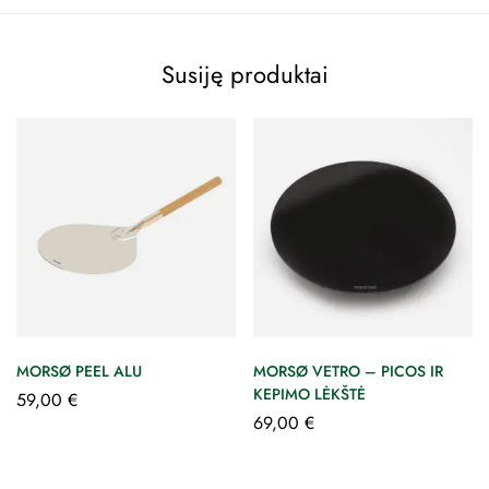
Susiję produktai
MORSØ PEEL ALU
MORSØ VETRO – PICOS IR
KEPIMO LĖKŠTĖ
59,00
€
69,00
€