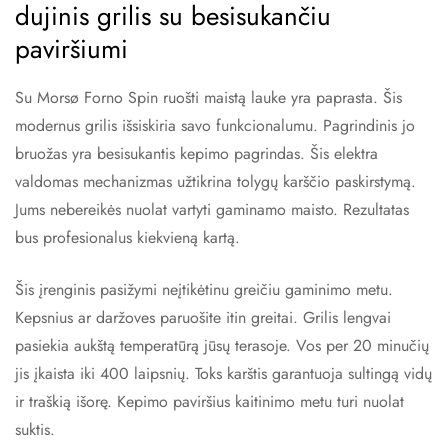
dujinis grilis su besisukančiu
paviršiumi
Su Morsø Forno Spin ruošti maistą lauke yra paprasta. Šis
modernus grilis išsiskiria savo funkcionalumu. Pagrindinis jo
bruožas yra besisukantis kepimo pagrindas. Šis elektra
valdomas mechanizmas užtikrina tolygų karščio paskirstymą.
Jums nebereikės nuolat vartyti gaminamo maisto. Rezultatas
bus profesionalus kiekvieną kartą.
Šis įrenginis pasižymi neįtikėtinu greičiu gaminimo metu.
Kepsnius ar daržoves paruošite itin greitai. Grilis lengvai
pasiekia aukštą temperatūrą jūsų terasoje. Vos per 20 minučių
jis įkaista iki 400 laipsnių. Toks karštis garantuoja sultingą vidų
ir traškią išorę. Kepimo paviršius kaitinimo metu turi nuolat
suktis.