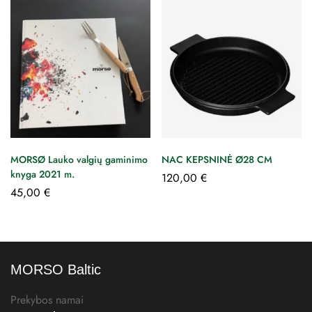
MORSØ Lauko valgių gaminimo
NAC KEPSNINĖ Ø28 CM
knyga 2021 m.
120,00
€
45,00
€
MORSO Baltic
Prekybos namai