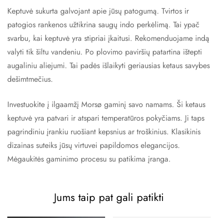
Keptuvė sukurta galvojant apie jūsų patogumą. Tvirtos ir
patogios rankenos užtikrina saugų indo perkėlimą. Tai ypač
svarbu, kai keptuvė yra stipriai įkaitusi. Rekomenduojame indą
valyti tik šiltu vandeniu. Po plovimo paviršių patartina ištepti
augaliniu aliejumi. Tai padės išlaikyti geriausias ketaus savybes
dešimtmečius.
Investuokite į ilgaamžį Morsø gaminį savo namams. Ši ketaus
keptuvė yra patvari ir atspari temperatūros pokyčiams. Ji taps
pagrindiniu įrankiu ruošiant kepsnius ar troškinius. Klasikinis
dizainas suteiks jūsų virtuvei papildomos elegancijos.
Mėgaukitės gaminimo procesu su patikima įranga.
Jums taip pat gali patikti