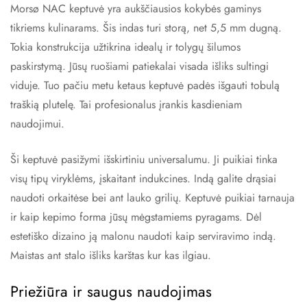
Morsø NAC keptuvė yra aukščiausios kokybės gaminys
tikriems kulinarams. Šis indas turi storą, net 5,5 mm dugną.
Tokia konstrukcija užtikrina idealų ir tolygų šilumos
paskirstymą. Jūsų ruošiami patiekalai visada išliks sultingi
viduje. Tuo pačiu metu ketaus keptuvė padės išgauti tobulą
traškią plutelę. Tai profesionalus įrankis kasdieniam
naudojimui.
Ši keptuvė pasižymi išskirtiniu universalumu. Ji puikiai tinka
visų tipų viryklėms, įskaitant indukcines. Indą galite drąsiai
naudoti orkaitėse bei ant lauko grilių. Keptuvė puikiai tarnauja
ir kaip kepimo forma jūsų mėgstamiems pyragams. Dėl
estetiško dizaino ją malonu naudoti kaip serviravimo indą.
Maistas ant stalo išliks karštas kur kas ilgiau.
Priežiūra ir saugus naudojimas