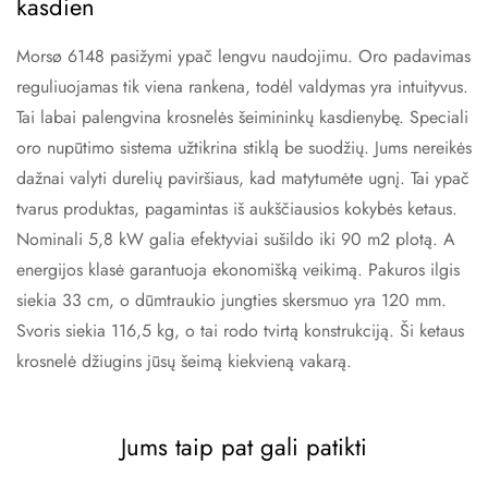
kasdien
Morsø 6148 pasižymi ypač lengvu naudojimu. Oro padavimas
reguliuojamas tik viena rankena, todėl valdymas yra intuityvus.
Tai labai palengvina krosnelės šeimininkų kasdienybę. Speciali
oro nupūtimo sistema užtikrina stiklą be suodžių. Jums nereikės
dažnai valyti durelių paviršiaus, kad matytumėte ugnį. Tai ypač
tvarus produktas, pagamintas iš aukščiausios kokybės ketaus.
Nominali 5,8 kW galia efektyviai sušildo iki 90 m2 plotą. A
energijos klasė garantuoja ekonomišką veikimą. Pakuros ilgis
siekia 33 cm, o dūmtraukio jungties skersmuo yra 120 mm.
Svoris siekia 116,5 kg, o tai rodo tvirtą konstrukciją. Ši ketaus
krosnelė džiugins jūsų šeimą kiekvieną vakarą.
Jums taip pat gali patikti