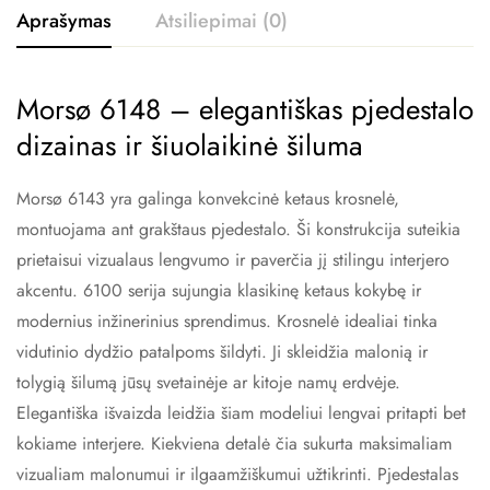
Aprašymas
Atsiliepimai (0)
Morsø 6148 – elegantiškas pjedestalo
dizainas ir šiuolaikinė šiluma
Morsø 6143 yra galinga konvekcinė ketaus krosnelė,
montuojama ant grakštaus pjedestalo. Ši konstrukcija suteikia
prietaisui vizualaus lengvumo ir paverčia jį stilingu interjero
akcentu. 6100 serija sujungia klasikinę ketaus kokybę ir
modernius inžinerinius sprendimus. Krosnelė idealiai tinka
vidutinio dydžio patalpoms šildyti. Ji skleidžia malonią ir
tolygią šilumą jūsų svetainėje ar kitoje namų erdvėje.
Elegantiška išvaizda leidžia šiam modeliui lengvai pritapti bet
kokiame interjere. Kiekviena detalė čia sukurta maksimaliam
vizualiam malonumui ir ilgaamžiškumui užtikrinti. Pjedestalas