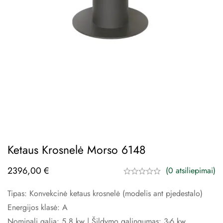
Ketaus Krosnelė Morso 6148
2396,00
€
(0 atsiliepimai)
Tipas: Konvekcinė ketaus krosnelė (modelis ant pjedestalo)
Energijos klasė: A
Nominali galia: 5,8 kw | Šildymo galingumas: 3-6 kw