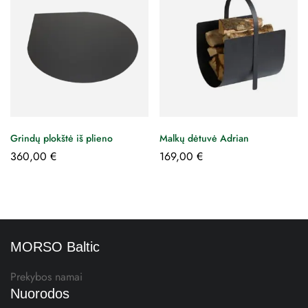
Grindų plokštė iš plieno
Malkų dėtuvė Adrian
360,00
€
169,00
€
MORSO Baltic
Prekybos namai
Nuorodos