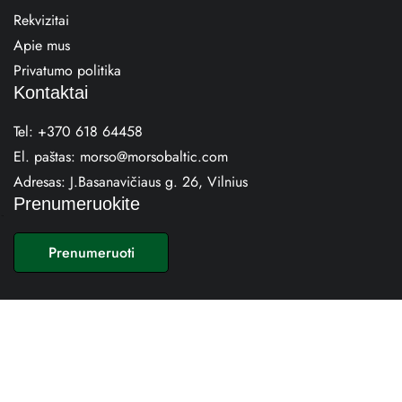
Rekvizitai
Apie mus
Privatumo politika
Kontaktai
Tel:
+370 618 64458
El. paštas:
morso@morsobaltic.com
Adresas:
J.Basanavičiaus g. 26, Vilnius
Prenumeruokite
E
m
Prenumeruoti
a
i
l
*