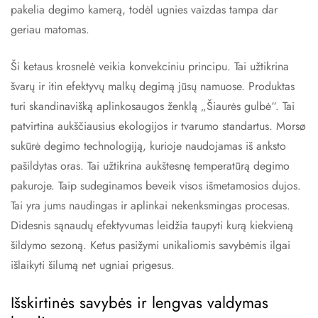
pakelia degimo kamerą, todėl ugnies vaizdas tampa dar
geriau matomas.
Ši ketaus krosnelė veikia konvekciniu principu. Tai užtikrina
švarų ir itin efektyvų malkų degimą jūsų namuose. Produktas
turi skandinavišką aplinkosaugos ženklą „Šiaurės gulbė“. Tai
patvirtina aukščiausius ekologijos ir tvarumo standartus. Morsø
sukūrė degimo technologiją, kurioje naudojamas iš anksto
pašildytas oras. Tai užtikrina aukštesnę temperatūrą degimo
pakuroje. Taip sudeginamos beveik visos išmetamosios dujos.
Tai yra jums naudingas ir aplinkai nekenksmingas procesas.
Didesnis sąnaudų efektyvumas leidžia taupyti kurą kiekvieną
šildymo sezoną. Ketus pasižymi unikaliomis savybėmis ilgai
išlaikyti šilumą net ugniai prigesus.
Išskirtinės savybės ir lengvas valdymas