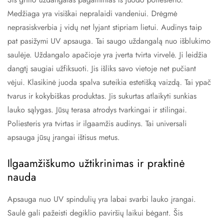
Medžiaga yra visiškai nepralaidi vandeniui. Drėgmė
neprasiskverbia į vidų net lyjant stipriam lietui. Audinys taip
pat pasižymi UV apsauga. Tai saugo uždangalą nuo išblukimo
saulėje. Uždangalo apačioje yra įverta tvirta virvelė. Ji leidžia
dangtį saugiai užfiksuoti. Jis išliks savo vietoje net pučiant
vėjui. Klasikinė juoda spalva suteikia estetišką vaizdą. Tai ypač
tvarus ir kokybiškas produktas. Jis sukurtas atlaikyti sunkias
lauko sąlygas. Jūsų terasa atrodys tvarkingai ir stilingai.
Poliesteris yra tvirtas ir ilgaamžis audinys. Tai universali
apsauga jūsų įrangai ištisus metus.
Ilgaamžiškumo užtikrinimas ir praktinė
nauda
Apsauga nuo UV spindulių yra labai svarbi lauko įrangai.
Saulė gali pažeisti degiklio paviršių laikui bėgant. Šis