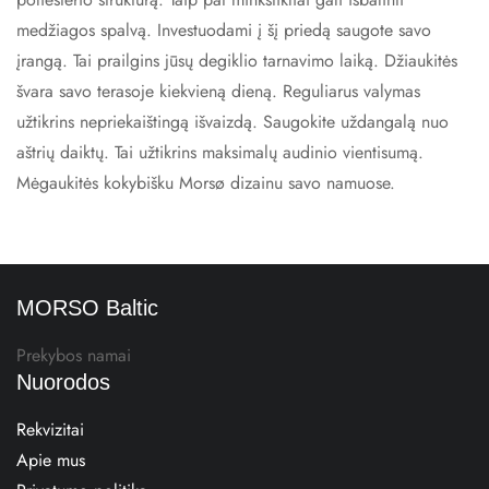
medžiagos spalvą. Investuodami į šį priedą saugote savo
įrangą. Tai prailgins jūsų degiklio tarnavimo laiką. Džiaukitės
švara savo terasoje kiekvieną dieną. Reguliarus valymas
užtikrins nepriekaištingą išvaizdą. Saugokite uždangalą nuo
aštrių daiktų. Tai užtikrins maksimalų audinio vientisumą.
Mėgaukitės kokybišku Morsø dizainu savo namuose.
MORSO Baltic
Prekybos namai
Nuorodos
Rekvizitai
Apie mus