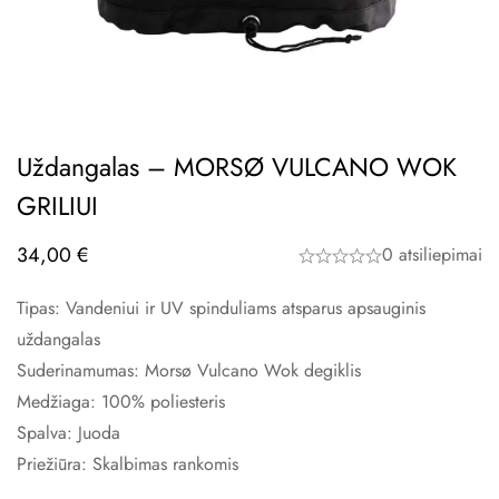
Uždangalas – MORSØ VULCANO WOK
GRILIUI
34,00
€
0 atsiliepimai
Tipas: Vandeniui ir UV spinduliams atsparus apsauginis
uždangalas
Suderinamumas: Morsø Vulcano Wok degiklis
Medžiaga: 100% poliesteris
Spalva: Juoda
Priežiūra: Skalbimas rankomis