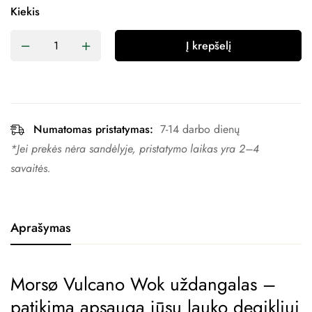
Kiekis
Į krepšelį
Numatomas pristatymas:
7-14 darbo dienų
*Jei prekės nėra sandėlyje, pristatymo laikas yra 2–4 ​​
savaitės.
Aprašymas
Morsø Vulcano Wok uždangalas –
patikima apsauga jūsų lauko degikliui