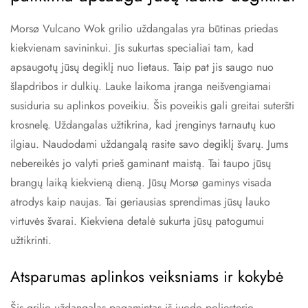
Morsø Vulcano Wok grilio uždangalas yra būtinas priedas
kiekvienam savininkui. Jis sukurtas specialiai tam, kad
apsaugotų jūsų degiklį nuo lietaus. Taip pat jis saugo nuo
šlapdribos ir dulkių. Lauke laikoma įranga neišvengiamai
susiduria su aplinkos poveikiu. Šis poveikis gali greitai suteršti
krosnelę. Uždangalas užtikrina, kad įrenginys tarnautų kuo
ilgiau. Naudodami uždangalą rasite savo degiklį švarų. Jums
nebereikės jo valyti prieš gaminant maistą. Tai taupo jūsų
brangų laiką kiekvieną dieną. Jūsų Morsø gaminys visada
atrodys kaip naujas. Tai geriausias sprendimas jūsų lauko
virtuvės švarai. Kiekviena detalė sukurta jūsų patogumui
užtikrinti.
Atsparumas aplinkos veiksniams ir kokybė
Šis grilio uždangalas pagamintas iš juodo poliesterio.