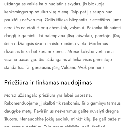
uždangalas veikia kaip nuolatinis skydas. Jis blokuoja
kenksmingus spindulius visą dieną. Taip pat jis saugo nuo
paukščių nešvarumų. Grilis išlieka blizgantis ir estetiškas. Jums
nereikės naudoti stiprių chemikalų valymui. Pakanka tik nuimti
dangtį ir gaminti. Tai palengvina jūsų laisvalaikį gamtoje. Jūsų
šeima džiaugsis švaria maisto ruošimo vieta. Modernus
dizainas tinka bet kuriam kiemui. Morsø kokybė vertinama
visame pasaulyje. Šis uždangalas atitinka visus gamintojo
standartus. Tai geriausias jūsų Vulcano Wok partneris.
Priežiūra ir tinkamas naudojimas
Morsø uždangalo priežiūra yra labai paprasta.
Rekomenduojame jį skalbti tik rankomis. Taip gaminys tarnaus
daugybę metų. Paviršinius nešvarumus galite nuvalyti drėgna
šluoste. Nenaudokite jokių audinių minkštiklių. Jie gali pažeisti
poliesterio struktūrą. Taip pat minkštikliai gali išbalinti