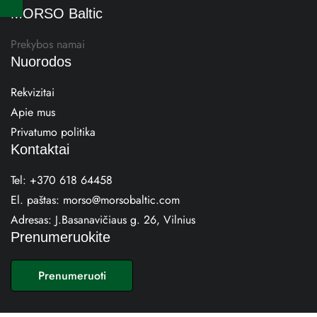
MORSO Baltic
Prekybos namai
Nuorodos
Rekvizitai
Apie mus
Privatumo politika
Kontaktai
Tel:
+370 618 64458
El. paštas:
morso@morsobaltic.com
Adresas:
J.Basanavičiaus g. 26, Vilnius
Prenumeruokite
E
m
Prenumeruoti
a
i