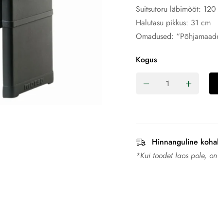
Suitsutoru läbimõõt: 12
Halutasu pikkus: 31 cm
Omadused: “Põhjamaade L
Kogus
Hinnanguline koha
*Kui toodet laos pole, o