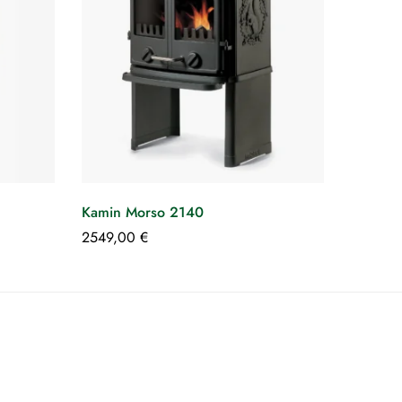
Kamin Morso 2140
Kamin 
2549,00
€
2396,0