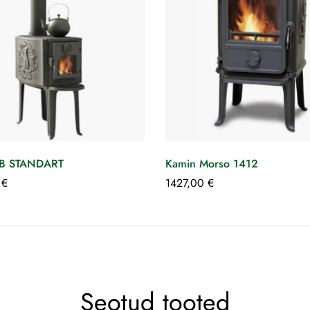
2B STANDART
Kamin Morso 1412
0
€
1427,00
€
Seotud tooted