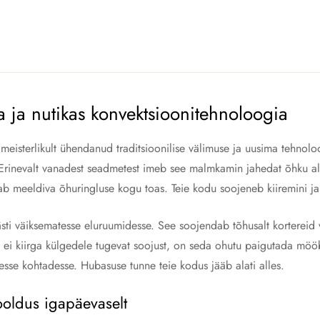
ja nutikas konvektsioonitehnoloogia
isterlikult ühendanud traditsioonilise välimuse ja uusima tehnol
lt. Erinevalt vanadest seadmetest imeb see malmkamin jahedat õhku a
ab meeldiva õhuringluse kogu toas. Teie kodu soojeneb kiiremini j
ästi väiksematesse eluruumidesse. See soojendab tõhusalt kortere
n ei kiirga külgedele tugevat soojust, on seda ohutu paigutada möö
sse kohtadesse. Hubasuse tunne teie kodus jääb alati alles.
ooldus igapäevaselt