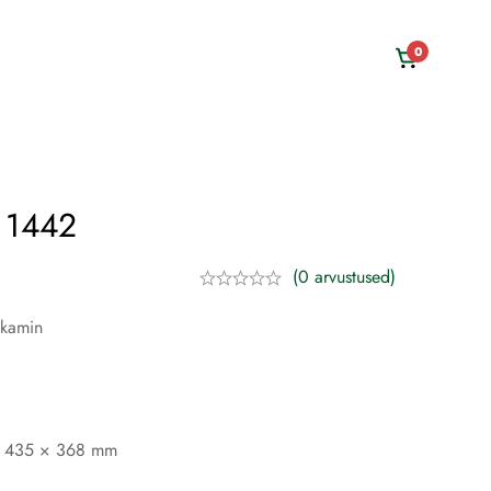
0
 1442
(0 arvustused)
mkamin
× 435 × 368 mm