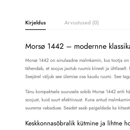
Kirjeldus
Arvustused (0)
Morsø 1442 – modernne klassika 
Morsø 1442 on ainulaadne malmkamin, kus tootja on me
tähendab, et soojus jaotub ruumis kiiresti ja ühtlase
Seejärel väljub see ülemise osa kaudu ruumi. See tag
Tänu kompaktsele suurusele sobib Morsø 1442 eriti h
soojust, kuid suurt efektiivsust. Kuna antud malmkami
suurema vabaduse. Seadet saab paigaldada ka kitsaste
Keskkonnasõbralik kütmine ja lihtne h