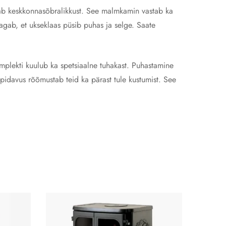
tab keskkonnasõbralikkust. See malmkamin vastab ka
gab, et ukseklaas püsib puhas ja selge. Saate
mplekti kuulub ka spetsiaalne tuhakast. Puhastamine
pidavus rõõmustab teid ka pärast tule kustumist. See