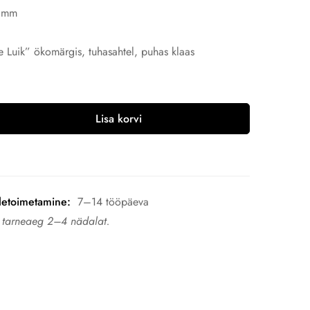
0 mm
uik” ökomärgis, tuhasahtel, puhas klaas
Lisa korvi
letoimetamine:
7–14 tööpäeva
n tarneaeg 2–4 nädalat.