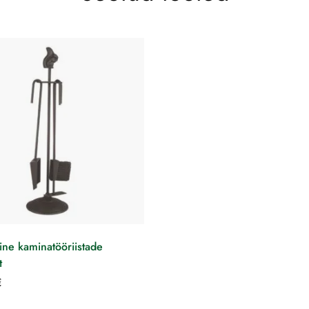
line kaminatööriistade
t
€