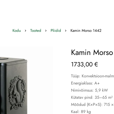
Kodu
Tooted
Pliidid
Kamin Morso 1442
Kamin Morso
1733,00
€
Tüüp: Konvektsioon-mal
Energiaklass: A+
Nimivõimsus: 5,9 kW
Kütatav pind: 35–65 m²
Mõõdud (K×P×S): 715 
Kaal: 89 kg