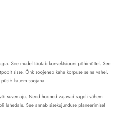
oogia. See mudel töötab konvektsiooni põhimõttel. See
ltpoolt sisse. Õhk soojeneb kahe korpuse seina vahel.
a püsib kauem soojana.
id või suvemaju. Need hooned vajavad sageli vähem
bli lähedale. See annab sisekujunduse planeerimisel