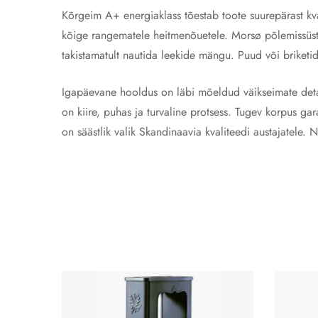
Kõrgeim A+ energiaklass tõestab toote suurepärast kv
kõige rangematele heitmenõuetele. Morsø põlemissüst
takistamatult nautida leekide mängu. Puud või briketi
Igapäevane hooldus on läbi mõeldud väikseimate detai
on kiire, puhas ja turvaline protsess. Tugev korpus g
on säästlik valik Skandinaavia kvaliteedi austajatele. 