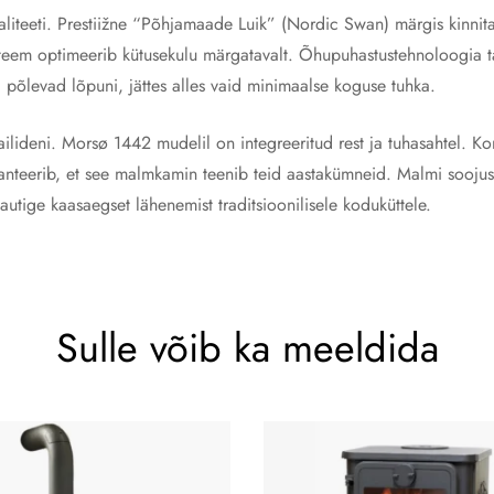
aliteeti. Prestiižne “Põhjamaade Luik” (Nordic Swan) märgis kinni
eem optimeerib kütusekulu märgatavalt. Õhupuhastustehnoloogia ta
d põlevad lõpuni, jättes alles vaid minimaalse koguse tuhka.
lideni. Morsø 1442 mudelil on integreeritud rest ja tuhasahtel. Ko
aranteerib, et see malmkamin teenib teid aastakümneid. Malmi soojus
Nautige kaasaegset lähenemist traditsioonilisele koduküttele.
Sulle võib ka meeldida