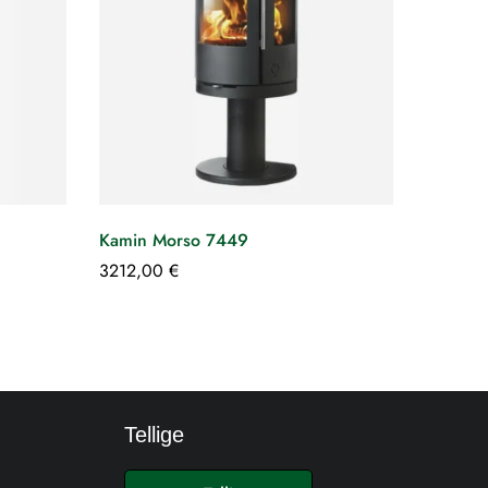
Kamin Morso 7449
Kamin 
3212,00
€
3620,
Tellige
E
-