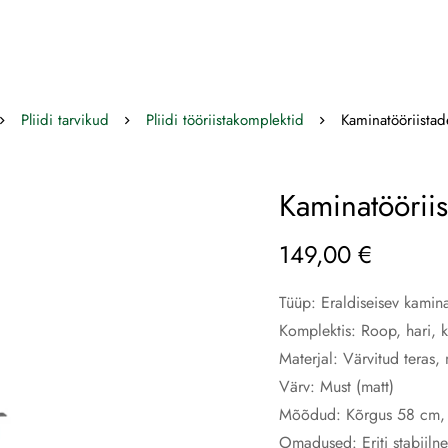
Pliidi tarvikud
Pliidi tööriistakomplektid
Kaminatööriista
Kaminatöörii
149,00
€
Tüüp: Eraldiseisev kamin
Komplektis: Roop, hari, k
Materjal: Värvitud teras, 
Värv: Must (matt)
Mõõdud: Kõrgus 58 cm, 
Omadused: Eriti stabiiln