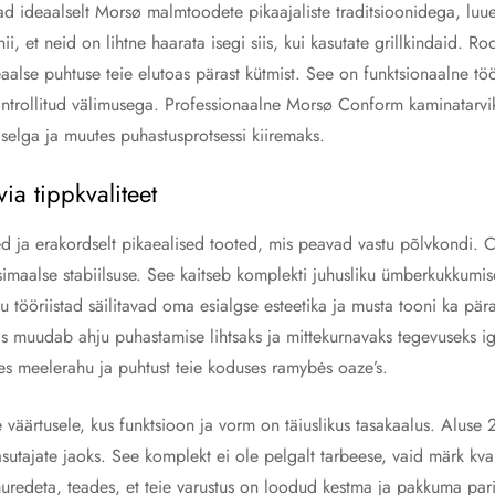
vad ideaalselt Morsø malmtoodete pikaajaliste traditsioonidega, luu
i, et neid on lihtne haarata isegi siis, kui kasutate grillkindaid. Roo
aalse puhtuse teie elutoas pärast kütmist. See on funktsionaalne töör
kontrollitud välimusega. Professionaalne Morsø Conform kaminatarvik
selga ja muutes puhastusprotsessi kiiremaks.
ia tippkvaliteet
ed ja erakordselt pikaealised tooted, mis peavad vastu põlvkondi. 
ksimaalse stabiilsuse. See kaitseb komplekti juhusliku ümberkukkumi
 tööriistad säilitavad oma esialgse esteetika ja musta tooni ka pär
s muudab ahju puhastamise lihtsaks ja mittekurnavaks tegevuseks igal
 meelerahu ja puhtust teie koduses ramybės oaze’s.
e väärtusele, kus funktsioon ja vorm on täiuslikus tasakaalus. Aluse
ajate jaoks. See komplekt ei ole pelgalt tarbeese, vaid märk kvalit
muredeta, teades, et teie varustus on loodud kestma ja pakkuma pa