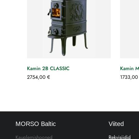
Kamin 2B CLASSIC
Kamin M
2754,00
€
1733,0
MORSO Baltic
Viited
Kauplemishooned
Rekvisiidid