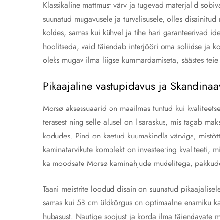
Klassikaline mattmust värv ja tugevad materjalid sobi
suunatud mugavusele ja turvalisusele, olles disainitud ni
koldes, samas kui kühvel ja tihe hari garanteerivad ide
hoolitseda, vaid täiendab interjööri oma soliidse ja 
oleks mugav ilma liigse kummardamiseta, säästes teie 
Pikaajaline vastupidavus ja Skandinaav
Morsø aksessuaarid on maailmas tuntud kui kvaliteets
terasest ning selle alusel on lisaraskus, mis tagab ma
kodudes. Pind on kaetud kuumakindla värviga, mistõttu
kaminatarvikute komplekt on investeering kvaliteeti, mi
ka moodsate Morsø kaminahjude mudelitega, pakkudes
Taani meistrite loodud disain on suunatud pikaajalisel
samas kui 58 cm üldkõrgus on optimaalne enamiku kasut
hubasust. Nautige soojust ja korda ilma täiendavate 