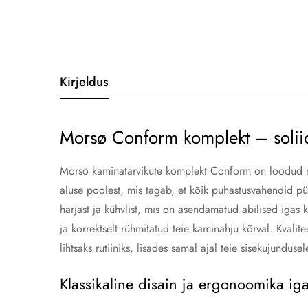
Kirjeldus
Morsø Conform komplekt – soliid
Morsõ kaminatarvikute komplekt Conform on loodud neil
aluse poolest, mis tagab, et kõik puhastusvahendid p
harjast ja kühvlist, mis on asendamatud abilised igas 
ja korrektselt rühmitatud teie kaminahju kõrval. Kva
lihtsaks rutiiniks, lisades samal ajal teie sisekujunduse
Klassikaline disain ja ergonoomika ig