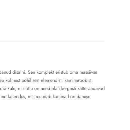
idanud disaini. See komplekt eristub oma massiivse
b kolmest põhilisest elemendist: kaminaroobist,
oidikule, mistõttu on need alati kergesti kättesaadavad
ktiline lahendus, mis muudab kamina hooldamise