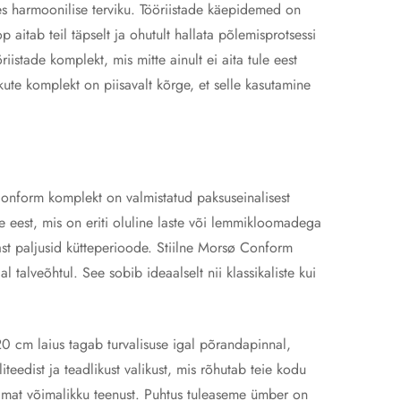
es harmoonilise terviku. Tööriistade käepidemed on
p aitab teil täpselt ja ohutult hallata põlemisprotsessi
iistade komplekt, mis mitte ainult ei aita tule eest
ute komplekt on piisavalt kõrge, et selle kasutamine
Conform komplekt on valmistatud paksuseinalisest
se eest, mis on eriti oluline laste või lemmikloomadega
ast paljusid kütteperioode. Stiilne Morsø Conform
 talveõhtul. See sobib ideaalselt nii klassikaliste kui
 20 cm laius tagab turvalisuse igal põrandapinnal,
eedist ja teadlikust valikust, mis rõhutab teie kodu
rimat võimalikku teenust. Puhtus tuleaseme ümber on