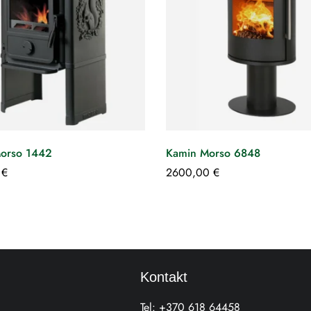
orso 1442
Kamin Morso 6848
0
€
2600,00
€
Kontakt
Tel:
+370 618 64458