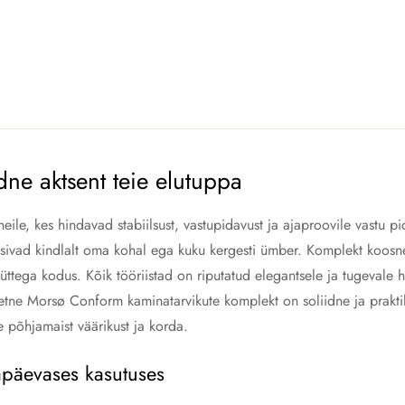
ne aktsent teie elutuppa
e, kes hindavad stabiilsust, vastupidavust ja ajaproovile vastu p
üsivad kindlalt oma kohal ega kuku kergesti ümber. Komplekt koosne
küttega kodus. Kõik tööriistad on riputatud elegantsele ja tugevale h
liteetne Morsø Conform kaminatarvikute komplekt on soliidne ja pra
le põhjamaist väärikust ja korda.
apäevases kasutuses