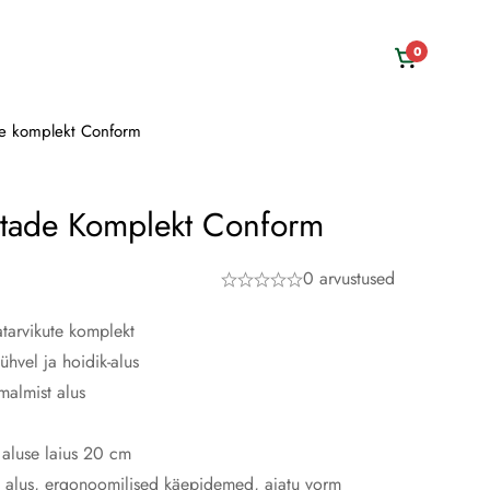
0
de komplekt Conform
stade Komplekt Conform
0 arvustused
atarvikute komplekt
ühvel ja hoidik-alus
malmist alus
aluse laius 20 cm
e alus, ergonoomilised käepidemed, ajatu vorm