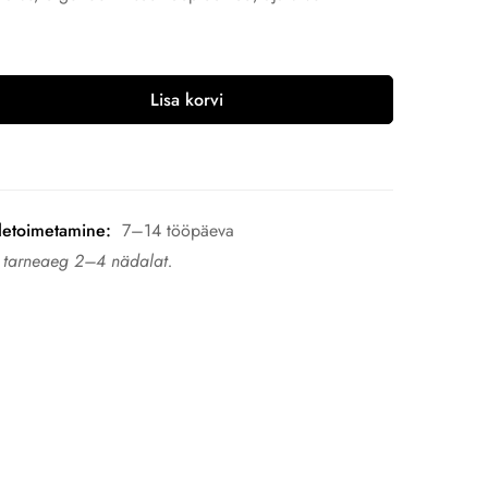
Lisa korvi
letoimetamine:
7–14 tööpäeva
n tarneaeg 2–4 nädalat.