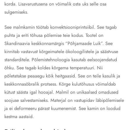
korda. Lisavarustusena on võimalik osta uks selle osa
sulgemiseks.
See malmkamin töötab konvektsiooniprintsiibil. See tagab
puhta ja eriti tõhusa põlemise teie kodus. Tootel on
Skandinaavia keskkonnamärgis “Põhjamaade Luik”. See
kinnitab vastavust kõrgeimatele ökoloogilistele ja säästvuse
standarditele. Põlemistehnoloogia kasutab eelsoojendatud
õhku. See tagab koldes kõrgema temperatuuri. Nii
põletatakse peaaegu kõik heitgaasid. See on teile kasulik ja
keskkonnasõbralik protsess. Kõrge kulutõhusus võimaldab
kütust säästa igal hooajal. Malmil on unikaalsed omadused
soojuse salvestamiseks. Materjal on vastupidav läbipõlemisele
ja ei deformeeru pärast kuumenemist. See kamin on loodud
kestma aastaid.