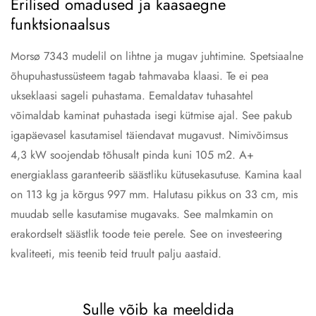
Erilised omadused ja kaasaegne
funktsionaalsus
Morsø 7343 mudelil on lihtne ja mugav juhtimine. Spetsiaalne
õhupuhastussüsteem tagab tahmavaba klaasi. Te ei pea
ukseklaasi sageli puhastama. Eemaldatav tuhasahtel
võimaldab kaminat puhastada isegi kütmise ajal. See pakub
igapäevasel kasutamisel täiendavat mugavust. Nimivõimsus
4,3 kW soojendab tõhusalt pinda kuni 105 m2. A+
energiaklass garanteerib säästliku kütusekasutuse. Kamina kaal
on 113 kg ja kõrgus 997 mm. Halutasu pikkus on 33 cm, mis
muudab selle kasutamise mugavaks. See malmkamin on
erakordselt säästlik toode teie perele. See on investeering
kvaliteeti, mis teenib teid truult palju aastaid.
Sulle võib ka meeldida