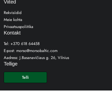
Viited
Rekvisiidid
Meie kohta
Privaatsuspoliitika
Kontakt
Tel:
+370 618 64458
E-post:
morso@morsobaltic.com
Aadress:
J.Basanavičiaus g. 26, Vilnius
Tellige
E
-
Telli
p
o
s
t
*