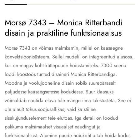
Morsø 7343 – Monica Ritterbandi
disain ja praktiline funktsionaalsus
Morsø 7343 on võimas malmkamin, millel on kaasaegne
konvektsioonisüsteem. Sellel mudelil on integreeritud alusosa,
kus on mugav koht küttepuude hoiustamiseks. 7300 seeria
loodi koostöös tuntud disaineri Monica Ritterbandiga.
Moodne ja voolujooneline disain sobib suurepäraselt
paljudesse kaasaegsetesse kodudesse. Suur klaasuks
võimaldab nautida elava tule mängu ilma takistusteta. See ei
ole ainult tõhus soojusallikas, vaid ka stiilne
sisekujunduselement teie elutoas. Iga detail on loodud
pakkuma maksimaalset visuaalset naudingut ja
funktsionaalsust. Alumine puude hoiukoht aitab hoida kodus