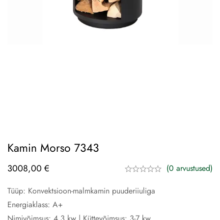
Kamin Morso 7343
3008,00
€
(0 arvustused)
Tüüp: Konvektsioon-malmkamin puuderiiuliga
Energiaklass: A+
Nimivõimsus: 4,3 kw | Küttevõimsus: 3-7 kw