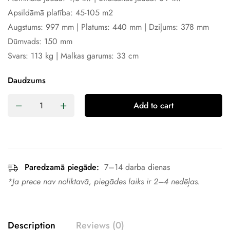
Apsildāmā platība: 45-105 m2
Augstums: 997 mm | Platums: 440 mm | Dziļums: 378 mm
Dūmvads: 150 mm
Svars: 113 kg | Malkas garums: 33 cm
Daudzums
Add to cart
Paredzamā piegāde:
7–14 darba dienas
*Ja prece nav noliktavā, piegādes laiks ir 2–4 nedēļas.
Description
Reviews (0)