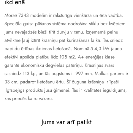
ikdienā
Morsø 7343 modelim ir raksturīga vienkārša un ērta vadība.
Speciāla gaisa pūšanas sistēma nodrošina stiklu bez kvēpiem.
Jums nevajadzēs bieži tīrīt durvju virsmu. Izņemamā pelnu
atvilktne ļauj iztīrīt krāsniņu pat kurināšanas laikā. Tas sniedz
papildu ērtības ikdienas lietošanā. Nominālā 4,3 kW jauda
efektīvi apsilda platību līdz 105 m2. A+ enerģijas klase
garantē ekonomisku degvielas patēriņu. Krāsniņas svars
sasniedz 113 kg, un tās augstums ir 997 mm. Malkas garums ir
33 cm, padarot lietošanu ērtu. Šī čuguna krāsniņa ir īpaši
ilgtspējīgs produkts jūsu ģimenei. Tas ir kvalitātes ieguldījums,
kas priecēs katru vakaru.
Jums var arī patikt