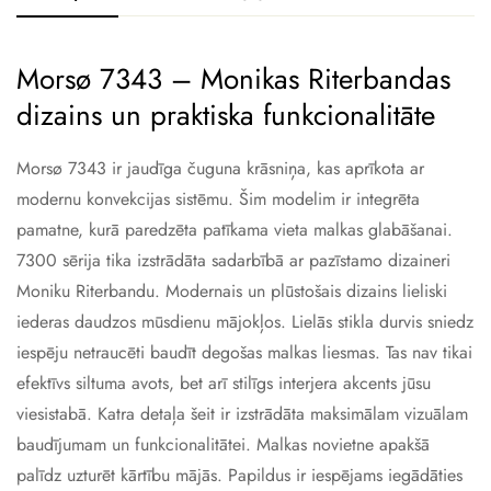
Morsø 7343 – Monikas Riterbandas
dizains un praktiska funkcionalitāte
Morsø 7343 ir jaudīga čuguna krāsniņa, kas aprīkota ar
modernu konvekcijas sistēmu. Šim modelim ir integrēta
pamatne, kurā paredzēta patīkama vieta malkas glabāšanai.
7300 sērija tika izstrādāta sadarbībā ar pazīstamo dizaineri
Moniku Riterbandu. Modernais un plūstošais dizains lieliski
iederas daudzos mūsdienu mājokļos. Lielās stikla durvis sniedz
iespēju netraucēti baudīt degošas malkas liesmas. Tas nav tikai
efektīvs siltuma avots, bet arī stilīgs interjera akcents jūsu
viesistabā. Katra detaļa šeit ir izstrādāta maksimālam vizuālam
baudījumam un funkcionalitātei. Malkas novietne apakšā
palīdz uzturēt kārtību mājās. Papildus ir iespējams iegādāties