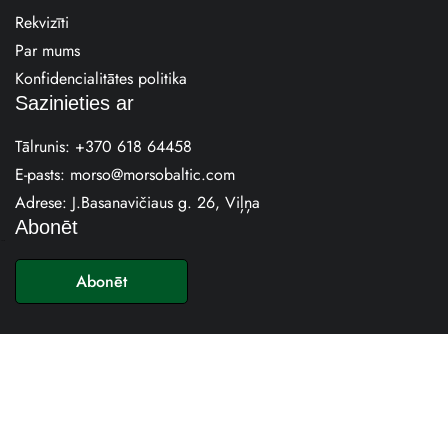
Rekvizīti
Par mums
Konfidencialitātes politika
Sazinieties ar
Tālrunis:
+370 618 64458
E-pasts:
morso@morsobaltic.com
Adrese: J.Basanavičiaus g. 26, Viļņa
Abonēt
E
-
Abonēt
p
a
s
t
s
*