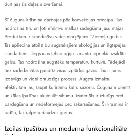
durtiņas šīs daļas aizvēršanai.
Šī čuguna krāsniņa darbojas pēc konvekcijas principa. Tas
nodrošina tīru un ļoti efektīvu malkas sadegšanu jūsu mājās.
Produktam ir skandināvu vides marķējums “Ziemeļu gulbis”.
Tas apliecina atbilstību augstākajiem ekoloģijas un ilgtspējas
standartiem. Degšanas tehnoloģija izmanto iepriekš uzsildītu
gaisu. Tas nodrošina augstāku temperatūru kurtuvē. Tādējādi
tiek sadedzinātas gandrīz visas izplūdes gāzes. Tas ir jums
izdevīgs un videi draudzīgs process. Augsta izmaksu
efektivitāte ļauj taupīt kurināmo katru sezonu. Čugunam piemīt
unikālas īpašības akumulēt siltumu. Materiāls ir izturīgs pret
pārdegšanu un nedeformējas pēc sakarsēšanas. Šī krāsniņa ir
radīta, lai kalpotu daudzus gadus.
Izcilas īpašības un moderna funkcionalitāte