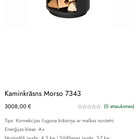
Kaminkrāsns Morso 7343
3008,00
€
(0 atsauksmes)
Tips: Konvekcijas čuguna krāsniņa ar malkas novietni
Enerģijas klase: A+
Nominālā jauda: 4,3 kw | Sildīšanas jauda: 3-7 kw