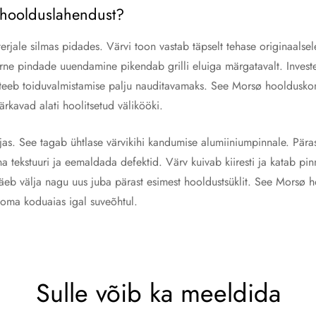
ø hoolduslahendust?
erjale silmas pidades. Värvi toon vastab täpselt tehase originaalse
 pindade uuendamine pikendab grilli eluiga märgatavalt. Investeerige
a teeb toiduvalmistamise palju nauditavamaks. See Morsø hooldusko
märkavad alati hoolitsetud välikööki.
as. See tagab ühtlase värvikihi kandumise alumiiniumpinnale. Pärast 
a tekstuuri ja eemaldada defektid. Värv kuivab kiiresti ja katab pi
äeb välja nagu uus juba pärast esimest hooldustsüklit. See Morsø ho
i oma koduaias igal suveõhtul.
Sulle võib ka meeldida