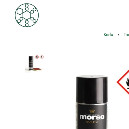
Kodu
To