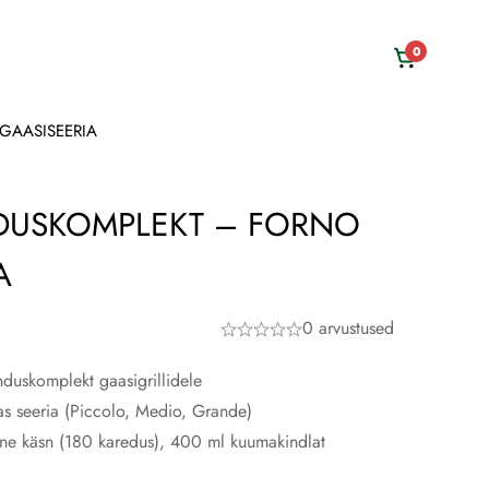
0
GAASISEERIA
USKOMPLEKT – FORNO
A
0 arvustused
nduskomplekt gaasigrillidele
s seeria (Piccolo, Medio, Grande)
ivne käsn (180 karedus), 400 ml kuumakindlat