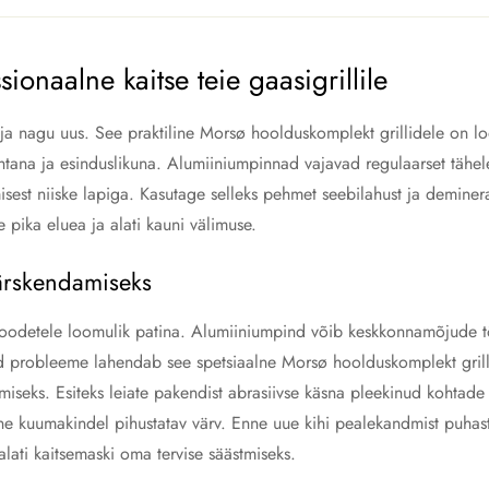
onaalne kaitse teie gaasigrillile
lja nagu uus. See praktiline Morsø hoolduskomplekt grillidele on lo
tana ja esinduslikuna. Alumiiniumpinnad vajavad regulaarset tähele
est niiske lapiga. Kasutage selleks pehmet seebilahust ja deminerali
pika eluea ja alati kauni välimuse.
värskendamiseks
e toodetele loomulik patina. Alumiiniumpind võib keskkonnamõjude t
d probleeme lahendab see spetsiaalne Morsø hoolduskomplekt grillid
miseks. Esiteks leiate pakendist abrasiivse käsna pleekinud kohta
ne kuumakindel pihustatav värv. Enne uue kihi pealekandmist puhast
alati kaitsemaski oma tervise säästmiseks.