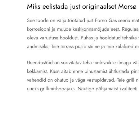
Miks eelistada just originaalset Mors
See toode on välja töötatud just Forno Gas seeria mat
korrosiooni ja muude keskkonnamõjude eest. Regulaarne
oleva varustuse hooldust. Puhas ja hooldatud tehnik
andmiseks. Teie terrass püsib stiilne ja teie külalised 
Uuendustöid on soovitatav teha tuulevaikse ilmaga välj
kokkamist. Käsn aitab enne pihustamist ühtlustada pinn
vahendid on ohutud ja väga vastupidavad. Teie grill n
uueks grillimishooajaks. Nautige põhjamaist kvaliteet