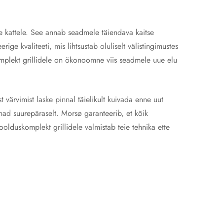
le kattele. See annab seadmele täiendava kaitse
 kvaliteeti, mis lihtsustab oluliselt välistingimustes
mplekt grillidele on ökonoomne viis seadmele uue elu
värvimist laske pinnal täielikult kuivada enne uut
nnad suurepäraselt. Morsø garanteerib, et kõik
olduskomplekt grillidele valmistab teie tehnika ette