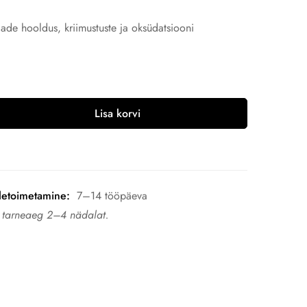
ade hooldus, kriimustuste ja oksüdatsiooni
Lisa korvi
letoimetamine:
7–14 tööpäeva
n tarneaeg 2–4 nädalat.