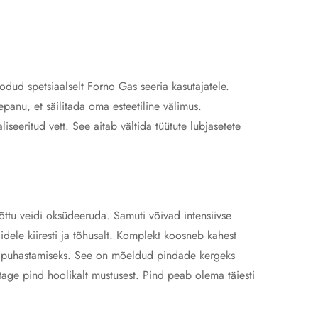
odud spetsiaalselt Forno Gas seeria kasutajatele.
panu, et säilitada oma esteetiline välimus.
seeritud vett. See aitab vältida tüütute lubjasetete
õttu veidi oksüdeeruda. Samuti võivad intensiivse
ele kiiresti ja tõhusalt. Komplekt koosneb kahest
de puhastamiseks. See on mõeldud pindade kergeks
age pind hoolikalt mustusest. Pind peab olema täiesti