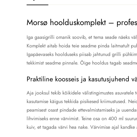
Morsø hoolduskomplekt – professi
Iga gaasigrilli omanik soovib, et tema seade näeks vä
Komplekt aitab hoida teie seadme pinda laitmatult puh
Igapäevaseks hoolduseks piisab jahtunud grilli pühkimis
tekkimist seadme pinnale. Õige hooldus tagab seadme 
Praktiline koosseis ja kasutusjuhend 
Aja jooksul tekib kõikidele välistingimustes asuvatel
kasutamise käigus tekkida pisikesed kriimustused. Nei
peamisest osast pindade ettevalmistamiseks ja uuenda
lihvimiseks enne värvimist. Teine osa on 400 ml suuru
kuiv, et tagada värvi hea nake. Värvimise ajal kandke 