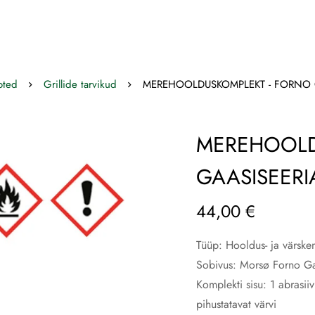
oted
Grillide tarvikud
MEREHOOLDUSKOMPLEKT - FORNO 
MEREHOOLD
GAASISEERI
44,00
€
Tüüp: Hooldus- ja värske
Sobivus: Morsø Forno Ga
Komplekti sisu: 1 abrasi
pihustatavat värvi