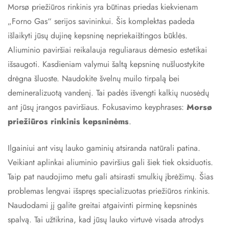
Morsø priežiūros rinkinis yra būtinas priedas kiekvienam
„Forno Gas“ serijos savininkui. Šis komplektas padeda
išlaikyti jūsų dujinę kepsninę nepriekaištingos būklės.
Aliuminio paviršiai reikalauja reguliaraus dėmesio estetikai
išsaugoti. Kasdieniam valymui šaltą kepsninę nušluostykite
drėgna šluoste. Naudokite švelnų muilo tirpalą bei
demineralizuotą vandenį. Tai padės išvengti kalkių nuosėdų
ant jūsų įrangos paviršiaus. Fokusavimo keyphrases:
Morsø
priežiūros rinkinis kepsninėms
.
Ilgainiui ant visų lauko gaminių atsiranda natūrali patina.
Veikiant aplinkai aliuminio paviršius gali šiek tiek oksiduotis.
Taip pat naudojimo metu gali atsirasti smulkių įbrėžimų. Šias
problemas lengvai išspręs specializuotas priežiūros rinkinis.
Naudodami jį galite greitai atgaivinti pirminę kepsninės
spalvą. Tai užtikrina, kad jūsų lauko virtuvė visada atrodys