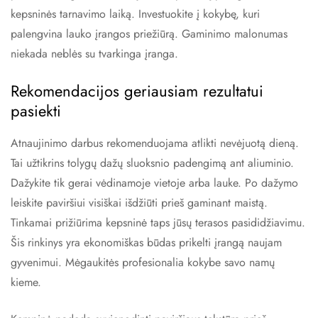
kepsninės tarnavimo laiką. Investuokite į kokybę, kuri
palengvina lauko įrangos priežiūrą. Gaminimo malonumas
niekada neblės su tvarkinga įranga.
Rekomendacijos geriausiam rezultatui
pasiekti
Atnaujinimo darbus rekomenduojama atlikti nevėjuotą dieną.
Tai užtikrins tolygų dažų sluoksnio padengimą ant aliuminio.
Dažykite tik gerai vėdinamoje vietoje arba lauke. Po dažymo
leiskite paviršiui visiškai išdžiūti prieš gaminant maistą.
Tinkamai prižiūrima kepsninė taps jūsų terasos pasididžiavimu.
Šis rinkinys yra ekonomiškas būdas prikelti įrangą naujam
gyvenimui. Mėgaukitės profesionalia kokybe savo namų
kieme.