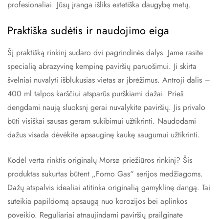
profesionaliai. Jūsų įranga išliks estetiška daugybę metų.
Praktiška sudėtis ir naudojimo eiga
Šį praktišką rinkinį sudaro dvi pagrindinės dalys. Jame rasite
specialią abrazyvinę kempinę paviršių paruošimui. Ji skirta
švelniai nuvalyti išblukusias vietas ar įbrėžimus. Antroji dalis –
400 ml talpos karščiui atsparūs purškiami dažai. Prieš
dengdami naują sluoksnį gerai nuvalykite paviršių. Jis privalo
būti visiškai sausas geram sukibimui užtikrinti. Naudodami
dažus visada dėvėkite apsauginę kaukę saugumui užtikrinti.
Kodėl verta rinktis originalų Morsø priežiūros rinkinį? Šis
produktas sukurtas būtent „Forno Gas“ serijos medžiagoms.
Dažų atspalvis idealiai atitinka originalią gamyklinę dangą. Tai
suteikia papildomą apsaugą nuo korozijos bei aplinkos
poveikio. Reguliariai atnaujindami paviršių prailginate