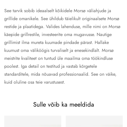
See tarvik sobib ideaalselt kõikidele Morsø väliahjude ja
grillide omanikele. See ühildub täielikult originaalsete Morsø
restide ja plaatidega. Valides lahenduse, mille nimi on Morsø
käepide grillrestile, investeerite oma mugavusse. Nautige
grillimist ilma mureta kuumade pindade pärast. Hallake
kuumust oma väliköögis turvaliselt ja enesekindlalt. Morsø
meistrite kvaliteet on tuntud üle maailma oma töökindluse
poolest. Iga detail on testitud ja vastab kõrgetele
standarditele, mida nõuavad professionaalid. See on väike,
kuid oluline osa teie varustusest.
Sulle võib ka meeldida