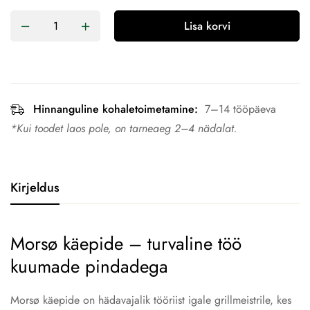
Lisa korvi
Hinnanguline kohaletoimetamine:
7–14 tööpäeva
*Kui toodet laos pole, on tarneaeg 2–4 nädalat.
Kirjeldus
Morsø käepide – turvaline töö
kuumade pindadega
Morsø käepide on hädavajalik tööriist igale grillmeistrile, kes