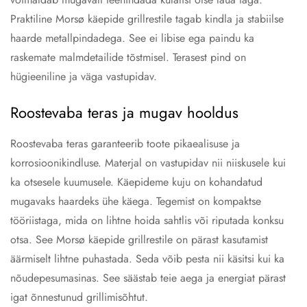
Praktiline Morsø käepide grillrestile tagab kindla ja stabiilse
haarde metallpindadega. See ei libise ega paindu ka
raskemate malmdetailide tõstmisel. Terasest pind on
hügieeniline ja väga vastupidav.
Roostevaba teras ja mugav hooldus
Roostevaba teras garanteerib toote pikaealisuse ja
korrosioonikindluse. Materjal on vastupidav nii niiskusele kui
ka otsesele kuumusele. Käepideme kuju on kohandatud
mugavaks haardeks ühe käega. Tegemist on kompaktse
tööriistaga, mida on lihtne hoida sahtlis või riputada konksu
otsa. See Morsø käepide grillrestile on pärast kasutamist
äärmiselt lihtne puhastada. Seda võib pesta nii käsitsi kui ka
nõudepesumasinas. See säästab teie aega ja energiat pärast
igat õnnestunud grillimisõhtut.