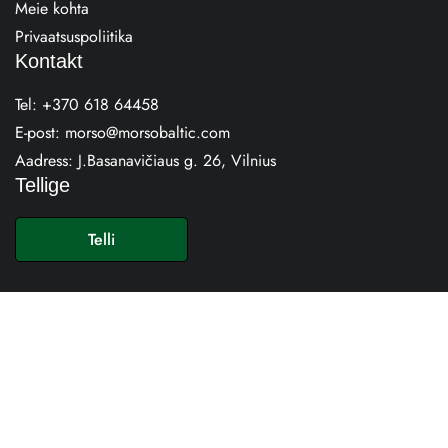
Meie kohta
Privaatsuspoliitika
Kontakt
Tel:
+370 618 64458
E-post:
morso@morsobaltic.com
Aadress:
J.Basanavičiaus g. 26, Vilnius
Tellige
E
-
Telli
p
o
s
t
*