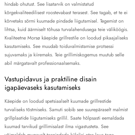
hindab ohutust. See lisatarvik on valmistatud
kõrgekvaliteedilisest roostevabast terasest. See tagab, et te ei
kõrvetaks sõrmi kuumade pindade liigutamisel. Tegemist on
lihtsa, kuid äärmiselt tõhusa turvalahendusega teie väliköögis.
Kvaliteetne Morsø käepide grillrestile on loodud pikaajaliseks
kasutamiseks. See muudab toiduvalmistamise protsessi
sujuvamaks ja kiiremaks. Teie grillimiskogemus muutub selle
abil märgatavalt professionaalsemaks.
Vastupidavus ja praktiline disain
igapäevaseks kasutamiseks
Käepide on loodud spetsiaalselt kuumade grillrestide
turvaliseks tõstmiseks. Samuti sobib see suurepäraselt malmist
grillplaatide liigutamiseks grillil. Saate hõlpsasti eemaldada
kuumad tarvikud grillimisalast ilma vigastusteta. See
võimaldab mugavalt teenindada külalisi otse laua taga.