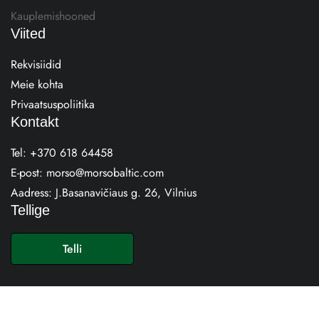
Kauplemishooned
Viited
Rekvisiidid
Meie kohta
Privaatsuspoliitika
Kontakt
Tel:
+370 618 64458
E-post:
morso@morsobaltic.com
Aadress:
J.Basanavičiaus g. 26, Vilnius
Tellige
E
-
Telli
p
o
s
t