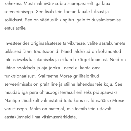
kahekesi. Must malmivärv sobib suurepäraselt iga laua
serveerimisega. See lisab teie kaetud lauale luksust ja
soliidsust. See on väärtuslik kingitus igale toiduvalmistamise
entusiastile.
Investeerides originaalsetesse tarvikutesse, valite aastakümnete
pikkused Taani traditsioonid. Need taldrikud on kohandatud
intensiivseks kasutamiseks ja ei karda kõrget kuumust. Neid on
lihtne hooldada ja aja jooksul need ei kaota oma
funktsionaalsust. Kvaliteetne Morsø grillitaldrikud
serveerimiseks on praktiline ja stiilne lahendus teie koju. See
muudab iga pere õhtusöögi terrassil eriliseks pidupäevaks.
Nautige täiuslikult valmistatud toitu koos usaldusväärse Morsø
varustusega. Malm on materjal, mis teenib teid ustavalt
aastakümneid ilma väsimusmärkideta.