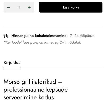
Lisa korvi
Hinnanguline kohaletoimetamine:
7–14 tööpäeva
*Kui toodet laos pole, on tarneaeg 2–4 nädalat.
Kirjeldus
Morsø grillitaldrikud –
professionaalne kepsude
serveerimine kodus