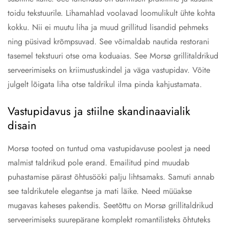
toidu tekstuurile. Lihamahlad voolavad loomulikult ühte kohta
kokku. Nii ei muutu liha ja muud grillitud lisandid pehmeks
ning püsivad krõmpsuvad. See võimaldab nautida restorani
tasemel tekstuuri otse oma koduaias. See Morsø grillitaldrikud
serveerimiseks on kriimustuskindel ja väga vastupidav. Võite
julgelt lõigata liha otse taldrikul ilma pinda kahjustamata.
Vastupidavus ja stiilne skandinaavialik
disain
Morsø tooted on tuntud oma vastupidavuse poolest ja need
malmist taldrikud pole erand. Emailitud pind muudab
puhastamise pärast õhtusööki palju lihtsamaks. Samuti annab
see taldrikutele elegantse ja mati läike. Need müüakse
mugavas kaheses pakendis. Seetõttu on Morsø grillitaldrikud
serveerimiseks suurepärane komplekt romantilisteks õhtuteks