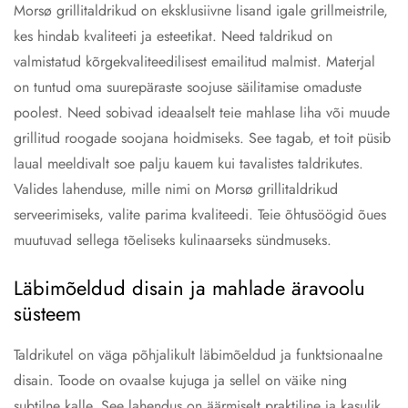
Morsø grillitaldrikud on eksklusiivne lisand igale grillmeistrile,
kes hindab kvaliteeti ja esteetikat. Need taldrikud on
valmistatud kõrgekvaliteedilisest emailitud malmist. Materjal
on tuntud oma suurepäraste soojuse säilitamise omaduste
poolest. Need sobivad ideaalselt teie mahlase liha või muude
grillitud roogade soojana hoidmiseks. See tagab, et toit püsib
laual meeldivalt soe palju kauem kui tavalistes taldrikutes.
Valides lahenduse, mille nimi on Morsø grillitaldrikud
serveerimiseks, valite parima kvaliteedi. Teie õhtusöögid õues
muutuvad sellega tõeliseks kulinaarseks sündmuseks.
Läbimõeldud disain ja mahlade äravoolu
süsteem
Taldrikutel on väga põhjalikult läbimõeldud ja funktsionaalne
disain. Toode on ovaalse kujuga ja sellel on väike ning
subtilne kalle. See lahendus on äärmiselt praktiline ja kasulik