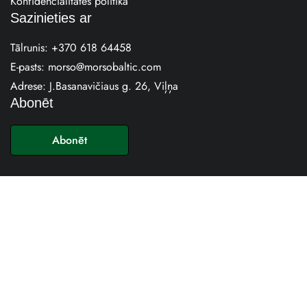
Konfidencialitātes politika
Sazinieties ar
Tālrunis:
+370 618 64458
E-pasts:
morso@morsobaltic.com
Adrese: J.Basanavičiaus g. 26, Viļņa
Abonēt
E
-
Abonēt
p
a
s
t
s
*