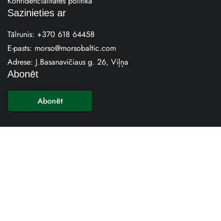
Konfidencialitātes politika
Sazinieties ar
Tālrunis:
+370 618 64458
E-pasts:
morso@morsobaltic.com
Adrese: J.Basanavičiaus g. 26, Viļņa
Abonēt
E
-
Abonēt
p
a
s
t
s
*