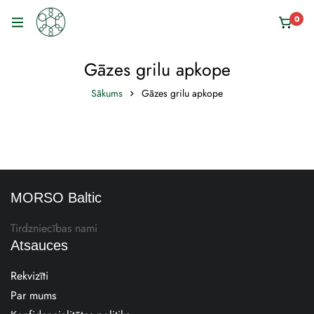
0
Gāzes grilu apkope
Sākums
Gāzes grilu apkope
MORSO Baltic
Tirdzniecības nami
Atsauces
Rekvizīti
Par mums