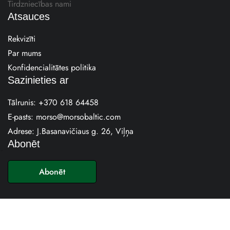
Tirdzniecības nami
Atsauces
Rekvizīti
Par mums
Konfidencialitātes politika
Sazinieties ar
Tālrunis:
+370 618 64458
E-pasts:
morso@morsobaltic.com
Adrese: J.Basanavičiaus g. 26, Viļņa
Abonēt
E
-
Abonēt
p
a
s
t