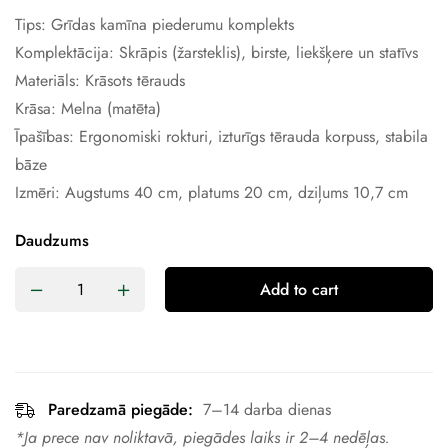
Tips: Grīdas kamīna piederumu komplekts
Komplektācija: Skrāpis (žarsteklis), birste, liekšķere un statīvs
Materiāls: Krāsots tērauds
Krāsa: Melna (matēta)
Īpašības: Ergonomiski rokturi, izturīgs tērauda korpuss, stabila
bāze
Izmēri: Augstums 40 cm, platums 20 cm, dziļums 10,7 cm
Daudzums
Add to cart
Paredzamā piegāde:
7–14 darba dienas
*Ja prece nav noliktavā, piegādes laiks ir 2–4 nedēļas.