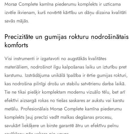
Morsø Complete kamīna piederumu komplekts ir uzticama
izvēle ikvienam, kurš novērtē kārtību un dāņu dizaina kvalitāti
savās mājās.
Precizitāte un gumijas rokturu nodrošinātais
komforts
Visi instrumenti ir izgatavoti no augstākās kvalitātes
materiāliem, nodrošinot ilgu kalpošanas laiku un izturību pret
karstumu. Izstrādājuma unikālā īpašība ir ērtie gumijas rokturi,
kas nodrošina pilnīgi drošu un stabilu satvērienu darba laikā.
Tie ne tikai piešķir komplektam modernu vizuālo tēlu, bet arī
efektīvi aizsargā rokas no tiešas saskares ar aukstu vai karstu
metālu. Profesionālais Morsø Complete kamīna piederumu
komplekts ļauj precīzi vadīt malkas degšanas procesu,
savukārt liekšķere un birste garantē ātru un efektīvu pelnu
savākšanu pēc vakara pie uguns.