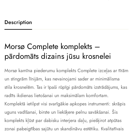
Description
Morsø Complete komplekts –
pārdomāts dizains jūsu krosnelei
Morsø kamīna piederumu komplekts Complete izceļas ar tīrām
un stingrām līnijām, kas nevainojami sader ar minimālisma
stila krosnelēm. Tas ir īpaši rūpīgi pārdomāts izstrādājums, kas
radīts ikdienas lietošanai un maksimālam komfortam.
Komplektā ietilpst visi svarīgākie apkopes instrumenti: skrāpis
uguns vadīšanai, birste un liekšķere pelnu savākšanai. Šis
komplekts kļūst par dabisku interjera daļu, piešķirot atpūtas
zonai pabeigtības sajūtu un skandināvu estētiku. Kvalitatīvais