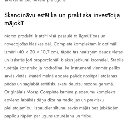
Skandināvu estētika un praktiska investīcija
mājoklī
Morsø produkti ir atzīti visā pasaulē to ilgmūžības un
novecojošas klasikas dēļ. Complete komplektam ir optimāli
izmēri (40 × 20 × 10,7 cm), tāpēc tas neaizņem daudz vietas
un izskatās ļoti proporcionāli blakus jebkurai krosnelei. Stabila
turētāja konstrukcija nodrošina, ka instrumenti vienmēr paliks
savās vietās. Matēti melnā apdare palīdz noslēpt lietošanas
pēdas un saglabāt estētisku skatu daudzu sezonu garumā.
Oriģinālais Morsø Complete kamīna piederumu komplekts
apvieno labākās dāņu dizaina tradīcijas un praktisku
pielietojamību. Izbaudiet siltumu savās mājās bez jebkādām
papildu rūpēm par uguns uzturēšanu un tīrību.