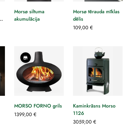
Morsø siltuma
Morsø tērauda mīklas
akumulācija
dēlis
109,00
€
MORSO FORNO grils
Kaminkrāsns Morso
1126
1399,00
€
3059,00
€