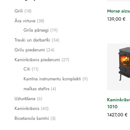
Grili
Morsø aizs
(18)
139,00
€
Āra virtuve
(38)
Grila pārsegi
(19)
Trauki un darbarīki
(34)
Grilu piederumi
(24)
Kaminkrāsnis piederumi
(27)
Citi
(11)
Kamīna instrumentu komplekti
(9)
malkas statīvs
(4)
Uzturēšana
(6)
Kaminkrās
1010
Kaminkrāsnis
(40)
1427,00
€
Bioetanola kamīni
(5)