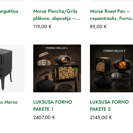
argsētiņa
Morsø Plancha/Grila
Morsø Roast Pan –
plāksne, abpusēja –
cepamtrauks, Forno
Forno EL Medio
EL Medio
119,00
€
89,00
€
ns Morso
LUKSUSA FORNO
LUKSUSA FORNO
PAKETE 1
PAKETE 2
2407,00
€
2145,00
€