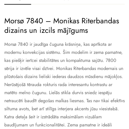
Morsø 7840 – Monikas Riterbandas
dizains un izcils mājīgums
Morsø 7840 ir jaudīga čuguna krāsniņa, kas aprīkota ar
modernu konvekcijas sistēmu. Šim modelim ir zema pamatne,
kas piešķir ierīcei stabilitātes un kompaktuma sajūtu. 7800
sērija ir izvēle visai dzīvei. Monikas Riterbandas modernais un
plūstošais dizains lieliski iederas daudzos mūsdienu mājokļos.
Nerūsējošā tērauda rokturis rada interesantu kontrastu ar
matēto melno čugunu. Lielās stikla durvis sniedz iespēju
netraucēti baudīt degošas malkas liesmas. Tas nav tikai efektīvs
siltuma avots, bet arī stilīgs interjera akcents jūsu viesistabā.
Katra detaļa šeit ir izstrādāta maksimālam vizuālam
baudījumam un funkcionalitātei. Zema pamatne ir ideāli