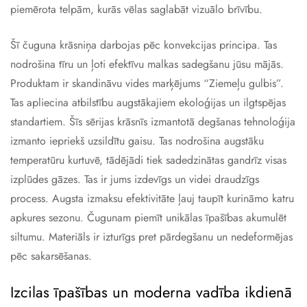
piemērota telpām, kurās vēlas saglabāt vizuālo brīvību.
Šī čuguna krāsniņa darbojas pēc konvekcijas principa. Tas
nodrošina tīru un ļoti efektīvu malkas sadegšanu jūsu mājās.
Produktam ir skandināvu vides marķējums “Ziemeļu gulbis”.
Tas apliecina atbilstību augstākajiem ekoloģijas un ilgtspējas
standartiem. Šīs sērijas krāsnīs izmantotā degšanas tehnoloģija
izmanto iepriekš uzsildītu gaisu. Tas nodrošina augstāku
temperatūru kurtuvē, tādējādi tiek sadedzinātas gandrīz visas
izplūdes gāzes. Tas ir jums izdevīgs un videi draudzīgs
process. Augsta izmaksu efektivitāte ļauj taupīt kurināmo katru
apkures sezonu. Čugunam piemīt unikālas īpašības akumulēt
siltumu. Materiāls ir izturīgs pret pārdegšanu un nedeformējas
pēc sakarsēšanas.
Izcilas īpašības un moderna vadība ikdienā