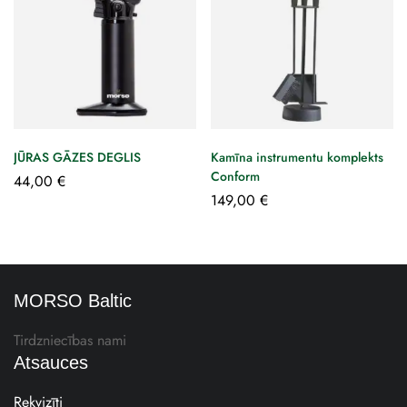
JŪRAS GĀZES DEGLIS
Kamīna instrumentu komplekts
Conform
44,00
€
149,00
€
MORSO Baltic
Tirdzniecības nami
Atsauces
Rekvizīti