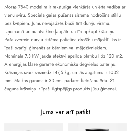
Morsø 7840 modelim ir raksturīga vienkārša un ērta vadība ar
vienu sviru. Speciāla gaisa pūšanas sistēma nodrošina stiklu
bez kvēpiem. Jums nevajadzēs bieži tīrīt durvju virsmu.
Izņemamā pelnu atvilktne ļauj ātri un tīri apkopt krāsniņu.
Pašaizverošo durvju sistēma palielina drošību mājoklī. Tas ir
īpaši svarīgi ģimenēs ar bērniem vai mājdzīvniekiem.
Nominālā 7,3 kW jauda efektīvi apsilda platību līdz 120 m2.
A enerģijas klase garantē ekonomisku degvielas patēriņu.
Krāsniņas svars sasniedz 147,5 kg, un tās augstums ir 1032
mm. Malkas garums ir 33 cm, padarot lietošanu ērtu. Šī
čuguna krāsniņa ir īpaši ilgtspējīgs produkts jūsu ģimenei.
Jums var arī patikt