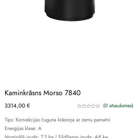
Kaminkrāsns Morso 7840
3314,00
€
(0 atsauksmes)
Tips: Konvekcijas čuguna krāsniņa ar zemu pamatni
Energijas klase: A
Nominālā jauda: 7,3 kw | Sildīšanas jauda: 4-8 kw