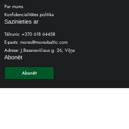
Par mums
Konfidencialitātes politika
Sazinieties ar
Tālrunis:
+370 618 64458
E-pasts:
morso@morsobaltic.com
Adrese: J.Basanavičiaus g. 26, Viļņa
Abonēt
E
-
Abonēt
p
a
s
t
s
*