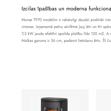
Izcilas īpašības un moderna funkcional
Morsø 7970 modelim ir raksturīgi daudzi praktiski ris
virsmas. Izņemamā pelnu atvilktne ļauj ātri un tīri ap
7,3 kW jauda efektīvi apsilda platību līdz 120 m2. A 
Malkas garums ir 36 cm, padarot lietošanu ērtu. Šī čug