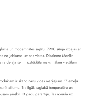
gluma un modernitātes sajūtu. 7900 sērija izceļas ar
mas no jebkuras istabas vietas. Dizainere Monika
atra detaļa šeit ir izstrādāta maksimālam vizuālam
 Produktam ir skandināvu vides marķējums “Ziemeļu
mulēt siltumu. Tas ilgāk saglabā temperatūru un
pusam piešķir 10 gadu garantiju. Tas norāda uz