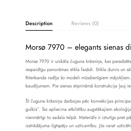
Description
Reviews (0)
Morsø 7970 – elegants sienas d
Morsø 7970 ir unikāla čuguna krāsniņa, kas paredzēta m
iespaidīgu panorāmas stikla fasādi. Stikla durvis un s
Riterbanda radīja šo modeli mūsdienīgiem mājokļiem. Ta
baudījumam. Pie sienas stiprināmā konstrukcija ļauj iet
Šī čuguna krāsniņa darbojas pēc konvekcijas principa
gulbis”. Tas apliecina atbilstību augstākajiem ekoloģi
vienmērīgi to sadala telpā. Materiāls ir izturīgs pre
izstrādājuma ilgtspēju un uzticamību. Jūs varat uzticēt