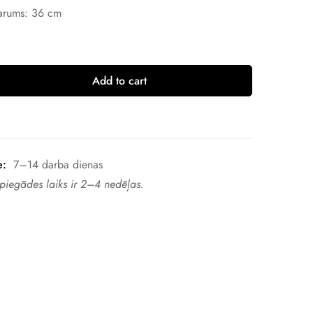
garums: 36 cm
Add to cart
e:
7–14 darba dienas
 piegādes laiks ir 2–4 nedēļas.