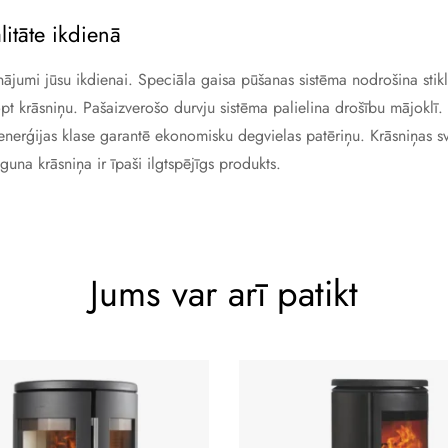
itāte ikdienā
inājumi jūsu ikdienai. Speciāla gaisa pūšanas sistēma nodrošina sti
kopt krāsniņu. Pašaizverošo durvju sistēma palielina drošību mājoklī.
enerģijas klase garantē ekonomisku degvielas patēriņu. Krāsniņas s
una krāsniņa ir īpaši ilgtspējīgs produkts.
Jums var arī patikt