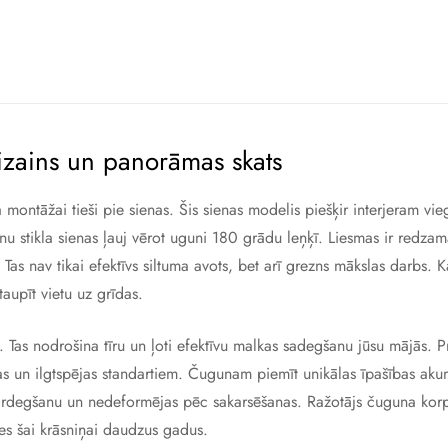
izains un panorāmas skats
ontāžai tieši pie sienas. Šis sienas modelis piešķir interjeram vie
ānu stikla sienas ļauj vērot uguni 180 grādu leņķī. Liesmas ir redza
s nav tikai efektīvs siltuma avots, bet arī grezns mākslas darbs. K
aupīt vietu uz grīdas.
. Tas nodrošina tīru un ļoti efektīvu malkas sadegšanu jūsu mājās.
jas un ilgtspējas standartiem. Čugunam piemīt unikālas īpašības aku
t pārdegšanu un nedeformējas pēc sakarsēšanas. Ražotājs čuguna kor
ies šai krāsniņai daudzus gadus.