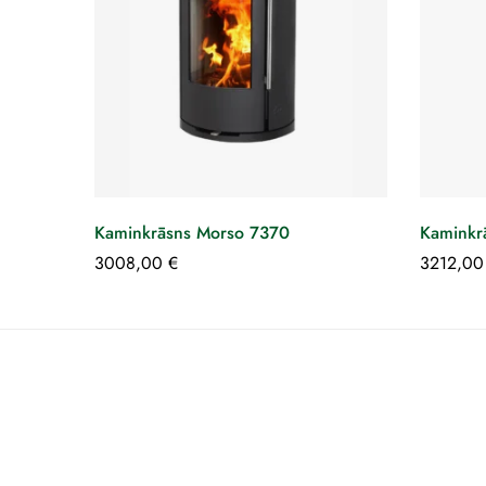
Kaminkrāsns Morso 7370
Kaminkr
3008,00
€
3212,0