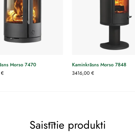
āsns Morso 7470
Kaminkrāsns Morso 7848
0
€
3416,00
€
Saistītie produkti