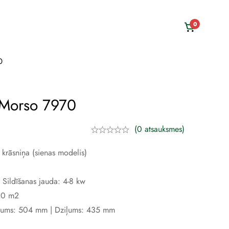
0
0
 Morso 7970
(0 atsauksmes)
 krāsniņa (sienas modelis)
 Sildīšanas jauda: 4-8 kw
120 m2
tums: 504 mm | Dziļums: 435 mm