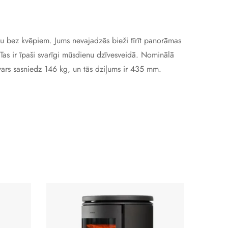
klu bez kvēpiem. Jums nevajadzēs bieži tīrīt panorāmas
 Tas ir īpaši svarīgi mūsdienu dzīvesveidā. Nominālā
vars sasniedz 146 kg, un tās dziļums ir 435 mm.