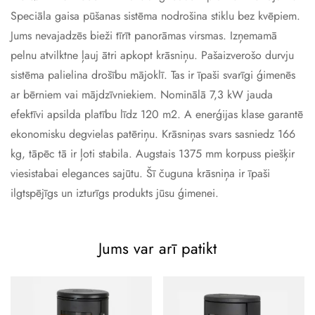
Speciāla gaisa pūšanas sistēma nodrošina stiklu bez kvēpiem.
Jums nevajadzēs bieži tīrīt panorāmas virsmas. Izņemamā
pelnu atvilktne ļauj ātri apkopt krāsniņu. Pašaizverošo durvju
sistēma palielina drošību mājoklī. Tas ir īpaši svarīgi ģimenēs
ar bērniem vai mājdzīvniekiem. Nominālā 7,3 kW jauda
efektīvi apsilda platību līdz 120 m2. A enerģijas klase garantē
ekonomisku degvielas patēriņu. Krāsniņas svars sasniedz 166
kg, tāpēc tā ir ļoti stabila. Augstais 1375 mm korpuss piešķir
viesistabai elegances sajūtu. Šī čuguna krāsniņa ir īpaši
ilgtspējīgs un izturīgs produkts jūsu ģimenei.
Jums var arī patikt