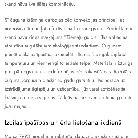
skandināvu kvalitātes kombināciju.
Šī čuguna krāsniņa darbojas pēc konvekcijas principa. Tas
nodrošina tīru un ļoti efektīvu malkas sadegšanu. Produktam ir
skandināvu vides marķējums “Ziemeļu gulbis”. Tas apliecina
atbilstību augstākajiem ekoloģijas standartiem. Čugunam
piemīt unikālas īpašības akumulēt siltumu. Tas ilgāk saglabā
temperatūru un vienmērīgi to sadala telpā. Materiāls ir izturīgs
pret pārdegšanu un nedeformējas pēc sakarsēšanas. Ražotājs
čuguna korpusam piešķir 10 gadu garantiju. Tas norāda uz
izstrādājuma ilgtspēju un uzticamību. Jūs varat uzticēties šai
krāsniņai daudzus gadus. Tā kļūs par uzticamu siltuma garantu
jūsu mājās.
Izcilas īpašības un ērta lietošana ikdienā
Morsø 7993 modelim ir raksturīgi daudzi praktiski risinājumi.