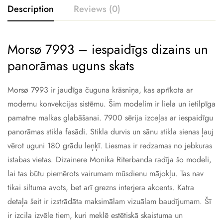
Description
Reviews (0)
Morsø 7993 – iespaidīgs dizains un
panorāmas uguns skats
Morsø 7993 ir jaudīga čuguna krāsniņa, kas aprīkota ar
modernu konvekcijas sistēmu. Šim modelim ir liela un ietilpīga
pamatne malkas glabāšanai. 7900 sērija izceļas ar iespaidīgu
panorāmas stikla fasādi. Stikla durvis un sānu stikla sienas ļauj
vērot uguni 180 grādu leņķī. Liesmas ir redzamas no jebkuras
istabas vietas. Dizainere Monika Riterbanda radīja šo modeli,
lai tas būtu piemērots vairumam mūsdienu mājokļu. Tas nav
tikai siltuma avots, bet arī grezns interjera akcents. Katra
detaļa šeit ir izstrādāta maksimālam vizuālam baudījumam. Šī
ir izcila izvēle tiem, kuri meklē estētiskā skaistuma un