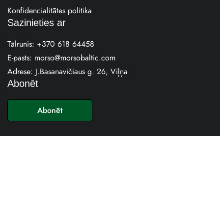
Konfidencialitātes politika
Sazinieties ar
Tālrunis:
+370 618 64458
E-pasts:
morso@morsobaltic.com
Adrese: J.Basanavičiaus g. 26, Viļņa
Abonēt
E
-
Abonēt
p
a
s
t
s
*