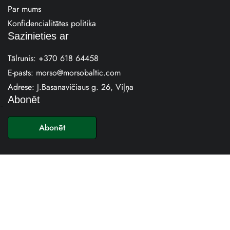
Par mums
Konfidencialitātes politika
Sazinieties ar
Tālrunis:
+370 618 64458
E-pasts:
morso@morsobaltic.com
Adrese: J.Basanavičiaus g. 26, Viļņa
Abonēt
E
-
Abonēt
p
a
s
t
s
*