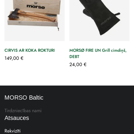
CIRVIS AR KOKA ROKTURI
MORSØ FIRE UN Grill cimdiņš,
DEBT
149,00
€
24,00
€
MORSO Baltic
Tirdzniecības nami
Atsauces
Rekvizīti