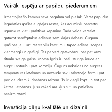
Vairāk iespēju ar papildu piederumiem
Izmantojiet šo kamīnu savā pagalmā vēl plašāk. Varat papildus
iegādāties īpašas augšējās restes, kas acumirklī pārvērtīs
ugunskura vietu praktiskā kepsninē. Tādā veidā varēsiet
gatavot sarežģītākus ēdienus zem klajas debess. Čuguna
īpašības ļauj uzturēt stabilu karstumu, tāpēc ēdiens izcepas
vienmērīgi un garšīgi. Tas pārvērš gatavošanu par patīkamu
rituālu svaigā gaisā. Morsø Ignis ir īpaši izturīga ierīce ar
augstu noturību pret koroziju. Čuguns nebaidās no augstas
temperatūras ietekmes un nezaudē savu sākotnējo formu pat
pēc daudzām kurināšanas reizēm. To ir viegli kopt un tīrīt pēc
katras lietošanas. Jūsu vakari ārā kļūs silti un patiešām
neaizmirstami.
Investīcija dāņu kvalitātē un dizainā