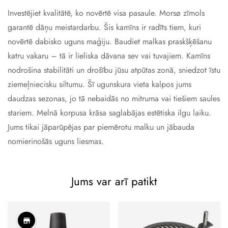
Investējiet kvalitātē, ko novērtē visa pasaule. Morsø zīmols
garantē dāņu meistardarbu. Šis kamīns ir radīts tiem, kuri
novērtē dabisko uguns maģiju. Baudiet malkas praskšķēšanu
katru vakaru – tā ir lieliska dāvana sev vai tuvajiem. Kamīns
nodrošina stabilitāti un drošību jūsu atpūtas zonā, sniedzot īstu
ziemeļniecisku siltumu. Šī ugunskura vieta kalpos jums
daudzas sezonas, jo tā nebaidās no mitruma vai tiešiem saules
stariem. Melnā korpusa krāsa saglabājas estētiska ilgu laiku.
Jums tikai jāparūpējas par piemērotu malku un jābauda
nomierinošās uguns liesmas.
Jums var arī patikt