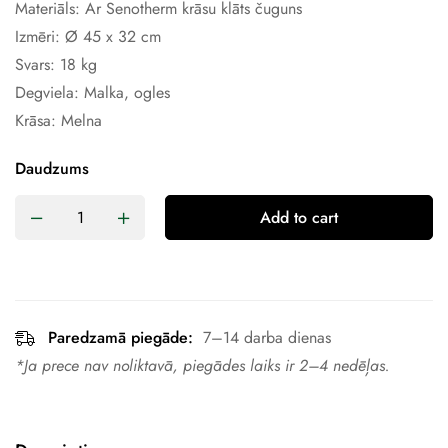
Materiāls: Ar Senotherm krāsu klāts čuguns
Izmēri: Ø 45 x 32 cm
Svars: 18 kg
Degviela: Malka, ogles
Krāsa: Melna
Daudzums
Add to cart
Paredzamā piegāde:
7–14 darba dienas
*Ja prece nav noliktavā, piegādes laiks ir 2–4 nedēļas.