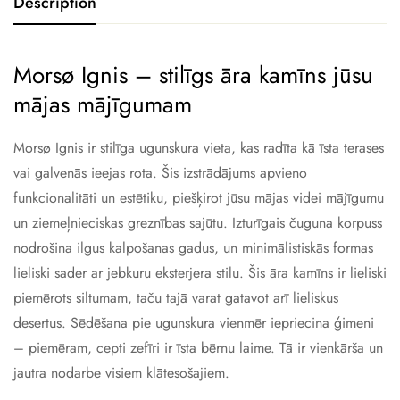
Description
Morsø Ignis – stilīgs āra kamīns jūsu
mājas mājīgumam
Morsø Ignis ir stilīga ugunskura vieta, kas radīta kā īsta terases
vai galvenās ieejas rota. Šis izstrādājums apvieno
funkcionalitāti un estētiku, piešķirot jūsu mājas videi mājīgumu
un ziemeļnieciskas greznības sajūtu. Izturīgais čuguna korpuss
nodrošina ilgus kalpošanas gadus, un minimālistiskās formas
lieliski sader ar jebkuru eksterjera stilu. Šis āra kamīns ir lieliski
piemērots siltumam, taču tajā varat gatavot arī lieliskus
desertus. Sēdēšana pie ugunskura vienmēr iepriecina ģimeni
– piemēram, cepti zefīri ir īsta bērnu laime. Tā ir vienkārša un
jautra nodarbe visiem klātesošajiem.