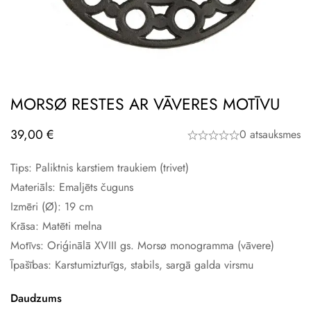
MORSØ RESTES AR VĀVERES MOTĪVU
39,00
€
0 atsauksmes
Tips: Paliktnis karstiem traukiem (trivet)
Materiāls: Emaljēts čuguns
Izmēri (Ø): 19 cm
Krāsa: Matēti melna
Motīvs: Oriģinālā XVIII gs. Morsø monogramma (vāvere)
Īpašības: Karstumizturīgs, stabils, sargā galda virsmu
Daudzums