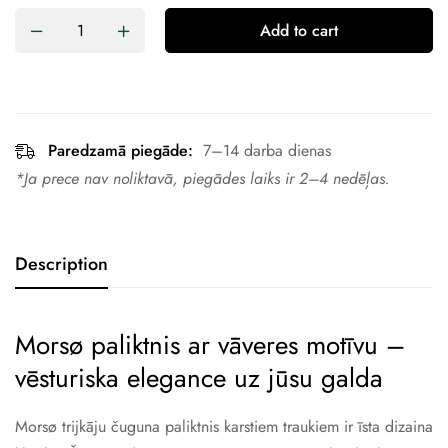
Add to cart
Paredzamā piegāde:
7–14 darba dienas
*Ja prece nav noliktavā, piegādes laiks ir 2–4 nedēļas.
Description
Morsø paliktnis ar vāveres motīvu –
vēsturiska elegance uz jūsu galda
Morsø trijkāju čuguna paliktnis karstiem traukiem ir īsta dizaina