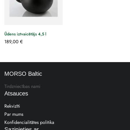
Ūdens iztvaicētājs 4,5 l
189,00
€
MORSO Baltic
Tirdzniecības nami
Atsauces
Rekvizīti
Par mums
Konfidencialitātes politika
Sazinieties ar