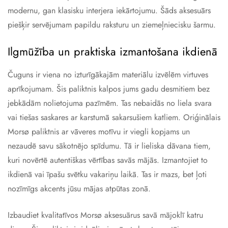
modernu, gan klasisku interjera iekārtojumu. Šāds aksesuārs
piešķir servējumam papildu raksturu un ziemeļniecisku šarmu.
Ilgmūžība un praktiska izmantošana ikdienā
Čuguns ir viena no izturīgākajām materiālu izvēlēm virtuves
aprīkojumam. Šis paliktnis kalpos jums gadu desmitiem bez
jebkādām nolietojuma pazīmēm. Tas nebaidās no liela svara
vai tiešas saskares ar karstumā sakarsušiem katliem. Oriģinālais
Morsø paliktnis ar vāveres motīvu ir viegli kopjams un
nezaudē savu sākotnējo spīdumu. Tā ir lieliska dāvana tiem,
kuri novērtē autentiškas vērtības savās mājās. Izmantojiet to
ikdienā vai īpašu svētku vakariņu laikā. Tas ir mazs, bet ļoti
nozīmīgs akcents jūsu mājas atpūtas zonā.
Izbaudiet kvalitatīvos Morsø aksesuārus savā mājoklī katru