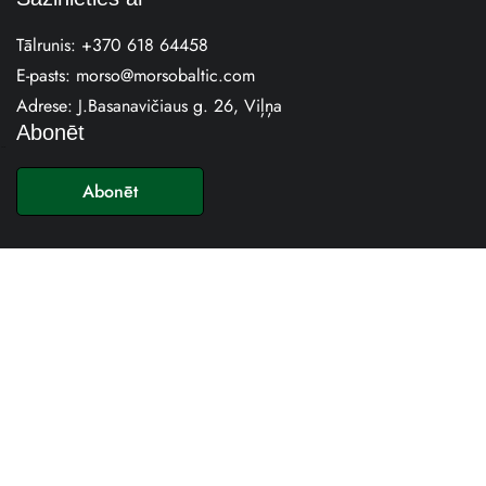
Tālrunis:
+370 618 64458
E-pasts:
morso@morsobaltic.com
Adrese: J.Basanavičiaus g. 26, Viļņa
Abonēt
E
-
Abonēt
p
a
s
t
s
*