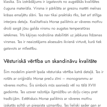
klasika. Šis izstrādājums ir izgatavots no augstākās kvalitātes
čuguna materiāla. Virsma ir pārklāta ar greznu matēti melnas
krāsas emaljētu slāni. Tas nav tikai praktisks rīks, bet arī stilīga
interjera detaļa. Kvalitatīvais Morsø paliktnis ar vāveres motīvu
droši sargā jūsu galda virsmu no augstas temperatūras
ietekmes. Trīs kājiņas nodrošina stabilitāti uz jebkuras līdzenas
virsmas. Tas ir neaizstājams aksesuārs ikvienā virtuvē, kurā tiek
gatavots ar mīlestību.
Vēsturiskā vērtība un skandināvu kvalitāte
Šim modelim piemīt īpaša vēsturiska vērtība katrā detaļā. Tas ir
rotāts ar oriģinālo Morsø preču zīmi – monogrammu ar
vāveres motīvu. Šis simbols mūs sasniedz vēl no tālā XVIII
gadsimta. Tas uzsver ražotāja ilgmūžību un dziļu cieņu pret
tradīcijām. Estētiskais Morsø paliktnis ar vāveres motīvu
izskatās solīdi un piesaista uzmanību. Tas lieliski sader gan ar