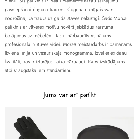
dienu. Šis paliktnis ir ideāli piemērots karstu sautējumu
pasniegšanai čuguna traukos. Čuguna dabīgais svars
nodrošina, ka trauks uz galda stāvēs nekustīgi. Šāds Morsø
paliktnis ar vāveres motīvu novērš jebkādus karstuma
bojājumus uz mēbelēm. Tas ir pārbaudīts risinājums
profesionālai virtuves videi. Morsø meistardarbs ir pamanāms
ikvienā līnijā un vēsturiskajā monogrammā. Izvēlieties dāņu
kvalitāti, kas ir izturējusi laika pārbaudi. Katrs izstrādājums
atbilst augstākajiem standartiem.
Jums var arī patikt