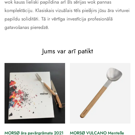
wok kauss lieliski papildina arī šīs sērijas wok pannas
komplektāciju. Klasiskais vizuālais tēls piešķirs jūsu āra virtuvei
papildu soliditāti. Tā ir vērtīga investīcija profesionālā
gatavošanas pieredzē.
Jums var arī patikt
MORSØ āra pavārgrāmata 2021
MORSØ VULCANO Mentelle