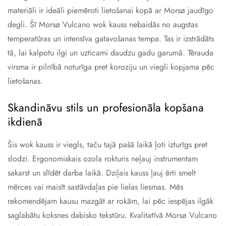
materiāli ir ideāli piemēroti lietošanai kopā ar Morsø jaudīgo
degli. Šī Morsø Vulcano wok kauss nebaidās no augstas
temperatūras un intensīva gatavošanas tempa. Tas ir izstrādāts
tā, lai kalpotu ilgi un uzticami daudzu gadu garumā. Tērauda
virsma ir pilnībā noturīga pret koroziju un viegli kopjama pēc
lietošanas.
Skandināvu stils un profesionāla kopšana
ikdienā
Šis wok kauss ir viegls, taču tajā pašā laikā ļoti izturīgs pret
slodzi. Ergonomiskais ozola rokturis neļauj instrumentam
sakarst un slīdēt darba laikā. Dziļais kauss ļauj ērti smelt
mērces vai maisīt sastāvdaļas pie lielas liesmas. Mēs
rekomendējam kausu mazgāt ar rokām, lai pēc iespējas ilgāk
saglabātu koksnes dabisko tekstūru. Kvalitatīvā Morsø Vulcano