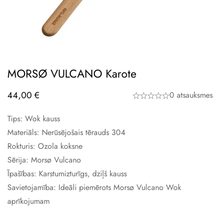
MORSØ VULCANO Karote
44,00
€
0 atsauksmes
Tips: Wok kauss
Materiāls: Nerūsējošais tērauds 304
Rokturis: Ozola koksne
Sērija: Morsø Vulcano
Īpašības: Karstumizturīgs, dziļš kauss
Savietojamība: Ideāli piemērots Morsø Vulcano Wok
aprīkojumam