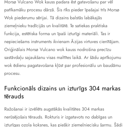
Morsø Vulcano Wok kauss padara ēst gatavošanu par vēl
patīkamāku procesu dārzā. Šis rīks pieder īpašajai trīs Morsø
Wok piederumu sērijai. Tā dizains balstās labākajās
ziemeļnieku tradīcijās un kvalitātē. Te satiekas praktiska
funkcija, estētiska forma un īpaši izturīgi materiāli. Tas ir
nepieciešams instruments ikvienam Āzijas virtuves cienītājam.
Oriģinālais Morsø Vulcano wok kauss nodrošina precīzu
sastāvdaļu sajaukšanu visas maltītes laikā. Ar šādu aprīkojumu
wok ēdienu pagatavošana kļūst par profesionālu un baudāmu
procesu.
Funkcionāls dizains un izturīgs 304 markas
tērauds
Ražošanai ir izvēlēts augstākās kvalitātes 304 markas
nerūsējošais tērauds. Rokturis ir izgatavots no dabīgas un
izturīgas ozola koksnes, kas piešķir ziemeļniecisku šarmu. Šādi