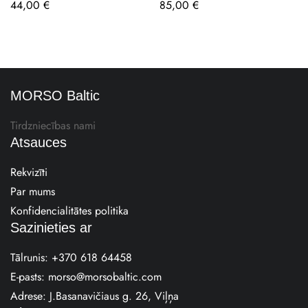
44,00
€
85,00
€
MORSO Baltic
Tirdzniecības nami
Atsauces
Rekvizīti
Par mums
Konfidencialitātes politika
Sazinieties ar
Tālrunis:
+370 618 64458
E-pasts:
morso@morsobaltic.com
Adrese: J.Basanavičiaus g. 26, Viļņa