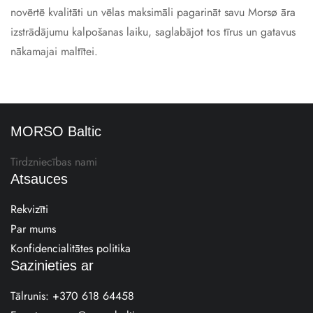
novērtē kvalitāti un vēlas maksimāli pagarināt savu Morsø āra
izstrādājumu kalpošanas laiku, saglabājot tos tīrus un gatavus
nākamajai maltītei.
MORSO Baltic
Tirdzniecības nami
Atsauces
Rekvizīti
Par mums
Konfidencialitātes politika
Sazinieties ar
Tālrunis:
+370 618 64458