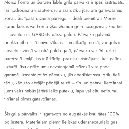
Morsø Forno un Garden Table grila pārvalks ir īpaši izstrādāts,
lai nodrošinātu visaptverošu aizsardzību jūsu āra gatavošanas
zonai. Šis īpašā dizaina pārsegs ir ideāli piemērots Morsø
Forno krāsns vai Forno Gas Grande grila nosegšanai, kad tie
ir novietoti uz GARDEN dārza galda. Pārvalka galvenā
priekšrocība ir tā universālums – neatkarīgi no tā, vai grils ir
novietots vienā vai otrā galda galā, pārvalku var ērti uzlikt
pareizajā leņķī. Tas ir ārkārtīgi praktisks risinājums, kas palīdz
uzturēt jūsu aprīkojumu nevainojamā stāvoklī visa gada
garumā. Izmantojot šo pārvalku, jūs atradīsiet savu grilu tieši
tādu, kādu to atstājāt pēdējā reizē – tīru un gatavu lietošanai.
Jums vairs nebūs jātērē laiks putekļu, lapu vai citu netīrumu
tīrīšanai pirms gatavošanas.
Šis grila pārvalks ir izgatavots no augstākās kvalitātes 100%
poliestera. Materiālam piemīt lieliskas ūdensnecaurlaidīgas