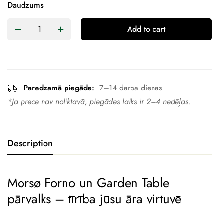
Daudzums
Add to cart
Paredzamā piegāde:
7–14 darba dienas
*Ja prece nav noliktavā, piegādes laiks ir 2–4 nedēļas.
Description
Morsø Forno un Garden Table
pārvalks – tīrība jūsu āra virtuvē