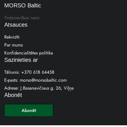
MORSO Baltic
Tirdzniecības nami
Atsauces
Rekvizīti
Par mums
Konfidencialitātes politika
Sazinieties ar
Tālrunis:
+370 618 64458
E-pasts:
morso@morsobaltic.com
Adrese: J.Basanavičiaus g. 26, Viļņa
Abonēt
E
-
Abonēt
p
a