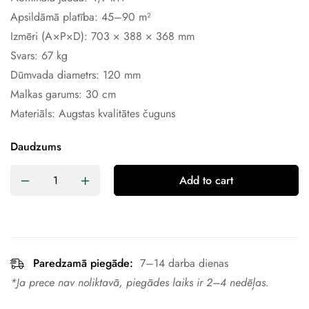
Apsildāmā platība: 45–90 m²
Izmēri (A×P×D): 703 × 388 × 368 mm
Svars: 67 kg
Dūmvada diametrs: 120 mm
Malkas garums: 30 cm
Materiāls: Augstas kvalitātes čuguns
Daudzums
Add to cart
Paredzamā piegāde:
7–14 darba dienas
*Ja prece nav noliktavā, piegādes laiks ir 2–4 nedēļas.