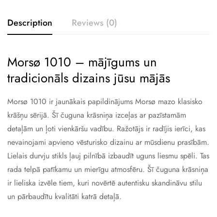
Description
Reviews (0)
Morsø 1010 – mājīgums un
tradicionāls dizains jūsu mājās
Morsø 1010 ir jaunākais papildinājums Morsø mazo klasisko
krāšņu sērijā. Šī čuguna krāsniņa izceļas ar pazīstamām
detaļām un ļoti vienkāršu vadību. Ražotājs ir radījis ierīci, kas
nevainojami apvieno vēsturisko dizainu ar mūsdienu prasībām.
Lielais durvju stikls ļauj pilnībā izbaudīt uguns liesmu spēli. Tas
rada telpā patīkamu un mierīgu atmosfēru. Šī čuguna krāsniņa
ir lieliska izvēle tiem, kuri novērtē autentisku skandināvu stilu
un pārbaudītu kvalitāti katrā detaļā.