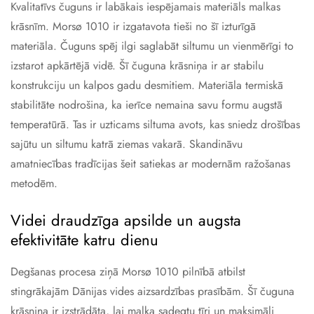
Kvalitatīvs čuguns ir labākais iespējamais materiāls malkas
krāsnīm. Morsø 1010 ir izgatavota tieši no šī izturīgā
materiāla. Čuguns spēj ilgi saglabāt siltumu un vienmērīgi to
izstarot apkārtējā vidē. Šī čuguna krāsniņa ir ar stabilu
konstrukciju un kalpos gadu desmitiem. Materiāla termiskā
stabilitāte nodrošina, ka ierīce nemaina savu formu augstā
temperatūrā. Tas ir uzticams siltuma avots, kas sniedz drošības
sajūtu un siltumu katrā ziemas vakarā. Skandināvu
amatniecības tradīcijas šeit satiekas ar modernām ražošanas
metodēm.
Videi draudzīga apsilde un augsta
efektivitāte katru dienu
Degšanas procesa ziņā Morsø 1010 pilnībā atbilst
stingrākajām Dānijas vides aizsardzības prasībām. Šī čuguna
krāsniņa ir izstrādāta, lai malka sadegtu tīri un maksimāli