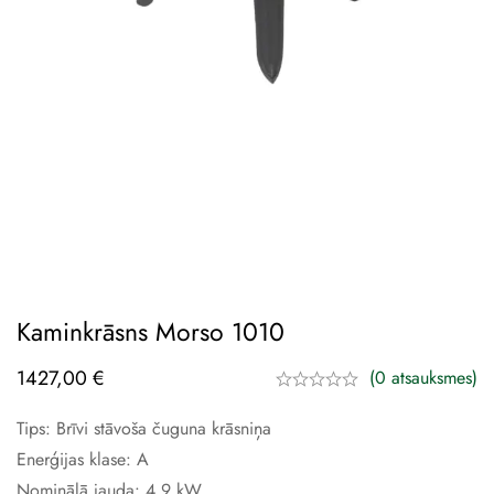
Kaminkrāsns Morso 1010
1427,00
€
(0 atsauksmes)
Tips: Brīvi stāvoša čuguna krāsniņa
Enerģijas klase: A
Nominālā jauda: 4,9 kW