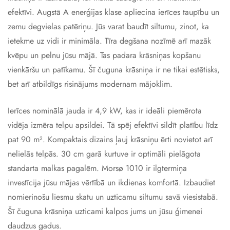
efektīvi. Augstā A enerģijas klase apliecina ierīces taupību un
zemu degvielas patēriņu. Jūs varat baudīt siltumu, zinot, ka
ietekme uz vidi ir minimāla. Tīra degšana nozīmē arī mazāk
kvēpu un pelnu jūsu mājā. Tas padara krāsniņas kopšanu
vienkāršu un patīkamu. Šī čuguna krāsniņa ir ne tikai estētisks,
bet arī atbildīgs risinājums modernam mājoklim.
Ierīces nominālā jauda ir 4,9 kW, kas ir ideāli piemērota
vidēja izmēra telpu apsildei. Tā spēj efektīvi sildīt platību līdz
pat 90 m². Kompaktais dizains ļauj krāsniņu ērti novietot arī
nelielās telpās. 30 cm garā kurtuve ir optimāli pielāgota
standarta malkas pagalēm. Morsø 1010 ir ilgtermiņa
investīcija jūsu mājas vērtībā un ikdienas komfortā. Izbaudiet
nomierinošu liesmu skatu un uzticamu siltumu savā viesistabā.
Šī čuguna krāsniņa uzticami kalpos jums un jūsu ģimenei
daudzus gadus.