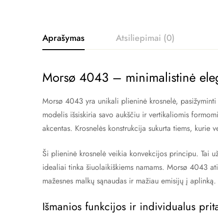
Aprašymas
Atsiliepimai (0)
Morsø 4043 – minimalistinė ele
Morsø 4043 yra unikali plieninė krosnelė, pasižyminti š
modelis išsiskiria savo aukščiu ir vertikaliomis formomis
akcentas. Krosnelės konstrukcija sukurta tiems, kurie v
Ši plieninė krosnelė veikia konvekcijos principu. Tai už
idealiai tinka šiuolaikiškiems namams. Morsø 4043 atit
mažesnes malkų sąnaudas ir mažiau emisijų į aplinką. 
Išmanios funkcijos ir individualus pri