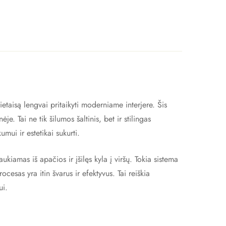
ietaisą lengvai pritaikyti moderniame interjere. Šis
e. Tai ne tik šilumos šaltinis, bet ir stilingas
mui ir estetikai sukurti.
ukiamas iš apačios ir įšilęs kyla į viršų. Tokia sistema
esas yra itin švarus ir efektyvus. Tai reiškia
ui.