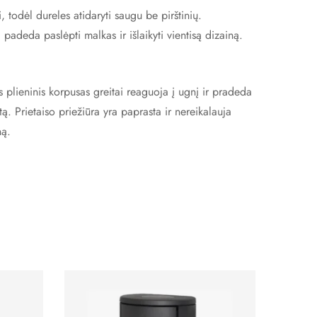
, todėl dureles atidaryti saugu be pirštinių.
padeda paslėpti malkas ir išlaikyti vientisą dizainą.
plieninis korpusas greitai reaguoja į ugnį ir pradeda
. Prietaiso priežiūra yra paprasta ir nereikalauja
ną.