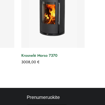
Krosnelė Morso 7370
3008,00
€
Prenumeruokite
E