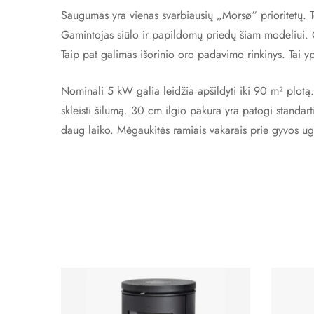
Saugumas yra vienas svarbiausių „Morsø“ prioritetų. Todė
Gamintojas siūlo ir papildomų priedų šiam modeliui. Gal
Taip pat galimas išorinio oro padavimo rinkinys. Tai 
Nominali 5 kW galia leidžia apšildyti iki 90 m² plotą
skleisti šilumą. 30 cm ilgio pakura yra patogi standar
daug laiko. Mėgaukitės ramiais vakarais prie gyvos ug