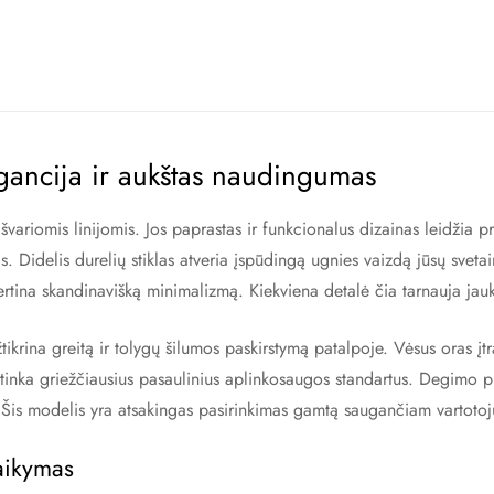
gancija ir aukštas naudingumas
variomis linijomis. Jos paprastas ir funkcionalus dizainas leidžia pr
. Didelis durelių stiklas atveria įspūdingą ugnies vaizdą jūsų svetainėj
ertina skandinavišką minimalizmą. Kiekviena detalė čia tarnauja jauku
tikrina greitą ir tolygų šilumos paskirstymą patalpoje. Vėsus oras įtra
inka griežčiausius pasaulinius aplinkosaugos standartus. Degimo proc
Šis modelis yra atsakingas pasirinkimas gamtą saugančiam vartotoj
taikymas