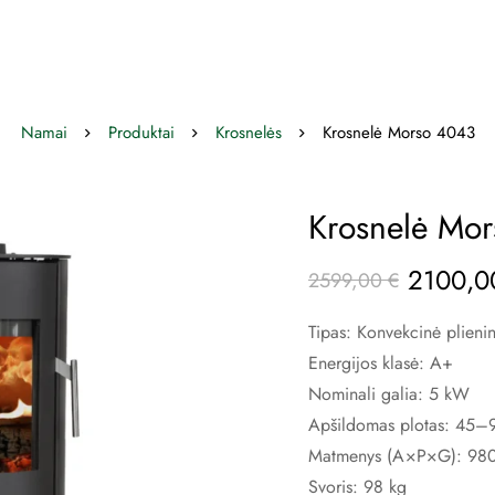
Namai
Produktai
Krosnelės
Krosnelė Morso 4043
Krosnelė Mo
2100,
2599,00
€
Tipas: Konvekcinė plieni
Energijos klasė: A+
Nominali galia: 5 kW
Apšildomas plotas: 45–
Matmenys (A×P×G): 98
Svoris: 98 kg