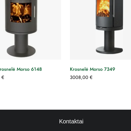
krosnelė Morso 6148
Krosnelė Morso 7349
0
€
3008,00
€
Kontaktai