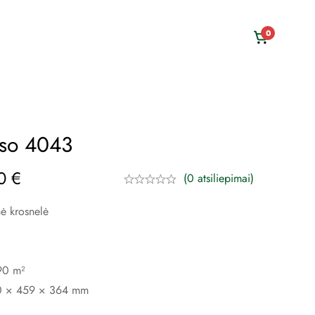
0
rso 4043
00
€
(0 atsiliepimai)
nė krosnelė
90 m²
0 × 459 × 364 mm