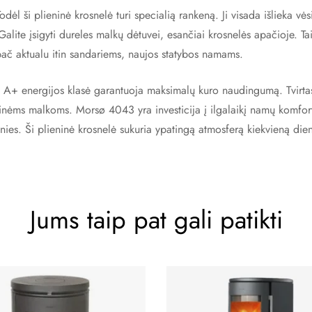
l ši plieninė krosnelė turi specialią rankeną. Ji visada išlieka vėsi
ite įsigyti dureles malkų dėtuvei, esančiai krosnelės apačioje. Tai 
ypač aktualu itin sandariems, naujos statybos namams.
. A+ energijos klasė garantuoja maksimalų kuro naudingumą. Tvirtas 
tinėms malkoms. Morsø 4043 yra investicija į ilgalaikį namų komfortą
nies. Ši plieninė krosnelė sukuria ypatingą atmosferą kiekvieną die
Jums taip pat gali patikti