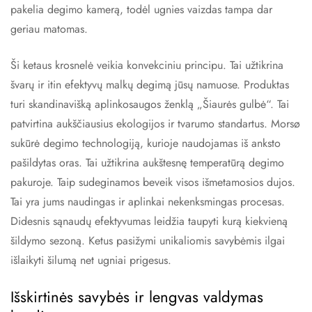
pakelia degimo kamerą, todėl ugnies vaizdas tampa dar
geriau matomas.
Ši ketaus krosnelė veikia konvekciniu principu. Tai užtikrina
švarų ir itin efektyvų malkų degimą jūsų namuose. Produktas
turi skandinavišką aplinkosaugos ženklą „Šiaurės gulbė“. Tai
patvirtina aukščiausius ekologijos ir tvarumo standartus. Morsø
sukūrė degimo technologiją, kurioje naudojamas iš anksto
pašildytas oras. Tai užtikrina aukštesnę temperatūrą degimo
pakuroje. Taip sudeginamos beveik visos išmetamosios dujos.
Tai yra jums naudingas ir aplinkai nekenksmingas procesas.
Didesnis sąnaudų efektyvumas leidžia taupyti kurą kiekvieną
šildymo sezoną. Ketus pasižymi unikaliomis savybėmis ilgai
išlaikyti šilumą net ugniai prigesus.
Išskirtinės savybės ir lengvas valdymas