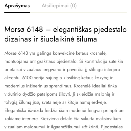
Aprašymas
Atsiliepimai (0)
Morsø 6148 – elegantiškas pjedestalo
dizainas ir šiuolaikinė šiluma
Morsø 6143 yra galinga konvekcinė ketaus krosnelė,
montuojama ant grakštaus pjedestalo. Ši konstrukcija suteikia
prietaisui vizualaus lengvumo ir paverčia jį stilingu interjero
akcentu. 6100 serija sujungia klasikinę ketaus kokybę ir
modernius inžinerinius sprendimus. Krosnelė idealiai tinka
vidutinio dydžio patalpoms šildyti. Ji skleidžia malonią ir
tolygią šilumą jūsų svetainėje ar kitoje namų erdvėje.
Elegantiška išvaizda leidžia šiam modeliui lengvai pritapti bet
kokiame interjere. Kiekviena detalė čia sukurta maksimaliam
vizualiam malonumui ir ilgaamžiškumui užtikrinti. Pjedestalas