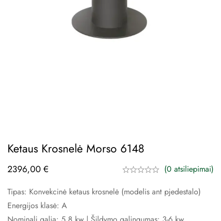
Ketaus Krosnelė Morso 6148
2396,00
€
(0 atsiliepimai)
Tipas: Konvekcinė ketaus krosnelė (modelis ant pjedestalo)
Energijos klasė: A
Nominali galia: 5,8 kw | Šildymo galingumas: 3-6 kw