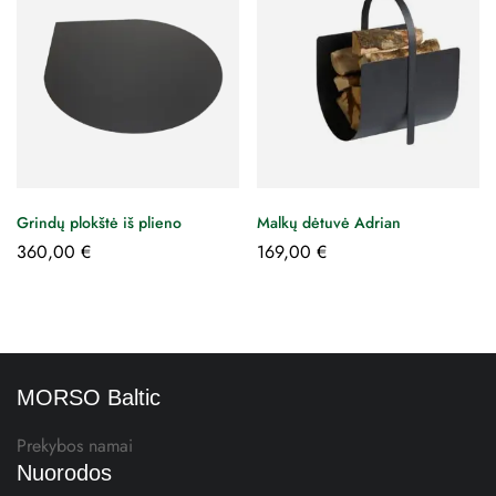
Grindų plokštė iš plieno
Malkų dėtuvė Adrian
360,00
€
169,00
€
MORSO Baltic
Prekybos namai
Nuorodos