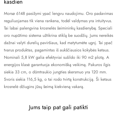
kasdien
Morsø 6148 pasižymi ypač lengvu naudojimu. Oro padavimas
reguliuojamas tik viena rankena, todėl valdymas yra intuityvus.
Tai labai palengvina krosnelės šeimininkų kasdienybę. Speciali
oro nupūtimo sistema užtikrina stiklą be suodžių. Jums nereikės
dažnai valyti durelių paviršiaus, kad matytumėte ugnį. Tai ypač
tvarus produktas, pagamintas iš aukščiausios kokybės ketaus.
Nominali 5,8 kW galia efektyviai sušildo iki 90 m2 plotą. A
energijos klasė garantuoja ekonomišką veikimą. Pakuros ilgis
siekia 33 cm, o dūmtraukio jungties skersmuo yra 120 mm.
Svoris siekia 116,5 kg, o tai rodo tvirtą konstrukciją. Ši ketaus
krosnelė džiugins jūsų šeimą kiekvieną vakarą.
Jums taip pat gali patikti