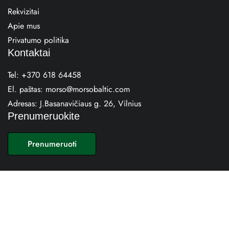
Rekvizitai
Apie mus
Privatumo politika
Kontaktai
Tel:
+370 618 64458
El. paštas:
morso@morsobaltic.com
Adresas:
J.Basanavičiaus g. 26, Vilnius
Prenumeruokite
E
m
Prenumeruoti
a
i
l
*