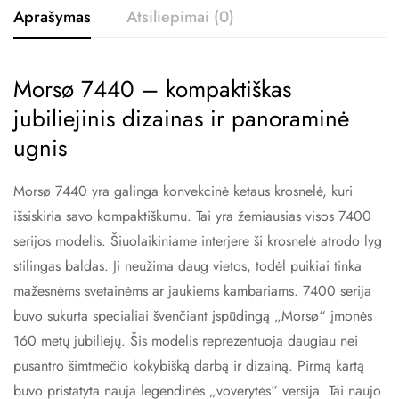
Aprašymas
Atsiliepimai (0)
Morsø 7440 – kompaktiškas
jubiliejinis dizainas ir panoraminė
ugnis
Morsø 7440 yra galinga konvekcinė ketaus krosnelė, kuri
išsiskiria savo kompaktiškumu. Tai yra žemiausias visos 7400
serijos modelis. Šiuolaikiniame interjere ši krosnelė atrodo lyg
stilingas baldas. Ji neužima daug vietos, todėl puikiai tinka
mažesnėms svetainėms ar jaukiems kambariams. 7400 serija
buvo sukurta specialiai švenčiant įspūdingą „Morsø“ įmonės
160 metų jubiliejų. Šis modelis reprezentuoja daugiau nei
pusantro šimtmečio kokybišką darbą ir dizainą. Pirmą kartą
buvo pristatyta nauja legendinės „voverytės“ versija. Tai naujo