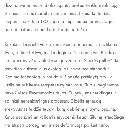
dizaino variantas, simbolizuojantis prekės ženklo evoliuciją.
Visi šios serijos modeliai turi šoninius stiklus. Tai leidžia
mėgautis išskirtine 180 laipsnių liepsnos panorama. Ugnis
puikiai matoma iš bet kurio kambario taško.
Ši ketaus krosnelė veikia konvekciniu principu. Tai užtikrina
švarų ir itin efektyvų malkų degimą jūsų namuose. Produktas
turi skandinavišką aplinkosaugos ženklą „Šiaurės gulbė“. Tai
patvirtina aukščiausius ekologijos ir tvarumo standartus.
Degimo technologija naudoja iš anksto pašildytą orą. Tai
užtikrina aukštesnę temperatūrą pakuroje. Taip sudeginamos
beveik visos išmetamosios dujos. Tai yra jums naudingas ir
aplinkai nekenksmingas procesas. Didelis sąnaudų
efektyvumas leidžia taupyti kurą kiekvieną šildymo sezoną.
Ketus pasižymi unikaliomis savybėmis kaupti šilumą. Medžiaga
yra atspari perdegimui ir nesideformuoja po kaitinimo.