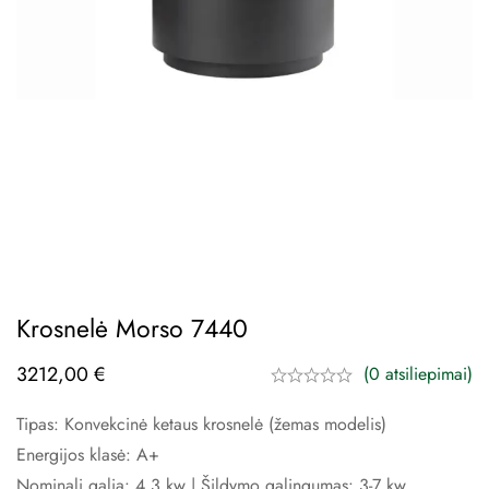
Krosnelė Morso 7440
3212,00
€
(0 atsiliepimai)
Tipas: Konvekcinė ketaus krosnelė (žemas modelis)
Energijos klasė: A+
Nominali galia: 4,3 kw | Šildymo galingumas: 3-7 kw