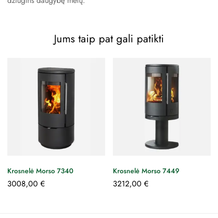
džiugins daugybę metų.
Jums taip pat gali patikti
Krosnelė Morso 7340
Krosnelė Morso 7449
3008,00
€
3212,00
€